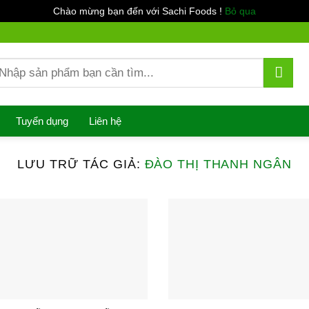
Chào mừng bạn đến với Sachi Foods !
Bỏ qua
ìm
ếm:
Tuyển dụng
Liên hệ
LƯU TRỮ TÁC GIẢ:
ĐÀO THỊ THANH NGÂN