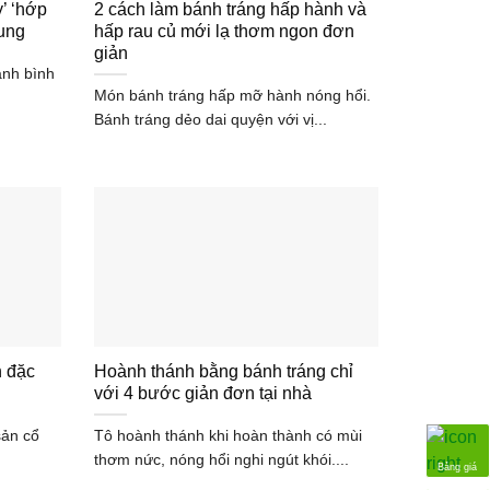
’ ‘hớp
2 cách làm bánh tráng hấp hành và
rung
hấp rau củ mới lạ thơm ngon đơn
giản
ánh bình
Món bánh tráng hấp mỡ hành nóng hổi.
Bánh tráng dẻo dai quyện với vị...
h đặc
Hoành thánh bằng bánh tráng chỉ
với 4 bước giản đơn tại nhà
sản cổ
Tô hoành thánh khi hoàn thành có mùi
thơm nức, nóng hổi nghi ngút khói....
Bảng giá