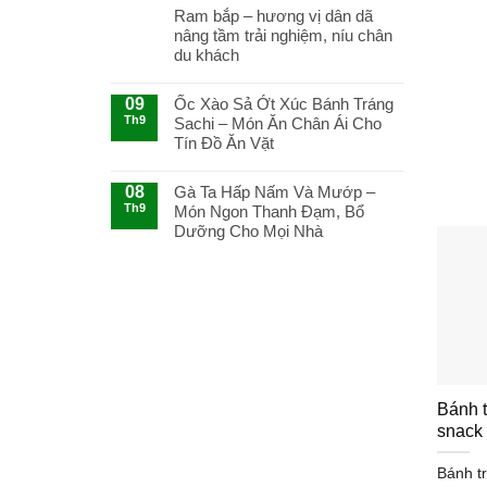
Mí
Ram bắp – hương vị dân dã
Cách
nâng tầm trải nghiệm, níu chân
Làm
du khách
Gỏi
Cá
09
Ốc Xào Sả Ớt Xúc Bánh Tráng
Trích
Th9
Sachi – Món Ăn Chân Ái Cho
Cuốn
Bánh
Tín Đồ Ăn Vặt
Tráng
Sachi
08
Gà Ta Hấp Nấm Và Mướp –
Ngon
Th9
Món Ngon Thanh Đạm, Bổ
Tuyệt
Dưỡng Cho Mọi Nhà
Bánh t
snack 
Bánh tr