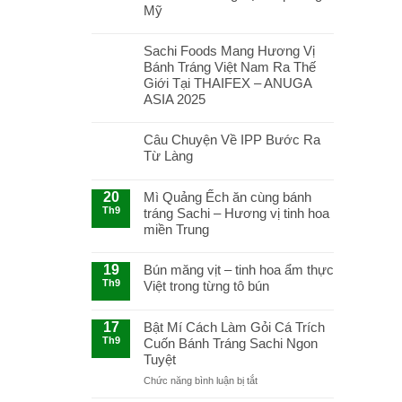
Mỹ
Sachi Foods Mang Hương Vị
Bánh Tráng Việt Nam Ra Thế
Giới Tại THAIFEX – ANUGA
ASIA 2025
Câu Chuyện Về IPP Bước Ra
Từ Làng
20
Mì Quảng Ếch ăn cùng bánh
Th9
tráng Sachi – Hương vị tinh hoa
miền Trung
19
Bún măng vịt – tinh hoa ẩm thực
Th9
Việt trong từng tô bún
17
Bật Mí Cách Làm Gỏi Cá Trích
Th9
Cuốn Bánh Tráng Sachi Ngon
Tuyệt
ở
Chức năng bình luận bị tắt
Bật