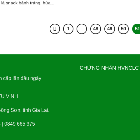
 là snack bánh tráng, hứa...
1
…
48
49
50
51
CHỨNG NHẬN HVNCLC 
 cấp lần đầu ngày
ỮU VINH
g Sơn, tỉnh Gia Lai.
 | 0849 665 375