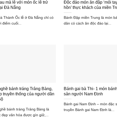
au mà lễ với món ốc lễ trứ
Độc đáo món ăn đập ‘mỏi tay
tại Đà Nẵng
hồn’ thực khách của miền T
Đà Thành Ốc lễ ở Đà Nẵng chỉ có
Bánh Đập miền Trung là món b
i điểm cuối...
dân có cách ăn độc đáo lại...
nghề bánh tráng Trảng Bàng,
Bánh gai bà Thi- 1 món bán
p truyền thống của người dân
sản người Nam Định
Bộ
Bánh gai Nam Định – món đặc 
ghề bánh tráng Trảng Bàng là
truyền Bánh gai Nam Định là...
 đẹp văn hóa được gìn giữ,...