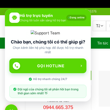
Bỏ
banhtrangsachi@gmail.com
0944665376
Hỗ trợ trực tuyến
qua
Đang online
Chúng tôi luôn sẵn sàng hỗ trợ bạn
nội
T
dung
ki
Chào bạn, chúng tôi có thể giúp gì?
Trang chủ
Sản phẩm
Ẩm thực
Tin tức
Chọn kênh liên hệ phù hợp để được hỗ trợ nhanh
nhất
GỌI HOTLINE
Hỗ trợ nhanh chóng 24/7
Đội ngũ của chúng tôi sẽ phản hồi bạn trong
HỔ TRỢ 24/7
thời gian sớm nhất! 👋
Hotline tư vấn
0944.665.375