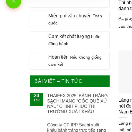
Thi nh
danh 
Miễn phí vận chuyển
Toàn
Ốc lễ 
quốc
vào thờ
Cam kết chất lượng
Luôn
đồng hành
Hoàn tiền
Nếu không giống
cam kết
BÀI VIẾT – TIN TỨC
30
THAIFEX 2025: BÁNH TRÁNG
Làng 
Th9
SACHI MANG “GÓC QUÊ XỨ
nét đẹ
NẪU” CHINH PHỤC THỊ
TRƯỜNG XUẤT KHẨU
Nam 
Làng n
Công ty CP IPP Sachi xuất
một nét
khẩu bánh tráng trực tiếp sang