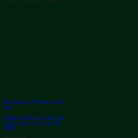
Câu Chuyện Về IPP Bước Ra Từ
Làng
Mì Quảng Ếch ăn cùng bánh tráng
Sachi – Hương vị tinh hoa miền
Trung