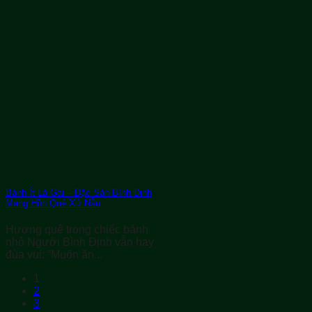
Bánh Ít Lá Gai – Đặc Sản Bình Định
Mang Hồn Quê Xứ Nẫu
Hương quê trong chiếc bánh
nhỏ Người Bình Định vẫn hay
đùa vui: “Muốn ăn...
1
2
3