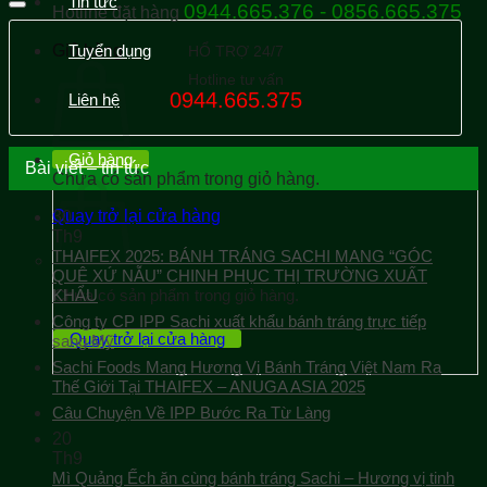
Tin tức
0944.665.376 - 0856.665.375
Hotline đặt hàng
Giỏ hàng
Tuyển dụng
HỔ TRỢ 24/7
Hotline tư vấn
0944.665.375
Liên hệ
Giỏ hàng
Bài viết – tin tức
Chưa có sản phẩm trong giỏ hàng.
Quay trở lại cửa hàng
30
Th9
THAIFEX 2025: BÁNH TRÁNG SACHI MANG “GÓC
QUÊ XỨ NẪU” CHINH PHỤC THỊ TRƯỜNG XUẤT
KHẨU
Chưa có sản phẩm trong giỏ hàng.
Công ty CP IPP Sachi xuất khẩu bánh tráng trực tiếp
Quay trở lại cửa hàng
sang Mỹ
Sachi Foods Mang Hương Vị Bánh Tráng Việt Nam Ra
Thế Giới Tại THAIFEX – ANUGA ASIA 2025
Câu Chuyện Về IPP Bước Ra Từ Làng
20
Th9
Mì Quảng Ếch ăn cùng bánh tráng Sachi – Hương vị tinh