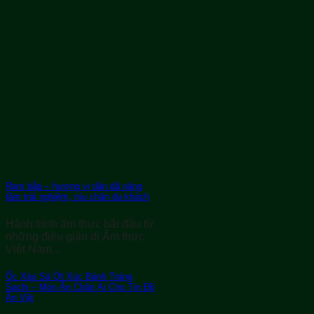
Ram bắp – hương vị dân dã nâng
tầm trải nghiệm, níu chân du khách
Hành trình ẩm thực bắt đầu từ
những điều giản dị Ẩm thực
Việt Nam...
Ốc Xào Sả Ớt Xúc Bánh Tráng
Sachi – Món Ăn Chân Ái Cho Tín Đồ
Ăn Vặt