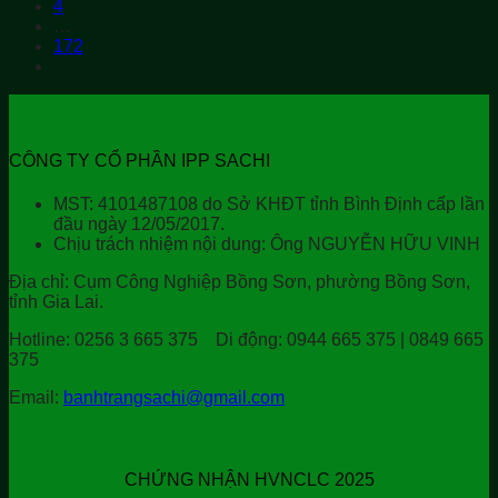
4
…
172
CÔNG TY CỔ PHẦN IPP SACHI
MST: 4101487108 do Sở KHĐT tỉnh Bình Định cấp lần
đầu ngày 12/05/2017.
Chịu trách nhiệm nội dung: Ông NGUYỄN HỮU VINH
Địa chỉ:
Cụm Công Nghiệp Bồng Sơn, phường Bồng Sơn,
tỉnh Gia Lai.
Hotline:
0256 3 665 375
Di động:
0944 665 375 | 0849 665
375
Email:
banhtrangsachi@gmail.com
CHỨNG NHẬN HVNCLC 2025