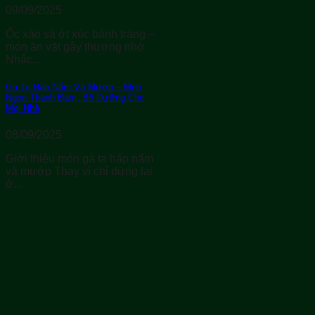
09/09/2025
Ốc xào sả ớt xúc bánh tráng –
món ăn vặt gây thương nhớ
Nhắc...
Gà Ta Hấp Nấm Và Mướp – Món
Ngon Thanh Đạm, Bổ Dưỡng Cho
Mọi Nhà
08/09/2025
Giới thiệu món gà ta hấp nấm
và mướp Thay vì chỉ dừng lại
ở...