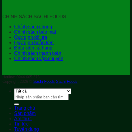
CHÍNH SÁCH SACHI FOODS
Chính sách chung
Chính sách bảo mật
Quy định đổi trả
Quy định hoàn tiền
Điều kiện trả hàng
Chính sách thanh toán
Chính sách vận chuyển
Hotline: 0944.665.375
Copyright 2026 ©
Sachi Foods
Sachi Foods
Tìm
kiếm:
Trang chủ
Sản phẩm
Ẩm thực
Tin tức
Tuyển dụng