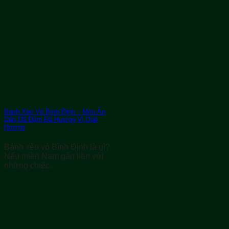
Bánh Xèo Vỏ Bình Định – Món Ăn
Dân Dã Đậm Đà Hương Vị Quê
Hương
Bánh xèo vỏ Bình Định là gì?
Nếu miền Nam gắn liền với
những chiếc...