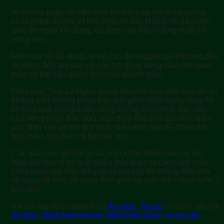
Vị vịt béo ngậy sẽ đằm hơn khi kết hợp với vị sấu chua
chua thanh thanh. Vì thế, món ăn này không hề gây cảm
giác ớn ngấy khi dùng, dù được ăn vào những ngày hè
nóng nực.
Món này rất dễ dùng, từ trẻ con đến người già thường đều
rất thích. Một khi bạn có sấu trữ đông đúng cách thì hoàn
toàn có thể nấu được món này quanh năm.
Hôm nay, Thật Là Ngon mang đến cho bạn một món ăn dù
không mới nhưng chưa bao giờ giảm nhiệt trong ngày hè.
Những quả sấu giờ đây cũng không còn chỉ là đặc sản
của riêng miền Bắc nữa, nên dù ở đâu trên đất Việt Nam
này, bạn vẫn có thể thử thực hiện món này để chiêu đãi
bản thân, gia đình và bạn bè nha.
Các món om, lại làm từ vịt, mới nghe nhiều bạn sẽ hơi
ngại thử làm vì sợ mất nhiều thời gian và cách làm chắc
cũng phức tạp lắm. Nhưng vịt om sấu thì không đâu nha,
vô cùng dễ làm, vô cùng đơn giản lại siêu siêu ngon luôn á
bạn ơi!!!
Bài viết này được đăng trong
Ẩm thực
,
Tin tức
và được gắn thẻ
ẩm thực
,
Bánh tráng nướng
,
bánh tráng Sachi
,
vịt om sấu
.