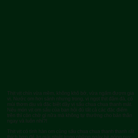
Thịt vịt chín vừa mềm, không khô bở, vừa ngấm đượm gia
vị. Nước om hơi sánh nhưng trong, vị ngọt thịt đậm đà, có
mùi thơm dịu và đặc biệt dậy vị sấu chua chua thanh mát.
Nếu món vịt om sấu của bạn hội đủ tất cả các đặc điểm
trên thì còn chờ gì nữa mà không tự thưởng cho bản thân
ngay và luôn nhỉ?!
Thịt vịt có tính hàn om cùng sấu chua chua thanh thanh rất
thích hợp để ăn giải nhiệt trong những ngày hè nóng nực