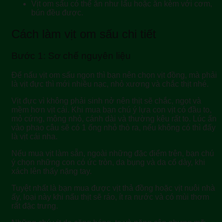
Vịt om sấu có thể ăn như lẩu hoặc ăn kèm với cơm,
bún đều được.
Cách làm vịt om sấu chi tiết
Bước 1: Sơ chế nguyên liệu
Để nấu vịt om sấu ngon thì bạn nên chọn vịt đồng, mà phải
là vịt đực thì mới nhiều nạc, nhỏ xương và chắc thịt nhé.
Vịt đực vì không phải sinh nở nên thịt sẽ chắc, ngọt và
mềm hơn vịt cái. Khi mua bạn chú ý lựa con vịt có đầu to,
mỏ cứng, mông nhỏ, cánh dài và thường kêu rất to. Lúc ấn
vào phao câu sẽ có 1 ống nhỏ thò ra, nếu không có thì đấy
là vịt cái nha.
Nếu mua vịt làm sẵn, ngoài những đặc điểm trên, bạn chú
ý chọn những con có ức tròn, da bụng và da cổ dày, khi
xách lên thấy nặng tay.
Tuyệt nhất là bạn mua được vịt thả đồng hoặc vịt nuôi nhà
ấy, loại này khi nấu thịt sẽ ráo, ít ra nước và có mùi thơm
rất đặc trưng.