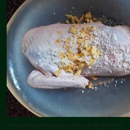
Tiếp sau đấy bạn tráng vịt qua nước lạnh, để ráo rồi chặt