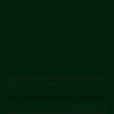
Khi gần tắt bếp, bạn có thể dùng muôi dằm vài quả sấu
cho ra nước chua, sau đấy nêm nếm lại cho vừa ăn rồi tắt
bếp nhé.
Bước 4: Cách Làm Vịt Om Sấu – Hoàn thành
Khi ăn, bạn múc vịt ra bát, rắc thêm một chút hành lá hay
trang trí thêm vài cọng rau thơm cho thêm phần hấp dẫn.