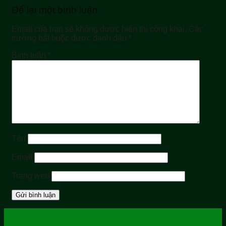
Để lại một bình luận
Email của bạn sẽ không được hiển thị công khai.
Các
trường bắt buộc được đánh dấu
*
Bình luận
*
Tên
Email
Trang web