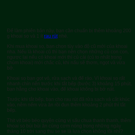
Để làm phiên bản này, bạn cần chuẩn bị thêm khoảng 200
g khoai sọ và 1 ít
rau rút
nhé.
Khi mua khoai sọ, bạn chọn tùy vào độ cũ mới của khoai
nha. Nếu là khoai cũ thì bạn nên chọn những củ con con,
ngược lại nếu có khoai mới thì củ cái (củ to nhất trong
chùm khoai) mới chắc củ, khi nấu sẽ thơm, ngọt và vừa
bở.
Khoai sọ bạn gọt vỏ, rửa sạch và để ráo. Vì khoai sọ rất
nhanh chín nên trước khi tắt bếp (bước 3) khoảng 15 phút,
bạn hẵng cho khoai vào, để khoai không bị bở nát.
Trước khi tắt bếp, bạn cho rau rút đã rửa sạch và cắt khúc
vào, nêm nếm vừa ăn rồi đun thêm khoảng 2 phút thì tắt
bếp.
Thịt vịt béo béo quyện cùng vị sấu chua thanh thanh, thêm
khoai sọ bùi bùi ăn cùng cơm nóng trong những ngày
tháng 10 trời sang thu se se là lựa chọn không tồi nhỉ?