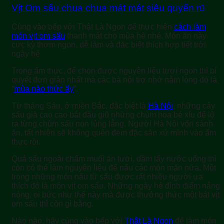
Vịt Om sấu chua chua mát mát siêu quyến rũ
Cùng vào bếp với Thật Là Ngon để thực hiện
cách làm
món vịt om sấu
thanh mát cho mùa hè nhé. Món ăn này
cực kỳ thơm ngon, dễ làm và đặc biệt thích hợp tiết trời
ngày hè.
Trong ẩm thực, để chọn được nguyên liệu tươi ngon thì bí
quyết đơn giản nhất mà các bà nội trợ nhớ nằm lòng đó là
“
mùa nào thức ấy
”.
Từ tháng Sáu, ở miền Bắc, đặc biệt là
Hà Nội
, những cây
sấu già cao cao bắt đầu giũ những chùm hoa bé xíu để lộ
ra từng chùm sấu non lủng lẳng. Người Hà Nội vốn sành
ăn, tất nhiên sẽ không quên đem đặc sản xứ mình vào ẩm
thực rồi.
Quả sấu ngoài chấm muối ăn tươi, dầm lấy nước uống thì
còn có thể làm nguyên liệu để nấu các món mặn nữa. Một
trong những món nấu từ sấu được rất nhiều người ưa
thích đó là món vịt om sấu. Những ngày hè đỉnh điểm nắng
nóng, oi bức như thế này mà được thưởng thức một bát vịt
om sấu thì còn gì bằng.
Nào nào, hãy cùng vào bếp với
Thật Là Ngon
để làm món