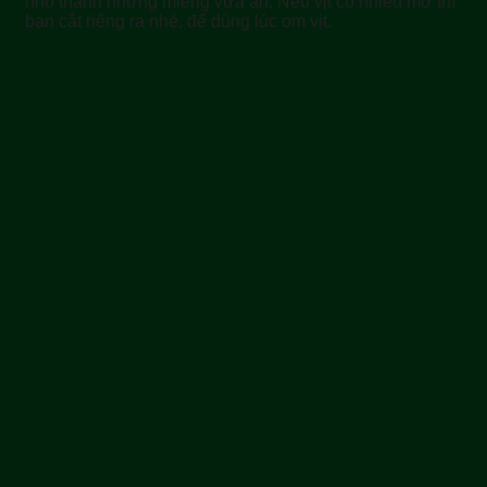
nhỏ thành những miếng vừa ăn. Nếu vịt có nhiều mỡ thì
bạn cắt riêng ra nhé, để dùng lúc om vịt.