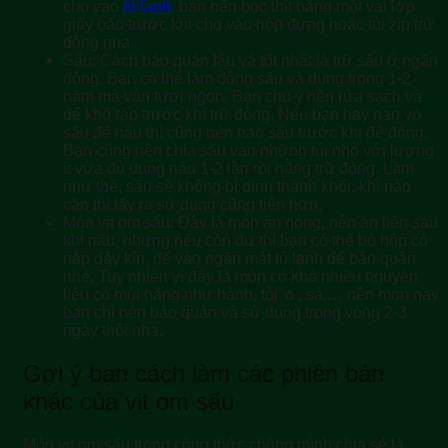
cho vào
tủ lạnh
, bạn nên bọc thịt bằng một vài lớp
giấy báo trước khi cho vào hộp đựng hoặc túi zip trữ
đông nha.
Sấu:
Cách bảo quản lâu và tốt nhất là trữ sấu ở ngăn
đông. Bạn có thể làm đông sấu và dùng trong 1-2
năm mà vẫn tươi ngon. Bạn chú ý nên rửa sạch và
để khô ráo trước khi trữ đông. Nếu bạn hay nạo vỏ
sấu để nấu thì cũng nên nạo sấu trước khi để đông.
Bạn cũng nên chia sấu vào những túi nhỏ với lượng
ít vừa đủ dùng nấu 1-2 lần rồi hẵng trữ đông. Làm
như thế, sấu sẽ không bị dính thành khối, khi nào
cần thì lấy ra sử dụng cũng tiện hơn.
Món vịt om sấu:
Đây là món ăn nóng, nên ăn liền sau
khi nấu, nhưng nếu còn dư thì bạn có thể bỏ hộp có
nắp đậy kín, để vào ngăn mát tủ lạnh để bảo quản
nhé. Tuy nhiên vì đây là món có khá nhiều nguyên
liệu có mùi hăng như hành, tỏi 🧄, sả,… nên món này
bạn chỉ nên bảo quản và sử dụng trong vòng 2-3
ngày thôi nha.
Gợi ý bạn cách làm các phiên bản
khác của vịt om sấu
Món vịt om sấu trong công thức chúng mình chia sẻ là