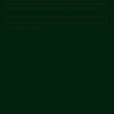
như này. Bạn có thể dùng món này như lẩu hoặc ăn kèm
cùng bún, cơm hoặc chấm bánh mỳ đều được nhé.
Nếu bạn là người thích ăn cay, bạn có thể cho thêm sa tế
và ớt 🌶 lúc om vịt nhé. Vịt om sấu sa tế cay ăn với bún là
cực kỳ chuẩn vị đó.