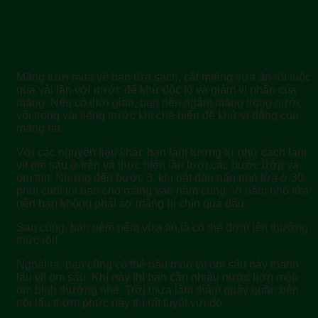
Măng tươi mua về bạn rửa sạch, cắt miếng vừa ăn rồi luộc
qua vài lần với nước để khử độc tố và giảm vị nhẫn của
măng. Nếu có thời gian, bạn nên ngâm măng trong nước
vôi trong vài tiếng trước khi chế biến để khử vị đắng của
măng ha.
Với các nguyên liệu khác bạn làm tương tự như cách làm
vịt om sấu ở trên và thực hiện lần lượt các bước ướp và
om thịt. Nhưng đến bước 3, khi bắt đầu nấu nhỏ lửa ở 30
phút cuối thì bạn cho măng vào hầm cùng. Vì hầm nhỏ lửa
nên bạn không phải sợ măng bị chín quá đâu.
Sau cùng, bạn nêm nếm vừa ăn là có thể đơm lên thưởng
thức rồi!
Ngoài ra, bạn cũng có thẻ nấu món vịt om sấu này thành
lẩu vịt om sấu. Khi này thì bạn cần nhiều nước hơn món
om bình thường nhé. Trời mưa lâm thâm quây quần bên
nồi lẩu thơm phức này thì rất tuyệt vời đó.