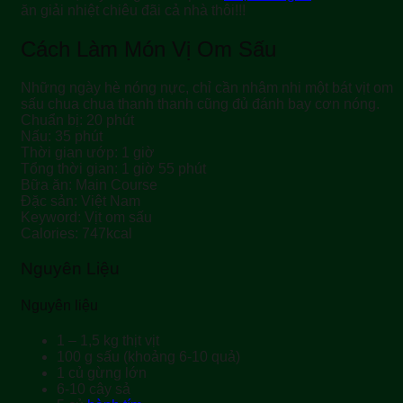
ăn giải nhiệt chiêu đãi cả nhà thôi!!!
Cách Làm Món Vị Om Sấu
Những ngày hè nóng nực, chỉ cần nhâm nhi một bát vịt om
sấu chua chua thanh thanh cũng đủ đánh bay cơn nóng.
Chuẩn bị:
20
phút
Nấu:
35
phút
Thời gian ướp:
1
giờ
Tổng thời gian:
1
giờ
55
phút
Bữa ăn:
Main Course
Đặc sản:
Việt Nam
Keyword:
Vịt om sấu
Calories:
747
kcal
Nguyên Liệu
Nguyên liệu
1 – 1,5
kg
thịt vịt
100
g
sấu (khoảng 6-10 quả)
1
củ
gừng lớn
6-10
cây
sả