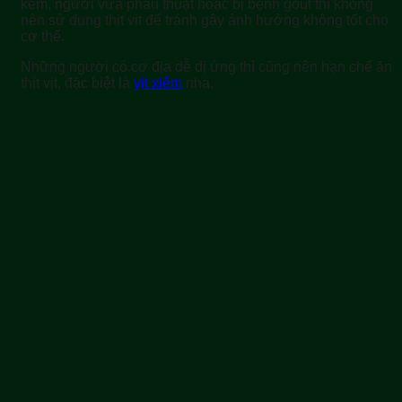
kém, người vừa phẫu thuật hoặc bị bệnh gout thì không
nên sử dụng thịt vịt để tránh gây ảnh hưởng không tốt cho
cơ thể.
Những người có cơ địa dễ dị ứng thì cũng nên hạn chế ăn
thịt vịt, đặc biệt là
vịt xiêm
nha.