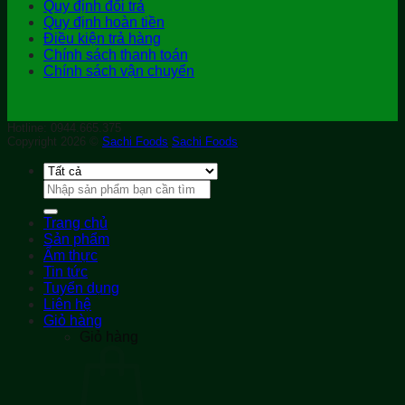
Quy định đổi trả
Quy định hoàn tiền
Điều kiện trả hàng
Chính sách thanh toán
Chính sách vận chuyển
Hotline: 0944.665.375
Copyright 2026 ©
Sachi Foods
Sachi Foods
Tìm
kiếm:
Trang chủ
Sản phẩm
Ẩm thực
Tin tức
Tuyển dụng
Liên hệ
Giỏ hàng
Giỏ hàng