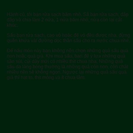
Hành củ, tỏi bạn rửa sạch băm nhỏ. Sả bạn rửa sạch, đập
dập và chia làm 2 nửa, 1 nửa băm nhỏ, nửa còn lại cắt
khúc.
Sấu bạn rửa sạch, cạo vỏ hoặc để vỏ đều được nha, đừng
quên khứa vài đường dọc thân sấu cho ra nước chua nhé.
Để nấu món này bạn không nên chọn những quả sấu quá
non hoặc quá già. Khi mua sấu, bạn để ý lựa những quả
sần sùi, cùi dày mới có nhiều thịt chua nha. Những quả
sấu da láng bóng thường là những quả còn non, còn chát
nhiều nên sẽ không ngon. Ngược lại những quả sấu quá
già thì hạt to, thịt mỏng và ít chua lắm.