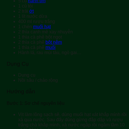
5
củ
hành tím
1
củ
tỏi
2
trái
ớt
1
lít
nước dừa
400
ml
rượu trắng
1
chén
muối hạt
2
thìa canh
mẻ xay nhuyễn
1
thìa cà phê
bột ngọt
2
thìa cà phê
bột nêm
1
thìa cà phê
muối
Hành lá, rau mùi tàu, ngò gai…
Dụng Cụ
Dụng cụ
Nồi sâu / chảo rộng
Hướng dẫn
Bước 1: Sơ chế nguyên liệu
Vịt làm lông sạch sẽ, dùng muối hạt xát khắp mình rồi
xả qua nước. Sau đấy dùng gừng đập dập và rượu
trắng chà khắp mình, xả nước ngập rồi ngâm tầm 10