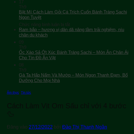
17
Th9
Bật Mí Cách Làm Gỏi Cá Trích Cuốn Bánh Tráng Sachi
Ngon Tuyệt
ở
Chức năng bình luận bị tắt
Bật
Ram bắp – hương vị dân dã nâng tầm trải nghiệm, níu
Mí
chân du khách
Cách
09
Làm
Th9
Gỏi
Ốc Xào Sả Ớt Xúc Bánh Tráng Sachi – Món Ăn Chân Ái
Cá
Cho Tín Đồ Ăn Vặt
Trích
08
Cuốn
Th9
Bánh
Gà Ta Hấp Nấm Và Mướp – Món Ngon Thanh Đạm, Bổ
Tráng
Sachi
Dưỡng Cho Mọi Nhà
Ngon
Tuyệt
Ẩm thực
,
Tin tức
Cách Làm Vịt Om Sấu chỉ với 4 bước
🦆
Đăng vào
27/12/2022
bởi
Đào Thị Thanh Ngân