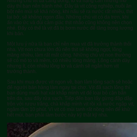
Những chú vịt da căng bóng, to và nặng cân nhưng mỡ
dày thì bạn nên tránh nhé. Đây là vịt công nghiệp, nuôi ăn
bột nên mùi sẽ khá nồng, khi nấu sẽ ra nước rất nhiều, thịt
lại bở, sẽ không ngon đâu. Những chú vịt có da trơn, khi
ấn vào ức và đùi cảm giác thịt nhão cũng không nên chọn
nhé. Đấy có thể là vịt đã bị bơm nước để tăng trọng lượng
khi bán.
Một lưu ý nữa là bạn chỉ nên mua vịt đã trưởng thành thôi
nha. Vịt non chưa lớn đủ nên thịt sẽ không ngọt, lông
măng nhiều, làm rất mất công. Những chú vịt non thường
sẽ có mỏ to và mềm, có nhiều lông măng. Lông cánh dày
nhưng ít, còn nhiều lông tơ và cánh sẽ ngắn hơn vịt
trưởng thành.
Sau khi mua được vịt ngon về, bạn làm lông sạch sẽ hoặc
để người bán hàng làm ngay tại chợ. Vịt đã sạch lông thì
bạn dùng muối hạt xát khắp mình vịt để loại bỏ cặn bẩn
trên da, sau đấy rửa sạch. Tiếp đến bạn lấy gừng đập dập
trộn với rượu trắng, chà khắp mình vịt rồi xả nước ngập vịt,
ngâm tầm 10 phút. Vì vịt có mùi tanh rất nồng nên để khử
hết mùi, bạn phải làm bước này kỹ thật kỹ nha.