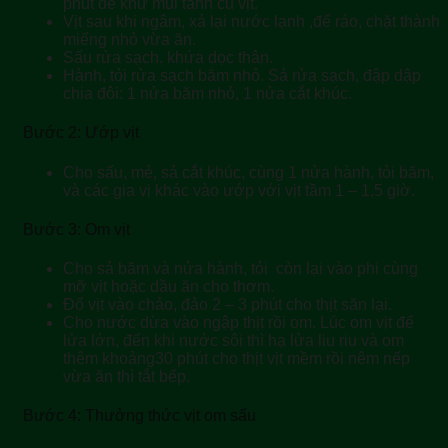
phút để khử mùi tanh củ vịt.
Vịt sau khi ngâm, xả lại nước lạnh ,để ráo, chặt thành
miếng nhỏ vừa ăn.
Sấu rửa sạch, khứa dọc thân.
Hành, tỏi rửa sạch băm nhỏ. Sả rửa sạch, đập dập
chia đôi: 1 nửa băm nhỏ, 1 nửa cắt khúc.
Bước 2: Ướp vịt
Cho sấu, mẻ, sả cắt khúc, cùng 1 nửa hành, tỏi băm,
và các gia vị khác vào ướp với vịt tầm 1 – 1,5 giờ.
Bước 3: Om vịt
Cho sả băm và nửa hành, tỏi còn lại vào phi cùng
mỡ vịt hoặc dầu ăn cho thơm.
Đổ vịt vào chảo, đảo 2 – 3 phút cho thịt săn lại.
Cho nước dừa vào ngập thịt rồi om. Lúc om vịt để
lửa lớn, đến khi nước sôi thì hạ lửa liu riu và om
thêm khoảng30 phút cho thịt vịt mềm rồi nêm nếp
vừa ăn thì tắt bếp.
Bước 4: Thưởng thức vịt om sấu