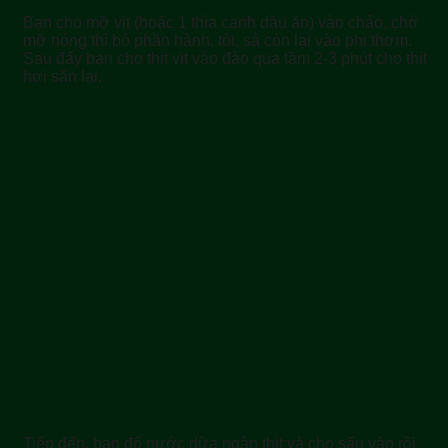
Bạn cho mỡ vịt (hoặc 1 thìa canh dầu ăn) vào chảo, chờ
mỡ nóng thì bỏ phần hành, tỏi, sả còn lại vào phi thơm.
Sau đấy bạn cho thịt vịt vào đảo qua tầm 2-3 phút cho thịt
hơi săn lại.
Tiếp đến, bạn đổ nước dừa ngập thịt và cho sấu vào rồi