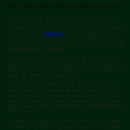
Một chút nhắn nhủ với món vịt om sấu
Vịt om sấu không chỉ ngon mà còn khá bổ dưỡng đấy!
Gần 90% trọng lượng của quả sấu là nước, 10% còn lại là
các loại vi chất và
vitamin C
. Thế nên không có gì lạ khi
ngoài việc dùng như một món giải khát mùa hè, sấu còn
được sử dụng làm nguyên liệu trong rất nhiều món ăn để
bổ sung vitamin C cho cơ thể.
Còn thịt vịt lại là một món giàu đạm, cứ 100 g thịt vịt sẽ
cung cấp cho cơ thể 25 g protein (cao hơn cá, trứng và
nhiều loại thịt khác). Hàm lượng các chất dinh dưỡng như
canxi, sắt, vitamin,… cũng rất dồi dào.
Vì thế các món chế biến từ thịt vịt rất thích hợp những
người có cơ thể thiếu máu, suy nhược, cần bồi bổ. Đặc
biệt vì chứa hàm lượng axit oleic khá dồi dào, có tác dụng
giảm thiểu nguy cơ xơ vữa động mạch nên thịt vịt cũng
được khuyên dùng cho những người có bệnh về huyết áp
hoặc tim mạch.
Tuy nhiên, theo Đông Y, vì thịt vịt có tính hàn mạnh, hàm
lượng đạm cao nên những người máu huyết lưu thông