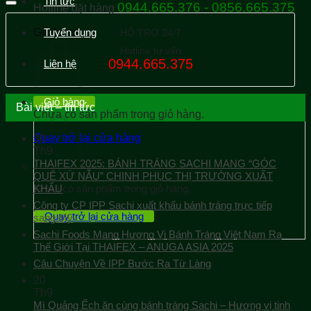
Tin tức
0944.665.376 - 0856.665.375
Hotline đặt hàng
Giỏ hàng
Tuyển dụng
HỔ TRỢ 24/7
Hotline tư vấn
0944.665.375
Liên hệ
Giỏ hàng
Bài viết – tin tức
Chưa có sản phẩm trong giỏ hàng.
Quay trở lại cửa hàng
30
Th9
THAIFEX 2025: BÁNH TRÁNG SACHI MANG “GÓC
QUÊ XỨ NẪU” CHINH PHỤC THỊ TRƯỜNG XUẤT
KHẨU
Chưa có sản phẩm trong giỏ hàng.
Công ty CP IPP Sachi xuất khẩu bánh tráng trực tiếp
Quay trở lại cửa hàng
sang Mỹ
Sachi Foods Mang Hương Vị Bánh Tráng Việt Nam Ra
Thế Giới Tại THAIFEX – ANUGA ASIA 2025
Câu Chuyện Về IPP Bước Ra Từ Làng
20
Th9
Mì Quảng Ếch ăn cùng bánh tráng Sachi – Hương vị tinh