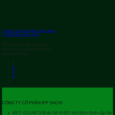
7 Bước Làm Kem Vani Thơm Ngon
Tại Nhà Siêu “Xốp – Mịn”
Kem vani là một món kem
được ưa chuộng nhất hiện
nay vì vị thơm...
1
2
3
4
CÔNG TY CỔ PHẦN IPP SACHI
MST: 4101487108 do Sở KHĐT tỉnh Bình Định cấp lần