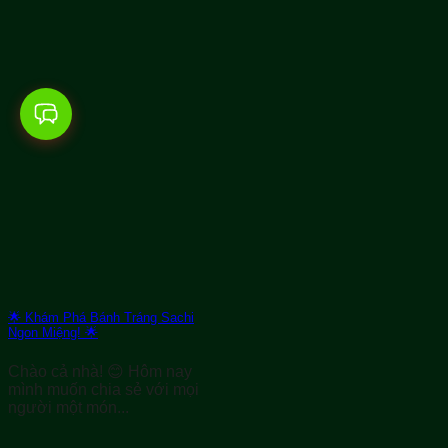
🌟 Khám Phá Bánh Tráng Sachi
Ngon Miệng! 🌟
Chào cả nhà! 😊 Hôm nay
mình muốn chia sẻ với mọi
người một món...