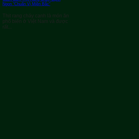
Ngon “Chuẩn Vị Miền Bắc”
Thịt rang cháy cạnh là món ăn
phổ biến ở Việt Nam và được
rất...