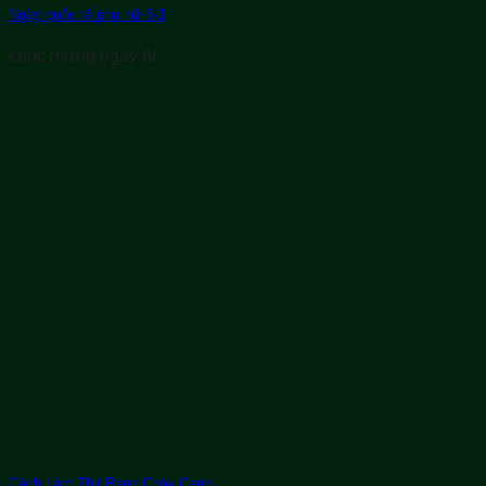
Ngày quốc tế phụ nữ 8-3
chúc mừng ngày 8/
Cách Làm Thịt Rang Cháy Cạnh