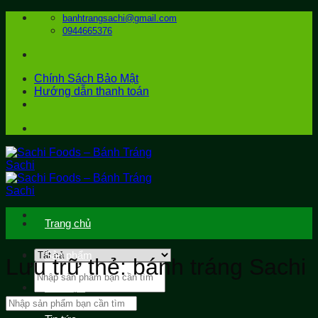
Bỏ
banhtrangsachi@gmail.com
qua
0944665376
nội
dung
Chính Sách Bảo Mật
Hướng dẫn thanh toán
Trang chủ
Sản phẩm
Lưu trữ thẻ:
bánh tráng Sachi
Tìm
kiếm:
Ẩm thực