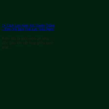
2+ Cách Làm Kem Xôi Truyền Thống
– Kem Xôi Dừa Thái Lan “Siêu Ngon”
Kem xôi là một món ăn khá
độc đáo khi kết hợp giữa kem
mát...