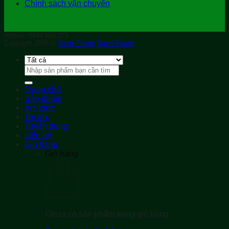
Chính sách vận chuyển
Hotline: 0944.665.375
Copyright 2026 ©
Sachi Foods
Sachi Foods
Tìm
kiếm:
Trang chủ
Sản phẩm
Ẩm thực
Tin tức
Tuyển dụng
Liên hệ
Giỏ hàng
Giỏ hàng
Chưa có sản phẩm trong giỏ hàng.