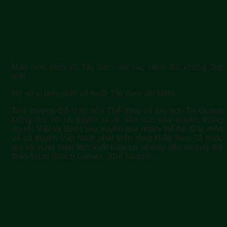
Màn biểu diễn võ Tây Sơn với các cảnh đối kháng đẹp
mắt.
Nữ võ sĩ biểu diễn võ thuật Tây Sơn với kiếm.
Thứ trưởng Bộ Văn hóa Thể thao và Du lịch Tạ Quang
Đông nói võ cổ truyền là di sản văn hoá truyền thống
người Việt và được lưu truyền qua nhiều thế hệ. Các môn
võ cổ truyền Việt Nam phát triển rộng khắp hơn 70 quốc
gia và vùng lãnh thổ; xuất hiện tại những đấu trường thể
thao Asian Beach Games, SEA Games…