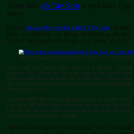
Trình diễn
võ Tây Sơn
ở phố biển Quy
Nhơn
Những
bài quyền truyền thống Tây Sơn
với đao,
kiếm, roi kết hợp với Muay, Kickboxing, Wushu
thu hút hàng nghìn khán giả Quy Nhơn, tối 2/9.
Những bài quyền truyền thống Tây Sơn với đao, kiếm,
“Tinh Hoa Võ Thuật” 2024 diễn ra ở Quảng Trường
Nguyễn Tất Thành là sự kiện nằm trong khuôn khổ
Chương trình “Du lịch, Điện ảnh và Thể thao – Tự hào bản
sắc Việt” do Bộ Văn hóa Thể thao và Du lịch và UBND tỉnh
Bình Định tổ chức.
Sự kiện nhằm tôn vinh và gìn giữ giá trị võ truyền thống
của vùng đất Bình Định với nhiều trường phái võ thuật.
Nơi đây là nôi của nhiều phong cách võ thuật nổi tiếng
như Bình Định, Gia Định, Võ Tân…
Mở đầu chương trình là trống hội Tây Sơn cùng
với các màn biểu diễn võ thuật Tây Sơn – Bình