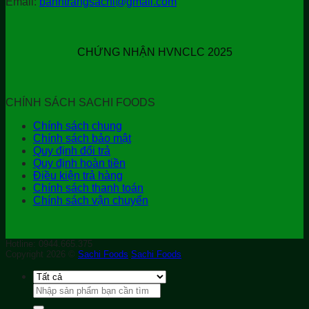
Email:
banhtrangsachi@gmail.com
CHỨNG NHẬN HVNCLC 2025
CHÍNH SÁCH SACHI FOODS
Chính sách chung
Chính sách bảo mật
Quy định đổi trả
Quy định hoàn tiền
Điều kiện trả hàng
Chính sách thanh toán
Chính sách vận chuyển
Hotline: 0944.665.375
Copyright 2026 ©
Sachi Foods
Sachi Foods
Tìm
kiếm: