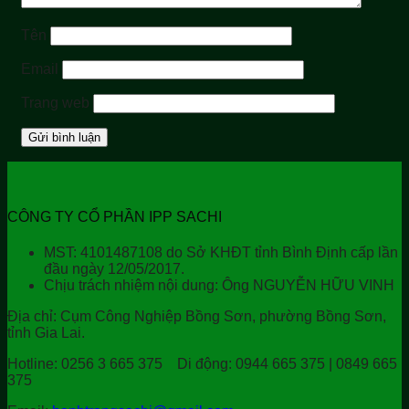
Tên
Email
Trang web
CÔNG TY CỔ PHẦN IPP SACHI
MST: 4101487108 do Sở KHĐT tỉnh Bình Định cấp lần
đầu ngày 12/05/2017.
Chịu trách nhiệm nội dung: Ông NGUYỄN HỮU VINH
Địa chỉ:
Cụm Công Nghiệp Bồng Sơn, phường Bồng Sơn,
tỉnh Gia Lai.
Hotline:
0256 3 665 375
Di động:
0944 665 375 | 0849 665
375