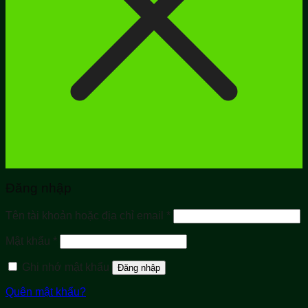
Đăng nhập
Bắt
Tên tài khoản hoặc địa chỉ email
*
buộc
Bắt
Mật khẩu
*
buộc
Ghi nhớ mật khẩu
Đăng nhập
Quên mật khẩu?