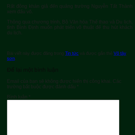
Rất đông khán giả đến quảng trường Nguyễn Tất Thành
xem đấu võ.
Thông qua chương trình, Bộ Văn hóa Thể thao và Du lịch,
tỉnh Bình Định muốn phát triển võ thuật để thu hút khách
du lịch.
Bài viết này được đăng trong
Tin tức
và được gắn thẻ
Võ tây
sơn
.
Để lại một bình luận
Email của bạn sẽ không được hiển thị công khai.
Các
trường bắt buộc được đánh dấu
*
Bình luận
*