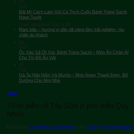
17
Th9
Bật Mí Cách Làm Gỏi Cá Trích Cuốn Bánh Tráng Sachi
Ngon Tuyệt
ở
Chức năng bình luận bị tắt
Bật
Ram bắp – hương vị dân dã nâng tầm trải nghiệm, níu
Mí
chân du khách
Cách
09
Làm
Th9
Gỏi
Ốc Xào Sả Ớt Xúc Bánh Tráng Sachi – Món Ăn Chân Ái
Cá
Cho Tín Đồ Ăn Vặt
Trích
08
Cuốn
Th9
Bánh
Gà Ta Hấp Nấm Và Mướp – Món Ngon Thanh Đạm, Bổ
Tráng
Sachi
Dưỡng Cho Mọi Nhà
Ngon
Tuyệt
Tin tức
Trình diễn võ Tây Sơn ở phố biển Quy
Nhơn
Đăng vào
07/09/2024
07/09/2024
bởi
Đào Thị Thanh Ngân