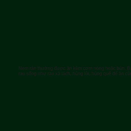
Nem rán thường được ăn kèm cơm nóng hoặc bún. Bạn
rau sống như rau xà lách, húng lủi, húng quế để ăn cù