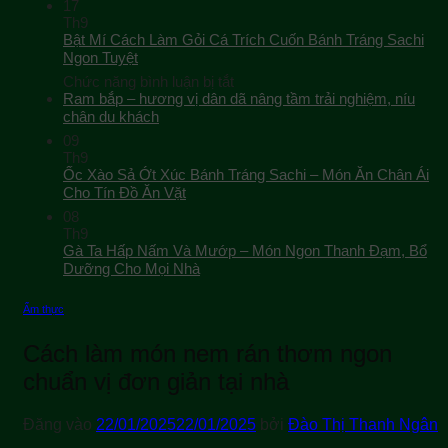
17
Th9
Bật Mí Cách Làm Gỏi Cá Trích Cuốn Bánh Tráng Sachi
Ngon Tuyệt
ở
Chức năng bình luận bị tắt
Bật
Ram bắp – hương vị dân dã nâng tầm trải nghiệm, níu
Mí
chân du khách
Cách
09
Làm
Th9
Gỏi
Ốc Xào Sả Ớt Xúc Bánh Tráng Sachi – Món Ăn Chân Ái
Cá
Cho Tín Đồ Ăn Vặt
Trích
08
Cuốn
Th9
Bánh
Gà Ta Hấp Nấm Và Mướp – Món Ngon Thanh Đạm, Bổ
Tráng
Sachi
Dưỡng Cho Mọi Nhà
Ngon
Tuyệt
Ẩm thực
Cách làm món nem rán thơm ngon
chuẩn vị đơn giản tại nhà
Đăng vào
22/01/2025
22/01/2025
bởi
Đào Thị Thanh Ngân