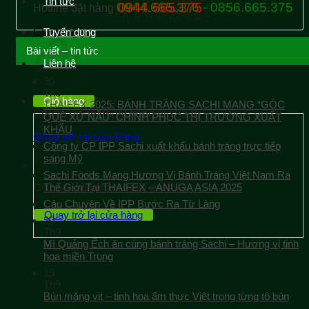
Tin tức
0944.665.376 - 0856.665.375
0944.665.375
Hotline đặt hàng
Giỏ hàng
Tuyển dụng
Bài viết – tin tức
Liên hệ
30
Th9
Giỏ hàng
THAIFEX 2025: BÁNH TRÁNG SACHI MANG “GÓC
Chưa có sản phẩm trong giỏ hàng.
QUÊ XỨ NẪU” CHINH PHỤC THỊ TRƯỜNG XUẤT
KHẨU
Quay trở lại cửa hàng
Công ty CP IPP Sachi xuất khẩu bánh tráng trực tiếp
sang Mỹ
Sachi Foods Mang Hương Vị Bánh Tráng Việt Nam Ra
Chưa có sản phẩm trong giỏ hàng.
Thế Giới Tại THAIFEX – ANUGA ASIA 2025
Câu Chuyện Về IPP Bước Ra Từ Làng
Quay trở lại cửa hàng
20
Th9
Mì Quảng Ếch ăn cùng bánh tráng Sachi – Hương vị tinh
hoa miền Trung
19
Th9
Bún măng vịt – tinh hoa ẩm thực Việt trong từng tô bún