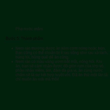
Pha nước mắm
Bước 5: Thành phẩm
Nem rán thường được ăn kèm cơm nóng hoặc bún.
Bạn cũng có thể chuẩn bị ít rau sống như rau xà lách,
húng lủi, húng quế để ăn cùng.
Nem rán có màu vàng ươm bắt mắt, nóng hổi. Khi
ăn, bạn sẽ cảm nhận được độ giòn rụm của lớp vỏ,
phần nhân mềm, ẩm, đậm đà gia vị, ăn cùng nước
chấm sẽ là sự kết hợp tuyệt vời. Đã ăn thử một lần là
chỉ muốn ăn mãi mà thôi!