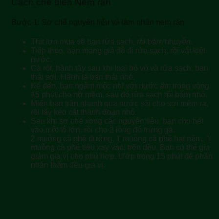
Cách chế biến Nem rán
Bước 1: Sơ chế nguyên liệu và làm nhân nem rán
Thịt lợn mua về bạn rửa sạch, rồi băm nhuyễn.
Tiếp theo, bạn mang giá đỗ đi rửa sạch, rồi vắt kiệt
nước.
Cà rốt, hành tây sau khi loại bỏ vỏ và rửa sạch, bạn
thái sợi. Hành lá bạn thái nhỏ.
Kế đến, bạn ngâm mộc nhĩ với nước ấm trong vòng
15 phút cho nở mềm, sau đó rửa sạch rồi băm nhỏ.
Miến bạn trần nhanh qua nước sôi cho sợi mềm ra,
rồi lấy kéo cắt thành đoạn nhỏ.
Sau khi sơ chế xong các nguyên liệu, bạn cho hết
vào một tô lớn, rồi cho 2 lòng đỏ trứng gà,
2 muỗng cà phê đường, 1 muỗng cà phê hạt nêm, 1
muỗng cà phê tiêu xay vào, trộn đều. Bạn có thể gia
giảm gia vị cho phù hợp. Ướp trong 15 phút để phần
nhân thấm đều gia vị.