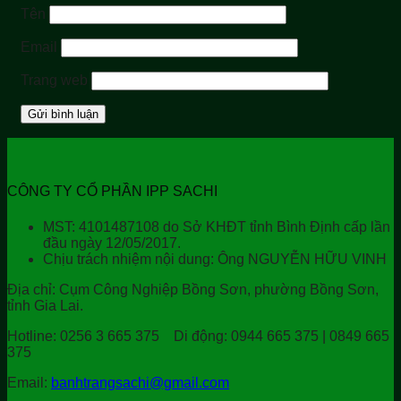
Tên
Email
Trang web
CÔNG TY CỔ PHẦN IPP SACHI
MST: 4101487108 do Sở KHĐT tỉnh Bình Định cấp lần
đầu ngày 12/05/2017.
Chịu trách nhiệm nội dung: Ông NGUYỄN HỮU VINH
Địa chỉ:
Cụm Công Nghiệp Bồng Sơn, phường Bồng Sơn,
tỉnh Gia Lai.
Hotline:
0256 3 665 375
Di động:
0944 665 375 | 0849 665
375
Email:
banhtrangsachi@gmail.com