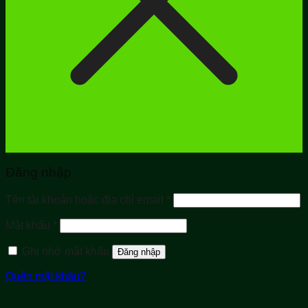
Đăng nhập
Bắt
Tên tài khoản hoặc địa chỉ email
*
buộc
Bắt
Mật khẩu
*
buộc
Ghi nhớ mật khẩu
Đăng nhập
Quên mật khẩu?