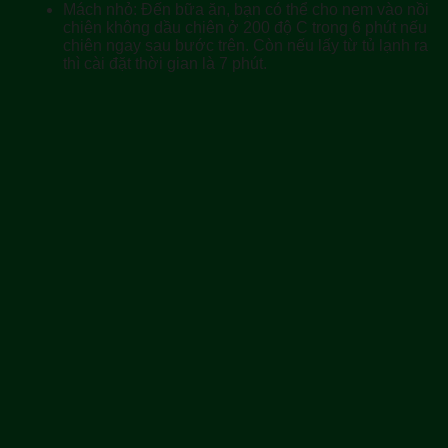
Mách nhỏ:
Đến bữa ăn, bạn có thể cho nem vào nồi
chiên không dầu chiên ở 200 độ C trong 6 phút nếu
chiên ngay sau bước trên. Còn nếu lấy từ tủ lạnh ra
thì cài đặt thời gian là 7 phút.