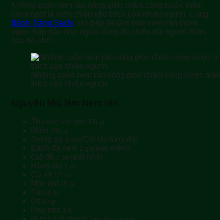
Những cuộn nem rán nóng giòn chấm cùng nước mắm
chua ngọt là món chiên yêu thích của nhiều người. Cùng
Bánh Tráng Sachi
vào bếp để làm món nem rán thơm
ngon, hấp dẫn như ngoài hàng để chiêu đãi người thân,
bạn bè nhé!
Những cuộn nem rán nóng giòn chấm cùng nước mắm 
thích của nhiều người.
Nguyên liệu làm Nem rán
Thịt nạc vai lợn
200 gr
Miến
100 gr
Trứng gà
(Chỉ lấy lòng đỏ)
3 quả
Bánh đa nem
(loại mềm)
1 gói
Giá đỗ
(Bát nhỏ)
1 bát
Hành tây
1 củ
Cà rốt
1/2 củ
Mộc nhĩ
15 gr
Tỏi
50 gr
Ớt
50 gr
Rau mùi
1 ít
Nước cốt chanh
2 muỗng cà phê