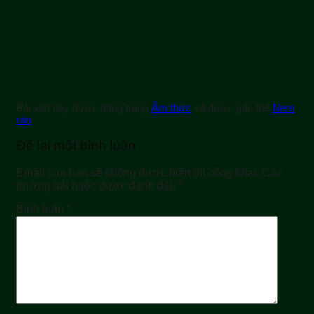
Bài viết này được đăng trong
Ẩm thực
và được gắn thẻ
Nem
rán
.
Để lại một bình luận
Email của bạn sẽ không được hiển thị công khai.
Các
trường bắt buộc được đánh dấu
*
Bình luận
*