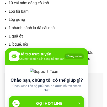
10 cái nấm đông cô khô
15g tỏi băm
15g gừng
1 nhánh hành lá đã cắt nhỏ
1 quả ớt
1 ít quế, hồi
Gia vị: Nước tương, tương tàu xì Lee Kum Ki, dầu
Hỗ trợ trực tuyến
Đang online
hào, giấm, đường, dầu mè, dầu ăn, ớt bột, rượu
Chúng tôi luôn sẵn sàng hỗ trợ bạn
trắng, muối, hạt nêm.
Chào bạn, chúng tôi có thể giúp gì?
Chọn kênh liên hệ phù hợp để được hỗ trợ nhanh
nhất
GỌI HOTLINE