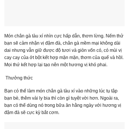
Món chân gà tàu xí nhìn cực hấp dẫn, thơm lừng. Nếm thử
bạn sẽ cảm nhận vị đậm đà, chân gà mềm mại không dài
dai nhưng vẫn giữ được độ tươi và giòn vốn có, có mùi vị
cay cay của ớt bột kết hợp mặn mặn, thơm của quế và hồI.
Mọi thứ kết hợp lại tạo nên một hương vị khó phai.
Thưởng thức
Bạn có thể làm món chân gà tàu xí vào những lúc tụ tập
bạn bè, thêm vài ly bia thì còn gì tuyệt vời hơn. Ngoài ra,
bạn có thể dùng nó trong bữa ăn hằng ngày với hương vị
đậm đà sẽ cực kỳ bắt cơm.