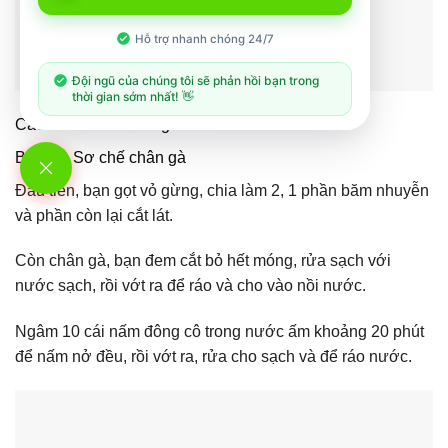
Hỗ trợ nhanh chóng 24/7
Đội ngũ của chúng tôi sẽ phản hồi bạn trong
thời gian sớm nhất! 👋
Cách làm món chân gà tàu xì
Bước 1 Sơ chế chân gà
Đầu tiên, bạn gọt vỏ gừng, chia làm 2, 1 phần băm nhuyễn
và phần còn lại cắt lát.
Còn chân gà, bạn đem cắt bỏ hết móng, rửa sạch với
nước sạch, rồi vớt ra để ráo và cho vào nồi nước.
Ngâm 10 cái nấm đông cô trong nước ấm khoảng 20 phút
để nấm nở đều, rồi vớt ra, rửa cho sạch và để ráo nước.