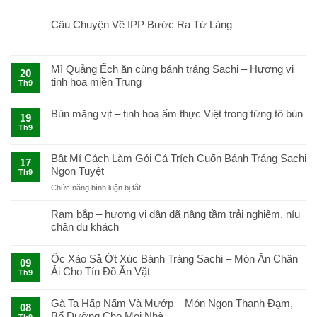
Câu Chuyện Về IPP Bước Ra Từ Làng
Mì Quảng Ếch ăn cùng bánh tráng Sachi – Hương vị
20
tinh hoa miền Trung
Th9
Bún măng vịt – tinh hoa ẩm thực Việt trong từng tô bún
19
Th9
Bật Mí Cách Làm Gỏi Cá Trích Cuốn Bánh Tráng Sachi
17
Ngon Tuyệt
Th9
ở
Chức năng bình luận bị tắt
Bật
Mí
Ram bắp – hương vị dân dã nâng tầm trải nghiệm, níu
Cách
chân du khách
Làm
Gỏi
Cá
Ốc Xào Sả Ớt Xúc Bánh Tráng Sachi – Món Ăn Chân
09
Trích
Ái Cho Tín Đồ Ăn Vặt
Th9
Cuốn
Bánh
Tráng
Gà Ta Hấp Nấm Và Mướp – Món Ngon Thanh Đạm,
08
Sachi
Bổ Dưỡng Cho Mọi Nhà