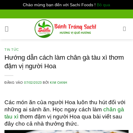
Chào mừng bạn đến với Sachi Foods !
Bỏ qua
Bỏ
qua
nội
dung
TIN TỨC
Hướng dẫn cách làm chân gà tàu xì thơm
đậm vị người Hoa
ĐĂNG VÀO
07/02/2023
BỞI
KIM OANH
Các món ăn của người Hoa luôn thu hút đối với
những ai sành ăn. Học ngay cách làm
chân gà
tàu xì
thơm đậm vị người Hoa qua bài viết sau
đây cho cả nhà thưởng thức.