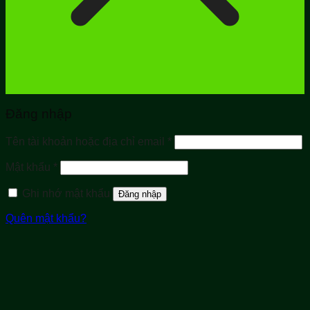
Đăng nhập
Bắt
Tên tài khoản hoặc địa chỉ email
*
buộc
Bắt
Mật khẩu
*
buộc
Ghi nhớ mật khẩu
Đăng nhập
Quên mật khẩu?