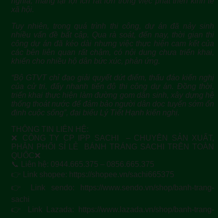
nghĩa, mang lại lợi ích rất lớn trong việc phát triển kinh tế
xã hội.
Tuy nhiên, trong quá trình thi công, dự án đã nảy sinh
nhiều vấn đề bất cập. Qua rà soát, đến nay, thời gian thi
công dự án đã kéo dài nhưng việc thực hiện cam kết của
các bên liên quan rất chậm, có nội dung chưa triển khai,
khiến cho nhiều hộ dân bức xúc, phản ứng.
“Bộ GTVT chỉ đạo giải quyết dứt điểm, thấu đáo kiến nghị
của cử tri, đẩy nhanh tiến độ thi công dự án. Đồng thời,
triển khai thực hiện làm đường gom dân sinh, xây dựng hệ
thống thoát nước để đảm bảo người dân dọc tuyến sớm ổn
định cuộc sống”, đại biểu Lý Tiết Hạnh kiến nghị.
THÔNG TIN LIÊN HỆ:
❌ CÔNG TY CP IPP SACHI – CHUYÊN SẢN XUẤT,
PHÂN PHỐI SỈ LẺ BÁNH TRÁNG SACHI TRÊN TOÀN
QUỐC❌
📞 Liên hệ: 0944.665.375 – 0856.665.375
👉 Link shopee: https://shopee.vn/sachi665375
👉 Link sendo: https://www.sendo.vn/shop/banh-trang-
sachi
👉 Link Lazada: https://www.lazada.vn/shop/banh-trang-