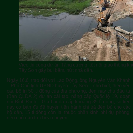
Việc thi công dự án Tăng cường kết nối giao thông 
Tây Sơn gây bụi bặm, nứt nhà dân.
Ngày 16.6, trao đổi với Lao Động, ông Nguyễn Văn Khánh
– Phó Chủ tịch UBND huyện Tây Sơn – cho biết, theo yêu
cầu bố trí 50 tỉ đồng của địa phương, đến nay chủ đầu tư
(Ban QLDA 2) dự án cải tạo, nâng cấp Quốc lộ 19, đoạn
nối Bình Định – Gia Lai đã cấp khoảng 35 tỉ đồng, số tiền
này cơ bản đủ để huyện tiến hành chi trả đền bù cho các
hộ dân. 15 tỉ đồng còn lại thuộc phần kinh phí dự phòng,
nên chủ đầu tư chưa chuyển.