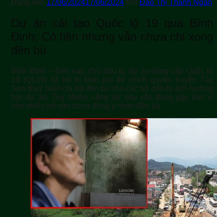
Đăng vào
17/06/2024
17/06/2024
bởi
Đào Thị Thanh Ngân
Dự án cải tạo Quốc lộ 19 qua Bình
Định: Có tiền nhưng vẫn chưa chi xong
đền bù
Bình Định – Đến nay, chủ đầu tư dự án nâng cấp Quốc lộ
19 (QL19) đã bố trí kinh phí để chính quyền huyện Tây
Sơn thực hiện chi trả đền bù cho các hộ dân bị ảnh hưởng
bởi dự án. Tuy nhiên, công tác này vẫn đang gặp khó vì
còn nhiều hộ vẫn chưa đồng ý nhận đền bù.