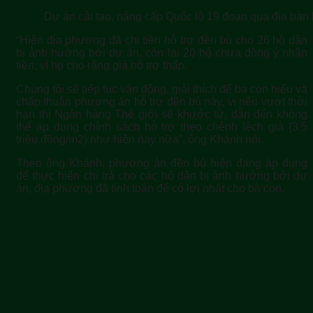
Dự án cải tạo, nâng cấp Quốc lộ 19 đoạn qua địa bàn
“Hiện địa phương đã chi tiền hỗ trợ đền bù cho 26 hộ dân
bị ảnh hưởng bởi dự án, còn lại 20 hộ chưa đồng ý nhận
tiền, vì họ cho rằng giá hỗ trợ thấp.
Chúng tôi sẽ tiếp tục vận động, giải thích để bà con hiểu và
chấp thuận phương án hỗ trợ đền bù này, vì nếu vượt thời
hạn thì Ngân hàng Thế giới sẽ khước từ, dẫn đến không
thể áp dụng chính sách hỗ trợ theo chênh lệch giá (3,5
triệu đồng/m2) như hiện nay nữa”, ông Khánh nói.
Theo ông Khánh, phương án đền bù hiện đang áp dụng
để thực hiện chi trả cho các hộ dân bị ảnh hưởng bởi dự
án, địa phương đã tính toán để có lợi nhất cho bà con.