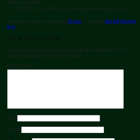
sachi-viet-nam
👉 Link Tiki : https://tiki.vn/cua-hang/banh-trang-sa chi
Bài viết này được đăng trong
Tin tức
. Đánh dấu
liên kết thường
trực
.
Để lại một bình luận
Email của bạn sẽ không được hiển thị công khai.
Các
trường bắt buộc được đánh dấu
*
Bình luận
*
Tên
Email