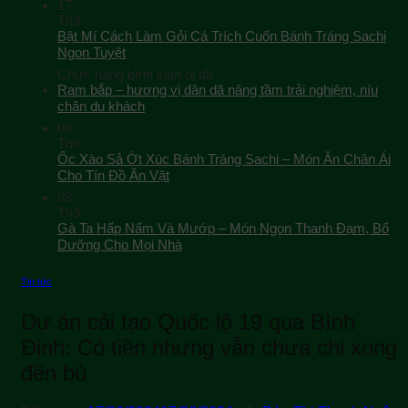
17
Th9
Bật Mí Cách Làm Gỏi Cá Trích Cuốn Bánh Tráng Sachi
Ngon Tuyệt
ở
Chức năng bình luận bị tắt
Bật
Ram bắp – hương vị dân dã nâng tầm trải nghiệm, níu
Mí
chân du khách
Cách
09
Làm
Th9
Gỏi
Ốc Xào Sả Ớt Xúc Bánh Tráng Sachi – Món Ăn Chân Ái
Cá
Cho Tín Đồ Ăn Vặt
Trích
08
Cuốn
Th9
Bánh
Gà Ta Hấp Nấm Và Mướp – Món Ngon Thanh Đạm, Bổ
Tráng
Sachi
Dưỡng Cho Mọi Nhà
Ngon
Tuyệt
Tin tức
Dự án cải tạo Quốc lộ 19 qua Bình
Định: Có tiền nhưng vẫn chưa chi xong
đền bù