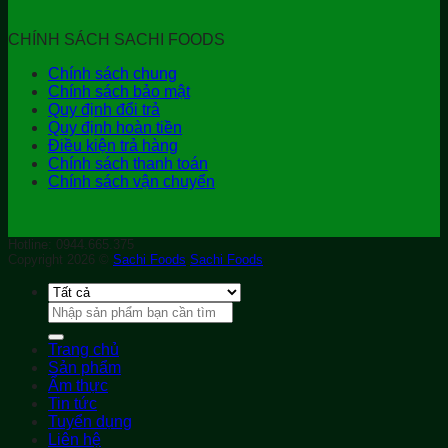
CHÍNH SÁCH SACHI FOODS
Chính sách chung
Chính sách bảo mật
Quy định đổi trả
Quy định hoàn tiền
Điều kiện trả hàng
Chính sách thanh toán
Chính sách vận chuyển
Hotline: 0944.665.375
Copyright 2026 ©
Sachi Foods
Sachi Foods
Tìm
kiếm:
Trang chủ
Sản phẩm
Ẩm thực
Tin tức
Tuyển dụng
Liên hệ