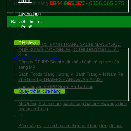
Tin tức
0944.665.376 - 0856.665.375
0944.665.375
Hotline đặt hàng
Giỏ hàng
Tuyển dụng
Bài viết – tin tức
Liên hệ
30
Th9
Giỏ hàng
THAIFEX 2025: BÁNH TRÁNG SACHI MANG “GÓC
Chưa có sản phẩm trong giỏ hàng.
QUÊ XỨ NẪU” CHINH PHỤC THỊ TRƯỜNG XUẤT
KHẨU
Quay trở lại cửa hàng
Công ty CP IPP Sachi xuất khẩu bánh tráng trực tiếp
sang Mỹ
Sachi Foods Mang Hương Vị Bánh Tráng Việt Nam Ra
Chưa có sản phẩm trong giỏ hàng.
Thế Giới Tại THAIFEX – ANUGA ASIA 2025
Câu Chuyện Về IPP Bước Ra Từ Làng
Quay trở lại cửa hàng
20
Th9
Mì Quảng Ếch ăn cùng bánh tráng Sachi – Hương vị tinh
hoa miền Trung
19
Th9
Bún măng vịt – tinh hoa ẩm thực Việt trong từng tô bún