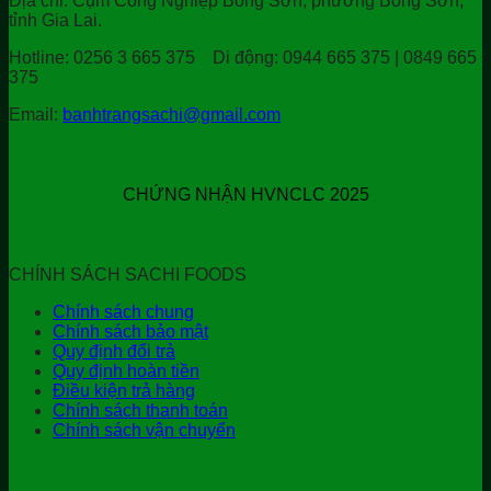
Địa chỉ:
Cụm Công Nghiệp Bồng Sơn, phường Bồng Sơn,
tỉnh Gia Lai.
Hotline:
0256 3 665 375
Di động:
0944 665 375 | 0849 665
375
Email:
banhtrangsachi@gmail.com
CHỨNG NHẬN HVNCLC 2025
CHÍNH SÁCH SACHI FOODS
Chính sách chung
Chính sách bảo mật
Quy định đổi trả
Quy định hoàn tiền
Điều kiện trả hàng
Chính sách thanh toán
Chính sách vận chuyển