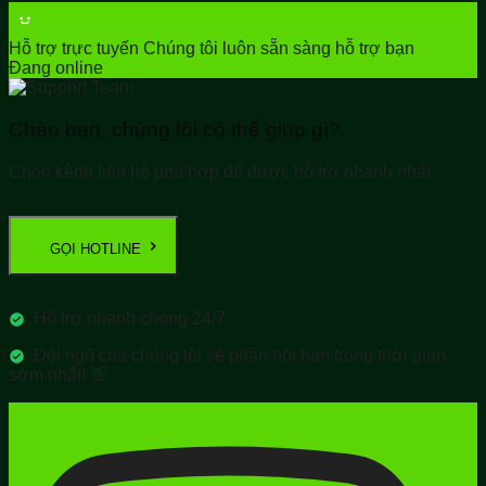
Hỗ trợ trực tuyến
Chúng tôi luôn sẵn sàng hỗ trợ bạn
Đang online
Chào bạn, chúng tôi có thể giúp gì?
Chọn kênh liên hệ phù hợp để được hỗ trợ nhanh nhất
GỌI HOTLINE
Hỗ trợ nhanh chóng 24/7
Đội ngũ của chúng tôi sẽ phản hồi bạn trong thời gian
sớm nhất! 👋