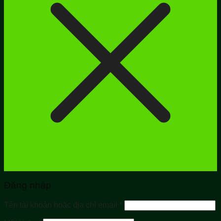
Đăng nhập
Bắt
Tên tài khoản hoặc địa chỉ email
*
buộc