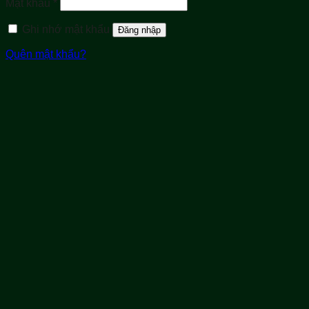
Bắt
Mật khẩu
*
buộc
Ghi nhớ mật khẩu
Đăng nhập
Quên mật khẩu?