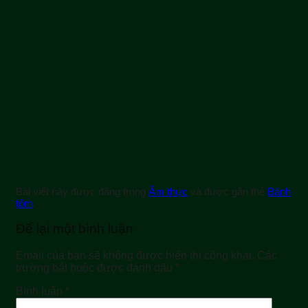
Bài viết này được đăng trong
Ẩm thực
và được gắn thẻ
Bánh
tôm
.
Để lại một bình luận
Email của bạn sẽ không được hiển thị công khai.
Các
trường bắt buộc được đánh dấu
*
Bình luận
*