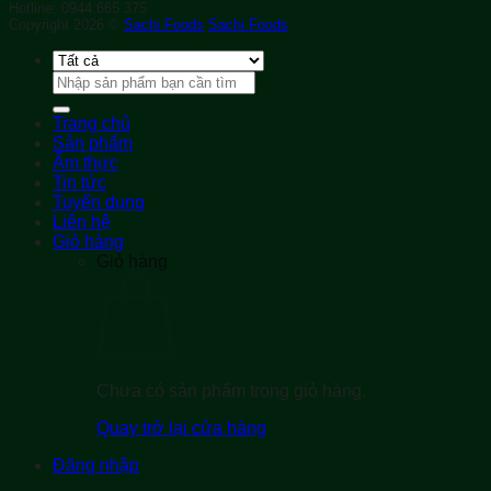
Hotline: 0944.665.375
Copyright 2026 ©
Sachi Foods
Sachi Foods
Tìm
kiếm:
Trang chủ
Sản phẩm
Ẩm thực
Tin tức
Tuyển dụng
Liên hệ
Giỏ hàng
Giỏ hàng
Chưa có sản phẩm trong giỏ hàng.
Quay trở lại cửa hàng
Đăng nhập