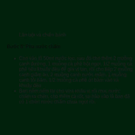
Lăn bột và chiên bánh
Bước 6: Pha nước chấm
Cho vào tô 50ml nước lọc, sau đó cho thêm 2 muỗng
canh đường, 1 muỗng cà phê bột ngọt, 1/2 muỗng cà
phê tiêu khuấy đều để gia vị tan, rồi cho tiếp 2 muỗng
canh giấm ăn, 2 muỗng canh nước mắm, 1 muỗng
canh tỏi băm, 1/2 muỗng cà phê ớt băm vào và
khuấy đều.
Bạn nêm nếm lại cho vừa khẩu vị rồi múc nước
chấm ra chén, cho thêm cà rốt, su hào vào là bạn đã
có 1 chén nước chấm chua ngọt rồi.