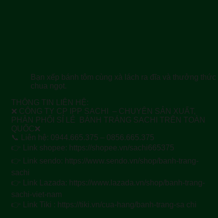
Bạn xếp bánh tôm cùng xà lách ra đĩa và thưởng thứ
chua ngọt.
THÔNG TIN LIÊN HỆ:
❌ CÔNG TY CP IPP SACHI – CHUYÊN SẢN XUẤT,
PHÂN PHỐI SỈ LẺ BÁNH TRÁNG SACHI TRÊN TOÀN
QUỐC❌
📞 Liên hệ: 0944.665.375 – 0856.665.375
👉 Link shopee: https://shopee.vn/sachi665375
👉 Link sendo: https://www.sendo.vn/shop/banh-trang-
sachi
👉 Link Lazada: https://www.lazada.vn/shop/banh-trang-
sachi-viet-nam
👉 Link Tiki : https://tiki.vn/cua-hang/banh-trang-sa chi