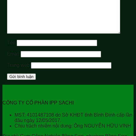
Tên
Email
Trang web
CÔNG TY CỔ PHẦN IPP SACHI
MST: 4101487108 do Sở KHĐT tỉnh Bình Định cấp lần
đầu ngày 12/05/2017.
Chịu trách nhiệm nội dung: Ông NGUYỄN HỮU VINH