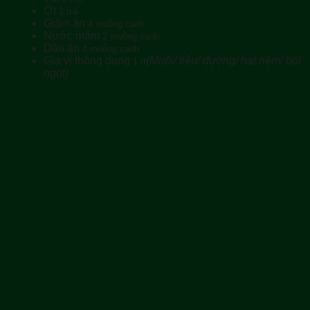
Ớt
2 trái
Giấm ăn
4 muỗng canh
Nước mắm
2 muỗng canh
Dầu ăn
4 muỗng canh
Gia vị thông dụng
(Muối/ tiêu/ đường/ hạt nêm/ bột
1 ít
ngọt)