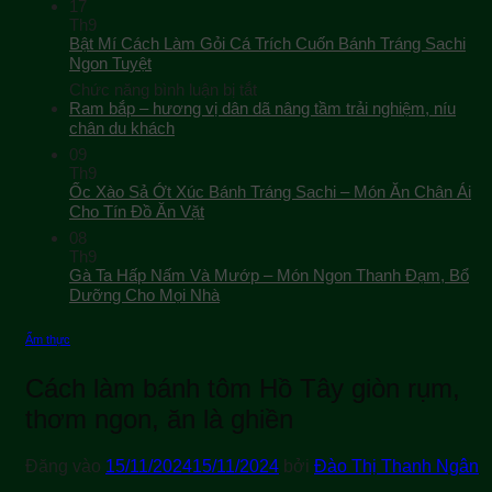
17
Th9
Bật Mí Cách Làm Gỏi Cá Trích Cuốn Bánh Tráng Sachi
Ngon Tuyệt
ở
Chức năng bình luận bị tắt
Bật
Ram bắp – hương vị dân dã nâng tầm trải nghiệm, níu
Mí
chân du khách
Cách
09
Làm
Th9
Gỏi
Ốc Xào Sả Ớt Xúc Bánh Tráng Sachi – Món Ăn Chân Ái
Cá
Cho Tín Đồ Ăn Vặt
Trích
08
Cuốn
Th9
Bánh
Gà Ta Hấp Nấm Và Mướp – Món Ngon Thanh Đạm, Bổ
Tráng
Sachi
Dưỡng Cho Mọi Nhà
Ngon
Tuyệt
Ẩm thực
Cách làm bánh tôm Hồ Tây giòn rụm,
thơm ngon, ăn là ghiền
Đăng vào
15/11/2024
15/11/2024
bởi
Đào Thị Thanh Ngân