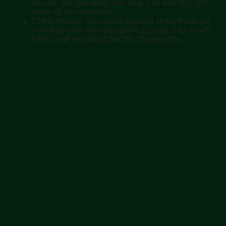
dầu ăn, đợi dầu nóng, bạn múc 1 vá hỗn hợp bột,
khoai và tôm vào chảo.
Chỉnh cho con tôm nằm ở giữa rồi chiên khoảng 4 –
5 phút cho đến khi vàng giòn cả 2 mặt. Sau đó vớt
bánh ra để lên giấy thấm dầu cho ráo dầu.