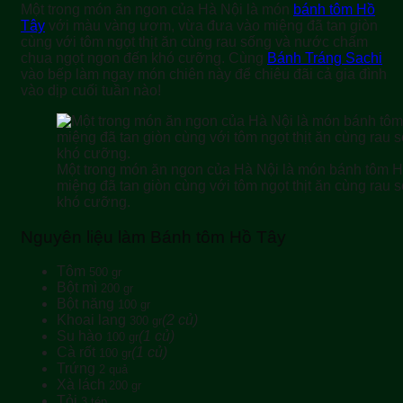
Một trong món ăn ngon của Hà Nội là món
bánh tôm Hồ
Tây
với màu vàng ươm, vừa đưa vào miệng đã tan giòn
cùng với tôm ngọt thịt ăn cùng rau sống và nước chấm
chua ngọt ngon đến khó cưỡng. Cùng
Bánh Tráng Sachi
vào bếp làm ngay món chiên này để chiêu đãi cả gia đình
vào dịp cuối tuần nào!
Một trong món ăn ngon của Hà Nội là món bánh tôm 
miệng đã tan giòn cùng với tôm ngọt thịt ăn cùng ra
khó cưỡng.
Nguyên liệu làm Bánh tôm Hồ Tây
Tôm
500 gr
Bột mì
200 gr
Bột năng
100 gr
Khoai lang
(2 củ)
300 gr
Su hào
(1 củ)
100 gr
Cà rốt
(1 củ)
100 gr
Trứng
2 quả
Xà lách
200 gr
Tỏi
3 tép