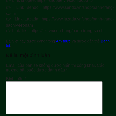
👉 Link shopee: https://shopee.vn/sachi665375
👉 Link sendo: https://www.sendo.vn/shop/banh-trang-
sachi
👉 Link Lazada: https://www.lazada.vn/shop/banh-trang-
sachi-viet-nam
👉 Link Tiki : https://tiki.vn/cua-hang/banh-trang-sa chi
Bài viết này được đăng trong
Ẩm thực
và được gắn thẻ
Bánh
tét
.
Để lại một bình luận
Email của bạn sẽ không được hiển thị công khai.
Các
trường bắt buộc được đánh dấu
*
Bình luận
*