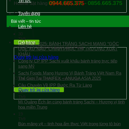
Tin tức
0944.665.376 - 0856.665.375
0944.665.375
Hotline đặt hàng
Giỏ hàng
Tuyển dụng
Bài viết – tin tức
Liên hệ
30
Th9
Giỏ hàng
THAIFEX 2025: BÁNH TRÁNG SACHI MANG “GÓC
Chưa có sản phẩm trong giỏ hàng.
QUÊ XỨ NẪU” CHINH PHỤC THỊ TRƯỜNG XUẤT
KHẨU
Quay trở lại cửa hàng
Công ty CP IPP Sachi xuất khẩu bánh tráng trực tiếp
sang Mỹ
Sachi Foods Mang Hương Vị Bánh Tráng Việt Nam Ra
Chưa có sản phẩm trong giỏ hàng.
Thế Giới Tại THAIFEX – ANUGA ASIA 2025
Câu Chuyện Về IPP Bước Ra Từ Làng
Quay trở lại cửa hàng
20
Th9
Mì Quảng Ếch ăn cùng bánh tráng Sachi – Hương vị tinh
hoa miền Trung
19
Th9
Bún măng vịt – tinh hoa ẩm thực Việt trong từng tô bún