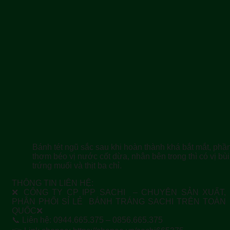
Bánh tét ngũ sắc sau khi hoàn thành khá bắt mắt, ph
thơm béo vị nước cốt dừa, nhân bên trong thì có vị bù
trứng muối và thịt ba chỉ.
THÔNG TIN LIÊN HỆ:
❌ CÔNG TY CP IPP SACHI – CHUYÊN SẢN XUẤT,
PHÂN PHỐI SỈ LẺ BÁNH TRÁNG SACHI TRÊN TOÀN
QUỐC❌
📞 Liên hệ: 0944.665.375 – 0856.665.375