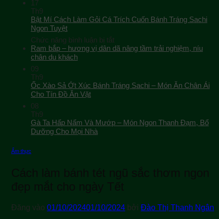
17
Th9
Bật Mí Cách Làm Gỏi Cá Trích Cuốn Bánh Tráng Sachi
Ngon Tuyệt
ở
Chức năng bình luận bị tắt
Bật
Ram bắp – hương vị dân dã nâng tầm trải nghiệm, níu
Mí
chân du khách
Cách
09
Làm
Th9
Gỏi
Ốc Xào Sả Ớt Xúc Bánh Tráng Sachi – Món Ăn Chân Ái
Cá
Cho Tín Đồ Ăn Vặt
Trích
08
Cuốn
Th9
Bánh
Gà Ta Hấp Nấm Và Mướp – Món Ngon Thanh Đạm, Bổ
Tráng
Sachi
Dưỡng Cho Mọi Nhà
Ngon
Tuyệt
Ẩm thực
Cách làm bánh tét ngũ sắc thơm ngon
đẹp mắt cho ngày Tết
Đăng vào
01/10/2024
01/10/2024
bởi
Đào Thị Thanh Ngân