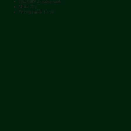
Hạt nêm
1 muỗng canh
Muối
25 g
Trứng muối
18 cái