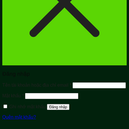
Đăng nhập
Bắt
Tên tài khoản hoặc địa chỉ email
*
buộc
Bắt
Mật khẩu
*
buộc
Ghi nhớ mật khẩu
Đăng nhập
Quên mật khẩu?