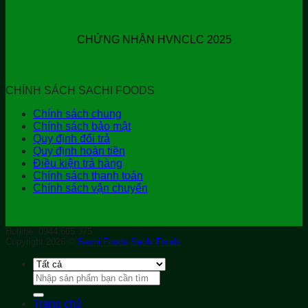
CHỨNG NHẬN HVNCLC 2025
CHÍNH SÁCH SACHI FOODS
Chính sách chung
Chính sách bảo mật
Quy định đổi trả
Quy định hoàn tiền
Điều kiện trả hàng
Chính sách thanh toán
Chính sách vận chuyển
Hotline: 0944.665.375
Copyright 2026 ©
Sachi Foods
Sachi Foods
Tìm
kiếm:
Trang chủ