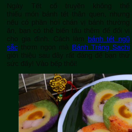
Ngày Tết cổ truyền không thể
thiếu món bánh tét thân quen, nhưng
nếu có phần hơi chán vị bánh thường
ăn, bạn có thể biến tấu thêm để đổi vị
cho gia đình. Cách làm
bánh tét ngũ
sắc
thơm ngon mà
Bánh Tráng Sachi
giới thiệu sau đây rất đáng để bạn thử
sức đấy! Vào bếp thôi!