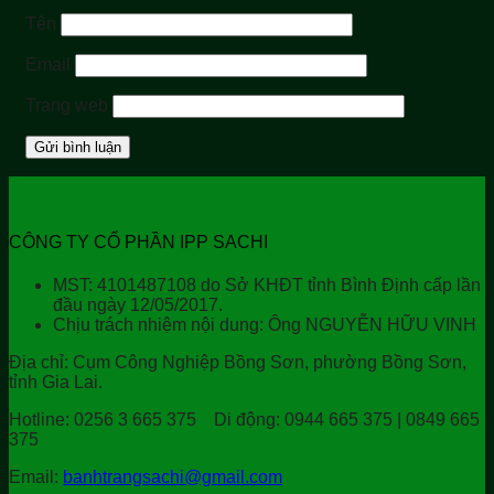
Tên
Email
Trang web
CÔNG TY CỔ PHẦN IPP SACHI
MST: 4101487108 do Sở KHĐT tỉnh Bình Định cấp lần
đầu ngày 12/05/2017.
Chịu trách nhiệm nội dung: Ông NGUYỄN HỮU VINH
Địa chỉ:
Cụm Công Nghiệp Bồng Sơn, phường Bồng Sơn,
tỉnh Gia Lai.
Hotline:
0256 3 665 375
Di động:
0944 665 375 | 0849 665
375
Email:
banhtrangsachi@gmail.com