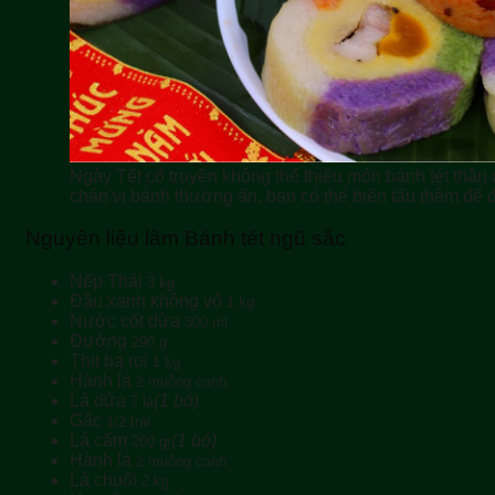
Ngày Tết cổ truyền không thể thiếu món bánh tét thâ
chán vị bánh thường ăn, bạn có thể biến tấu thêm để đổ
Nguyên liệu làm Bánh tét ngũ sắc
Nếp Thái
3 kg
Đậu xanh không vỏ
1 kg
Nước cốt dừa
300 ml
Đường
290 g
Thịt ba rọi
1 kg
Hành lá
2 muỗng canh
Lá dứa
(1 bó)
7 lá
Gấc
1/2 trái
Lá cẩm
(1 bó)
200 gr
Hành lá
2 muỗng canh
Lá chuối
2 kg