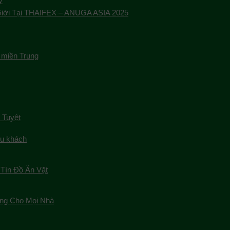
ỹ
Giới Tại THAIFEX – ANUGA ASIA 2025
 miền Trung
 Tuyệt
du khách
Tín Đồ Ăn Vặt
ng Cho Mọi Nhà