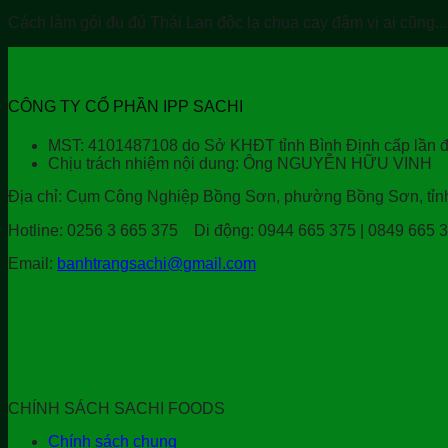
Cách làm gỏi đu đủ Thái Lan độc lạ chua cay đậm vị ai cũng...
CÔNG TY CỔ PHẦN IPP SACHI
MST: 4101487108 do Sở KHĐT tỉnh Bình Định cấp lần đ
Chịu trách nhiệm nội dung: Ông NGUYỄN HỮU VINH
Địa chỉ:
Cụm Công Nghiệp Bồng Sơn, phường Bồng Sơn, tỉnh 
Hotline:
0256 3 665 375
Di động:
0944 665 375 | 0849 665 
Email:
banhtrangsachi@gmail.com
CHÍNH SÁCH SACHI FOODS
Chính sách chung