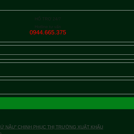
HỔ TRỢ 24/7
Hotline tư vấn
0944.665.375
XỨ NẪU” CHINH PHỤC THỊ TRƯỜNG XUẤT KHẨU