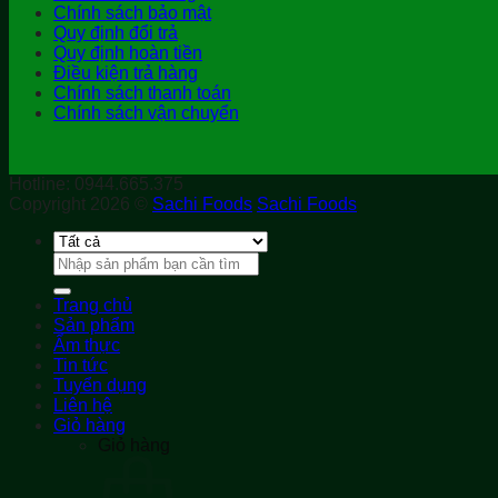
Chính sách bảo mật
Quy định đổi trả
Quy định hoàn tiền
Điều kiện trả hàng
Chính sách thanh toán
Chính sách vận chuyển
Hotline: 0944.665.375
Copyright 2026 ©
Sachi Foods
Sachi Foods
Tìm
kiếm:
Trang chủ
Sản phẩm
Ẩm thực
Tin tức
Tuyển dụng
Liên hệ
Giỏ hàng
Giỏ hàng