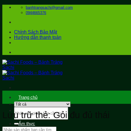
Bỏ
banhtrangsachi@gmail.com
qua
0944665376
nội
dung
Chính Sách Bảo Mật
Hướng dẫn thanh toán
Trang chủ
Tìm
Sản phẩm
Lưu trữ thẻ:
Gỏi đu đủ thái
kiếm:
Ẩm thực