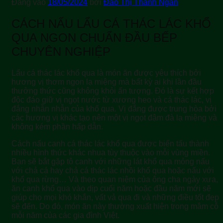
Đăng vào
18/05/2024
bởi
Đào Thị Thanh Ngân
CÁCH NẤU LẨU CÁ THÁC LÁC KHỔ
QUA NGON CHUẨN ĐẦU BẾP
CHUYÊN NGHIỆP
Lẩu cá thác lác khổ qua
là món ăn được yêu thích bởi
hương vị thơm ngon lạ miệng mà bất kỳ ai khi lần đầu
thưởng thức cũng không khỏi ấn tượng. Đó là sự kết hợp
độc đáo giữ vị ngọt nước từ xương heo và cá thác lác, vị
đắng nhẫn nhẫn của khổ qua. Vị đắng được trung hòa bởi
các hương vị khác tạo nên một vị ngọt đậm đà lạ miệng và
không kém phần hấp dẫn.
Cách nấu canh cá thác lác khổ qua được biến tấu thành
nhiều hình thức khác nhua tùy thuộc vào mỗi vùng miền.
Bạn sẽ bắt gặp tô canh với những lát khổ qua mỏng nấu
với chả cá hay chả cá thác lác nhồi khổ qua hoặc nấu với
khổ qua rừng… Và theo quan niệm của ông cha ngày xưa,
ăn canh khổ qua vào dịp cuối năm hoặc đầu năm mới sẽ
giúp cho mọi khó khắn, vất vả qua đi và những điều tốt đẹp
sẽ đến. Do đó, món ăn này thường xuất hiện trong mâm cỗ
mỗi năm của các gia đình Việt.