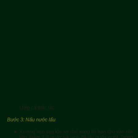
Ướp cá thác lác
Bước 3: Nấu nước lẩu
Xương heo sau khi sơ chế xong thì bạn cho vào nồi
lớn, thêm 3 lít nước và ninh để lấy nước ngọt. Trong