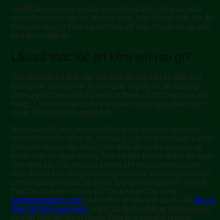
Và để tăng hương vị của món lẩu cá thác lác, bạn phải
chọn được loại rau ăn lẩu phù hợp. Vậy
lẩu cá thác lác ăn
kèm với rau gì
? Tiếp tục tìm hiểu để việc chuẩn bị nguyên
liệu được đầy đủ.
Lẩu cá thác lác ăn kèm với rau gì?
Với món lẩu cá thác lác khổ qua thì loại rau củ đầu tiên
không thể thiếu chính là khổ qua. Ngoài ra, để tăng độ
phong phú, bạn có thể chuẩn bị thêm cà rốt, bắp non, cải
trắng… Những loại củ này khi nấu lẩu sẽ góp phần làm
nước lẩu ngọt hơn, ngon hơn.
Bên cạnh đó, bạn nên chuẩn bị thêm các loại rau xanh
như: đầu hành, hành lá, rau tần ô, cải bẹ xanh hoặc cải bẹ
trắng để nhúng lẩu. Nước lẩu đậm đà ngấm vào rau sẽ
khiến bạn ăn ngon miệng hơn và đặc biệt là giảm độ ngán
cho món ăn. Các loại rau không chỉ tăng hương vị cho
món ăn mà còn là nguồn cung cấp chất xơ và vitamin cho
cơ thể của bạn.Nếu đã tìm ra đáp án cho câu hỏi
“lẩu cá
thác lác ăn kèm với rau gì?”
thì kế tiếp hãy cùng
banhtrangsachi.com
sẽ bắt đầu đi sâu vào
cách nấu
lẩu cá
thác lác khổ qua ngon
, nắm bắt được những bí quyết nấu
ăn cho món ăn ngon chuẩn Đầu bếp chuyên nghiệp.