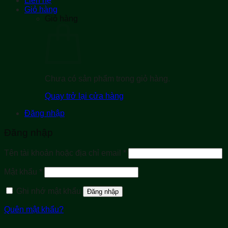
Liên hệ
Giỏ hàng
Giỏ hàng
Chưa có sản phẩm trong giỏ hàng.
Quay trở lại cửa hàng
Đăng nhập
Đăng nhập
Bắt
Tên tài khoản hoặc địa chỉ email
*
buộc
Bắt
Mật khẩu
*
buộc
Ghi nhớ mật khẩu
Đăng nhập
Quên mật khẩu?