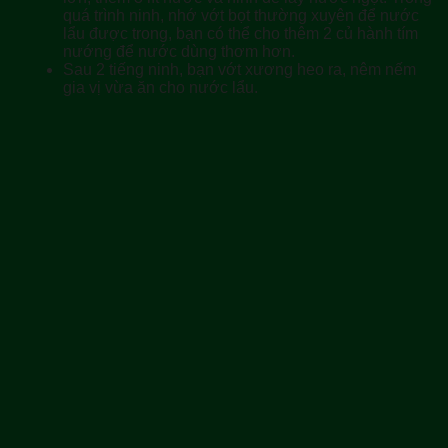
quá trình ninh, nhớ vớt bọt thường xuyên để nước
lẩu được trong, bạn có thể cho thêm 2 củ hành tím
nướng để nước dùng thơm hơn.
Sau 2 tiếng ninh, bạn vớt xương heo ra, nêm nếm
gia vị vừa ăn cho nước lẩu.