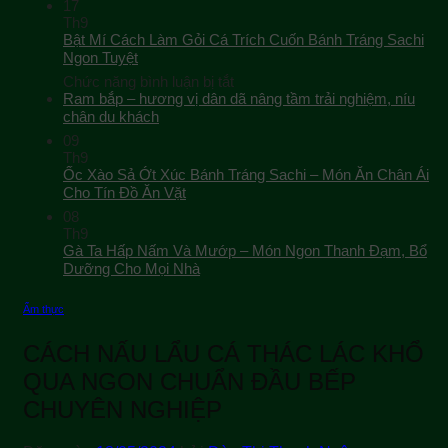
17
Th9
Bật Mí Cách Làm Gỏi Cá Trích Cuốn Bánh Tráng Sachi
Ngon Tuyệt
ở
Chức năng bình luận bị tắt
Bật
Ram bắp – hương vị dân dã nâng tầm trải nghiệm, níu
Mí
chân du khách
Cách
09
Làm
Th9
Gỏi
Ốc Xào Sả Ớt Xúc Bánh Tráng Sachi – Món Ăn Chân Ái
Cá
Cho Tín Đồ Ăn Vặt
Trích
08
Cuốn
Th9
Bánh
Gà Ta Hấp Nấm Và Mướp – Món Ngon Thanh Đạm, Bổ
Tráng
Sachi
Dưỡng Cho Mọi Nhà
Ngon
Tuyệt
Ẩm thực
CÁCH NẤU LẨU CÁ THÁC LÁC KHỔ
QUA NGON CHUẨN ĐẦU BẾP
CHUYÊN NGHIỆP