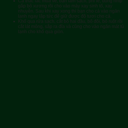
Cá thác lác mua về, bạn làm sạch, phi lê, dùng nhíp
gắp bỏ xương rồi cho vào máy xay sinh tố, xay
nhuyễn. Sau khi xay xong thì bạn cho cá vào ngăn
lạnh ngay lập tức để giữ được độ tươi cho cá.
Khổ qua rửa sạch, cắt bỏ hai đầu, bổ đôi, bỏ ruột rồi
cắt lát mỏng, sắp ra đĩa và cũng cho vào ngăn mát tủ
lạnh cho khổ qua giòn.