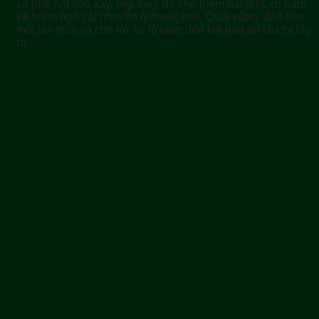
cà phê hạt tiêu xay, tiếp theo đó cho thêm hành lá, ớt băm
và hành ngò cắt nhuyễn ở bước một. Cuối cùng, đảo đều
một lần nữa và cho trở lại tủ lạnh đến khi nào ăn lẩu thì lấy
ra.