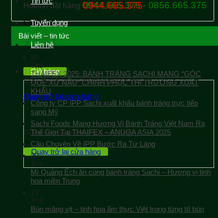
Tin tức
0944.665.376 - 0856.665.375
0944.665.375
Hotline đặt hàng
Giỏ hàng
Tuyển dụng
Bài viết – tin tức
Liên hệ
30
Th9
Giỏ hàng
THAIFEX 2025: BÁNH TRÁNG SACHI MANG “GÓC
Chưa có sản phẩm trong giỏ hàng.
QUÊ XỨ NẪU” CHINH PHỤC THỊ TRƯỜNG XUẤT
KHẨU
Quay trở lại cửa hàng
Công ty CP IPP Sachi xuất khẩu bánh tráng trực tiếp
sang Mỹ
Sachi Foods Mang Hương Vị Bánh Tráng Việt Nam Ra
Chưa có sản phẩm trong giỏ hàng.
Thế Giới Tại THAIFEX – ANUGA ASIA 2025
Câu Chuyện Về IPP Bước Ra Từ Làng
Quay trở lại cửa hàng
20
Th9
Mì Quảng Ếch ăn cùng bánh tráng Sachi – Hương vị tinh
hoa miền Trung
19
Th9
Bún măng vịt – tinh hoa ẩm thực Việt trong từng tô bún