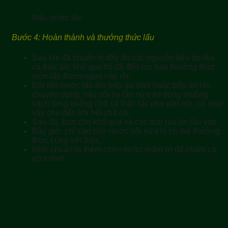
Nấu nước lẩu
Bước 4: Hoàn thành và thưởng thức lẩu
Sau khi đã chuẩn bị đầy đủ các nguyên liệu ăn lẩu
cá thác lác khổ qua thì đã đến lúc bạn thưởng thức
món lẩu thơm ngon này rồi.
Đặt nồi nước lẩu lên bếp ga mini hoặc bếp ăn lẩu
chuyên dụng, nấu sôi lại lần nữa thì dùng muỗng
vách từng miếng chả cá thác lác cho vào nồi, cứ như
vậy cho đến khi hết chả cá.
Sau đó, bạn cho khổ qua và các loại rau ăn lẩu vào.
Bây giờ, chỉ cần chờ nước sôi nữa là có thể thưởng
thức cùng với bún.
Nhớ chuẩn bị thêm chén nước mắm ớt để chấm cá
nữa nhé!