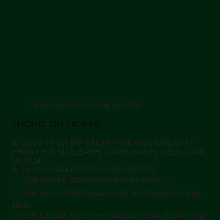
Hoàn thành và thưởng thức lẩu
THÔNG TIN LIÊN HỆ:
❌ CÔNG TY CP IPP SACHI – CHUYÊN SẢN XUẤT,
PHÂN PHỐI SỈ LẺ BÁNH TRÁNG SACHI TRÊN TOÀN
QUỐC❌
📞 Liên hệ: 0944.665.375 – 0856.665.375
👉 Link shopee: https://shopee.vn/sachi665375
👉 Link sendo: https://www.sendo.vn/shop/banh-trang-
sachi
👉 Link Lazada: https://www.lazada.vn/shop/banh-trang-