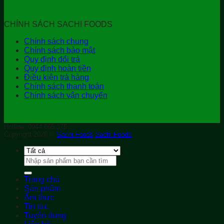
CHÍNH SÁCH SACHI FOODS
Chính sách chung
Chính sách bảo mật
Quy định đổi trả
Quy định hoàn tiền
Điều kiện trả hàng
Chính sách thanh toán
Chính sách vận chuyển
Hotline: 0944.665.375
Copyright 2026 ©
Sachi Foods
Sachi Foods
Tìm
kiếm:
Trang chủ
Sản phẩm
Ẩm thực
Tin tức
Tuyển dụng