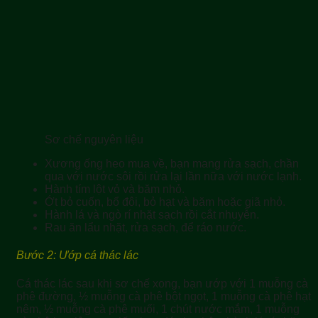
Sơ chế nguyên liệu
Xương ống heo mua về, bạn mang rửa sạch, chần
qua với nước sôi rồi rửa lại lần nữa với nước lạnh.
Hành tím lột vỏ và băm nhỏ.
Ớt bỏ cuốn, bổ đôi, bỏ hạt và băm hoặc giã nhỏ.
Hành lá và ngò rí nhặt sạch rồi cắt nhuyễn.
Rau ăn lẩu nhặt, rửa sạch, để ráo nước.
Bước 2: Ướp cá thác lác
Cá thác lác sau khi sơ chế xong, bạn ướp với 1 muỗng cà
phê đường, ½ muỗng cà phê bột ngọt, 1 muỗng cà phê hạt
nêm, ½ muỗng cà phê muối, 1 chút nước mắm, 1 muỗng