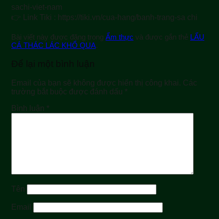
sachi-viet-nam
👉 Link Tiki : https://tiki.vn/cua-hang/banh-trang-sa chi
Bài viết này được đăng trong
Ẩm thực
và được gắn thẻ
LẨU
CÁ THÁC LÁC KHỔ QUA
.
Để lại một bình luận
Email của bạn sẽ không được hiển thị công khai.
Các
trường bắt buộc được đánh dấu
*
Bình luận
*
Tên
Email