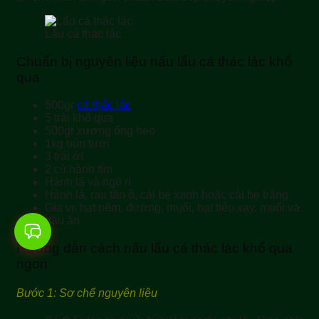
Lẩu cá thác lác
Chuẩn bị nguyên liệu nấu lẩu cá thác lác khổ
qua
500gr
cá thác lác
5 trái khổ qua
500gr xương ống heo
1kg bún tươi
3 trái ớt
2 củ hành tím
Hành lá và ngò rí
Hành lá, rau tần ô, cải bẹ xanh hoặc cải bẹ trắng
Gia vị: hạt nêm, đường, muối, hạt tiêu xay, muối và
dầu ăn
Hướng dẫn cách nấu lẩu cá thác lác khổ qua
ngon
Bước 1: Sơ chế nguyên liệu