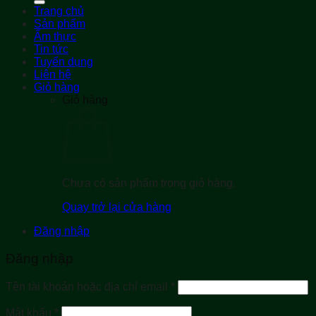
Trang chủ
Sản phẩm
Ẩm thực
Tin tức
Tuyển dụng
Liên hệ
Giỏ hàng
Giỏ hàng
Chưa có sản phẩm trong giỏ hàng.
Quay trở lại cửa hàng
Đăng nhập
Đăng nhập
Bắt
Tên tài khoản hoặc địa chỉ email
*
buộc
Bắt
Mật khẩu
*