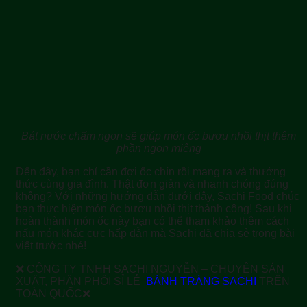
Bát nước chấm ngon sẽ giúp món ốc bươu nhồi thịt thêm
phần ngon miệng
Đến đây, bạn chỉ cần đợi ốc chín rồi mang ra và thưởng
thức cùng gia đình. Thật đơn giản và nhanh chóng đúng
không? Với những hướng dẫn dưới đây, Sachi Food chúc
bạn thực hiện món ốc bươu nhồi thịt thành công! Sau khi
hoàn thành món ốc này bạn có thể tham khảo thêm cách
nấu món khác cực hấp dẫn mà Sachi đã chia sẻ trong bài
viết trước nhé!
❌ CÔNG TY TNHH SACHI NGUYỄN – CHUYÊN SẢN
XUẤT, PHÂN PHỐI SỈ LẺ
BÁNH TRÁNG SACHI
TRÊN
TOÀN QUỐC❌