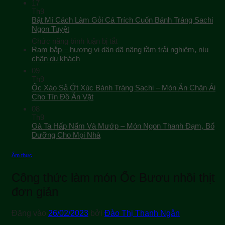
17
Th9
Bật Mí Cách Làm Gỏi Cá Trích Cuốn Bánh Tráng Sachi
Ngon Tuyệt
ở
Chức năng bình luận bị tắt
Bật
Ram bắp – hương vị dân dã nâng tầm trải nghiệm, níu
Mí
chân du khách
Cách
09
Làm
Th9
Gỏi
Ốc Xào Sả Ớt Xúc Bánh Tráng Sachi – Món Ăn Chân Ái
Cá
Cho Tín Đồ Ăn Vặt
Trích
08
Cuốn
Th9
Bánh
Gà Ta Hấp Nấm Và Mướp – Món Ngon Thanh Đạm, Bổ
Tráng
Sachi
Dưỡng Cho Mọi Nhà
Ngon
Tuyệt
Ẩm thực
Công thức làm món Ốc Bươu nhồi thịt
đơn giản
Đăng vào
26/02/2023
bởi
Đào Thị Thanh Ngân