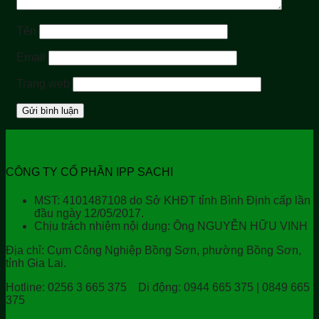
Tên
Email
Trang web
CÔNG TY CỔ PHẦN IPP SACHI
MST: 4101487108 do Sở KHĐT tỉnh Bình Định cấp lần
đầu ngày 12/05/2017.
Chịu trách nhiệm nội dung: Ông NGUYỄN HỮU VINH
Địa chỉ:
Cụm Công Nghiệp Bồng Sơn, phường Bồng Sơn,
tỉnh Gia Lai.
Hotline:
0256 3 665 375
Di động:
0944 665 375 | 0849 665
375