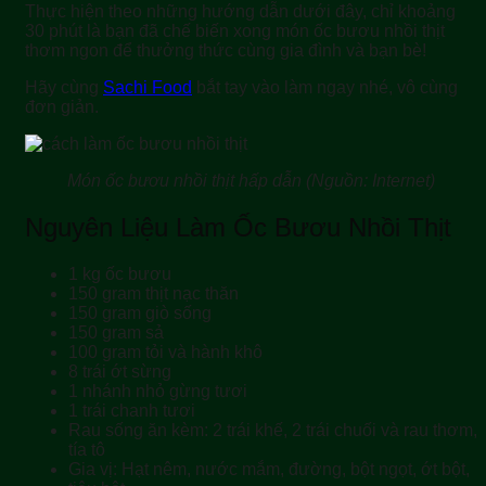
Thực hiện theo những hướng dẫn dưới đây, chỉ khoảng
30 phút là bạn đã chế biến xong món ốc bươu nhồi thịt
thơm ngon để thưởng thức cùng gia đình và bạn bè!
Hãy cùng
Sachi Food
bắt tay vào làm ngay nhé, vô cùng
đơn giản.
Món ốc bươu nhồi thịt hấp dẫn (Nguồn: Internet)
Nguyên Liệu Làm Ốc Bươu Nhồi Thịt
1 kg ốc bươu
150 gram thịt nạc thăn
150 gram giò sống
150 gram sả
100 gram tỏi và hành khô
8 trái ớt sừng
1 nhánh nhỏ gừng tươi
1 trái chanh tươi
Rau sống ăn kèm: 2 trái khế, 2 trái chuối và rau thơm,
tía tô
Gia vị: Hạt nêm, nước mắm, đường, bột ngọt, ớt bột,