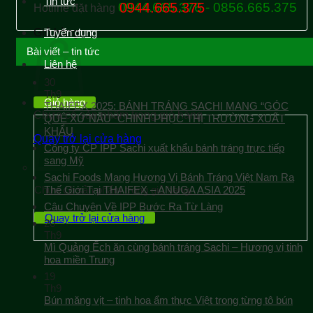
Tin tức
0944.665.376 - 0856.665.375
0944.665.375
Hotline đặt hàng
Giỏ hàng
Tuyển dụng
Bài viết – tin tức
Liên hệ
30
Th9
Giỏ hàng
THAIFEX 2025: BÁNH TRÁNG SACHI MANG “GÓC
Chưa có sản phẩm trong giỏ hàng.
QUÊ XỨ NẪU” CHINH PHỤC THỊ TRƯỜNG XUẤT
KHẨU
Quay trở lại cửa hàng
Công ty CP IPP Sachi xuất khẩu bánh tráng trực tiếp
sang Mỹ
Sachi Foods Mang Hương Vị Bánh Tráng Việt Nam Ra
Chưa có sản phẩm trong giỏ hàng.
Thế Giới Tại THAIFEX – ANUGA ASIA 2025
Câu Chuyện Về IPP Bước Ra Từ Làng
Quay trở lại cửa hàng
20
Th9
Mì Quảng Ếch ăn cùng bánh tráng Sachi – Hương vị tinh
hoa miền Trung
19
Th9
Bún măng vịt – tinh hoa ẩm thực Việt trong từng tô bún