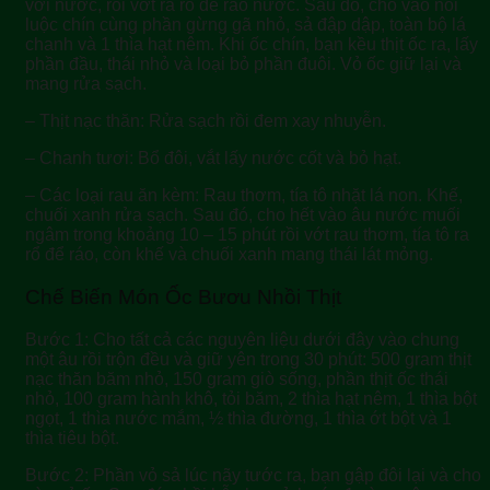
với nước, rồi vớt ra rổ để ráo nước. Sau đó, cho vào nồi
luộc chín cùng phần gừng gã nhỏ, sả đập dập, toàn bộ lá
chanh và 1 thìa hạt nêm. Khi ốc chín, bạn kều thịt ốc ra, lấy
phần đầu, thái nhỏ và loại bỏ phần đuôi. Vỏ ốc giữ lại và
mang rửa sạch.
– Thịt nạc thăn: Rửa sạch rồi đem xay nhuyễn.
– Chanh tươi: Bổ đôi, vắt lấy nước cốt và bỏ hạt.
– Các loại rau ăn kèm: Rau thơm, tía tô nhặt lá non. Khế,
chuối xanh rửa sạch. Sau đó, cho hết vào âu nước muối
ngâm trong khoảng 10 – 15 phút rồi vớt rau thơm, tía tô ra
rổ để ráo, còn khế và chuối xanh mang thái lát mỏng.
Chế Biến Món Ốc Bươu Nhồi Thịt
Bước 1: Cho tất cả các nguyên liệu dưới đây vào chung
một âu rồi trộn đều và giữ yên trong 30 phút: 500 gram thịt
nạc thăn băm nhỏ, 150 gram giò sống, phần thịt ốc thái
nhỏ, 100 gram hành khô, tỏi băm, 2 thìa hạt nêm, 1 thìa bột
ngọt, 1 thìa nước mắm, ½ thìa đường, 1 thìa ớt bột và 1
thìa tiêu bột.
Bước 2: Phần vỏ sả lúc nãy tước ra, bạn gập đôi lại và cho