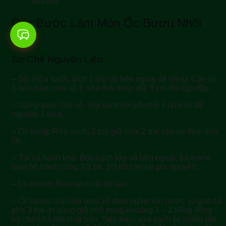
tiêu bột
Các Bước Làm Món Ốc Bươu Nhồi
Thịt
Sơ Chế Nguyên Liệu
– Sả: Rửa sạch, tách 2 lớp vỏ bên ngoài để riêng. Còn lại
1 nửa băm nhỏ và 1 nửa thái khúc dài 3 cm rồi đập dập.
– Gừng tươi: Gọt vỏ, rửa sạch rồi giã nhỏ 1 nửa và để
nguyên 1 nửa.
– Ớt sừng: Rửa sạch, 3 trái giã nhỏ, 2 trái còn lại đem thái
lát.
– Tỏi và hành khô: Bóc sạch lớp vỏ bên ngoài, băm nhỏ
toàn bộ hành cùng 2/3 tỏi. 1/3 tỏi còn lại giữ nguyên.
– Lá chanh: Rửa sạch rồi để ráo.
– Ốc bươu: Sau khi mua về đem ngâm với nước vo gạo có
pha 3 trái ớt sừng giã nhỏ trong khoảng 1 – 2 tiếng đồng
hồ cho nhả hết chất bẩn. Tiếp theo, rửa sạch ốc nhiều lần