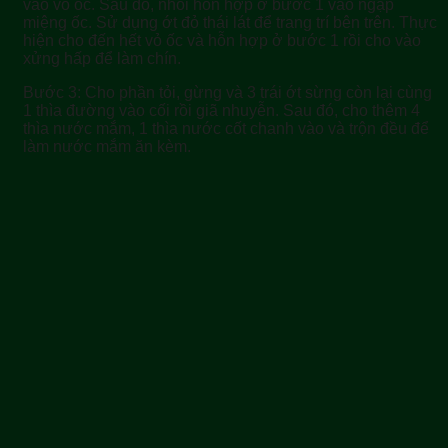
vào vỏ ốc. Sau đó, nhồi hỗn hợp ở bước 1 vào ngập
miệng ốc. Sử dụng ớt đỏ thái lát để trang trí bên trên. Thực
hiện cho đến hết vỏ ốc và hỗn hợp ở bước 1 rồi cho vào
xửng hấp để làm chín.
Bước 3: Cho phần tỏi, gừng và 3 trái ớt sừng còn lại cùng
1 thìa đường vào cối rồi giã nhuyễn. Sau đó, cho thêm 4
thìa nước mắm, 1 thìa nước cốt chanh vào và trộn đều để
làm nước mắm ăn kèm.