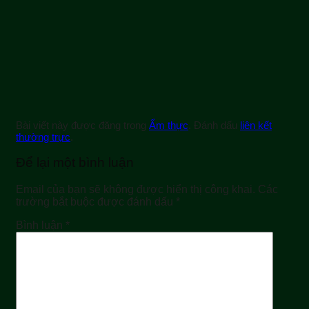
Bài viết này được đăng trong
Ẩm thực
. Đánh dấu
liên kết
thường trực
.
Để lại một bình luận
Email của bạn sẽ không được hiển thị công khai.
Các
trường bắt buộc được đánh dấu
*
Bình luận
*