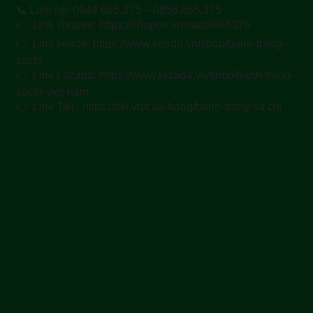
📞 Liên hệ: 0944.665.375 – 0856.665.375
👉 Link shopee: https://shopee.vn/sachi665375
👉 Link sendo: https://www.sendo.vn/shop/banh-trang-
sachi
👉 Link Lazada: https://www.lazada.vn/shop/banh-trang-
sachi-viet-nam
👉 Link Tiki : https://tiki.vn/cua-hang/banh-trang-sa chi