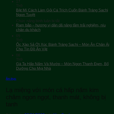
17
Th9
Bật Mí Cách Làm Gỏi Cá Trích Cuốn Bánh Tráng Sachi
Ngon Tuyệt
ở
Chức năng bình luận bị tắt
Bật
Ram bắp – hương vị dân dã nâng tầm trải nghiệm, níu
Mí
chân du khách
Cách
09
Làm
Th9
Gỏi
Ốc Xào Sả Ớt Xúc Bánh Tráng Sachi – Món Ăn Chân Ái
Cá
Cho Tín Đồ Ăn Vặt
Trích
08
Cuốn
Th9
Bánh
Gà Ta Hấp Nấm Và Mướp – Món Ngon Thanh Đạm, Bổ
Tráng
Sachi
Dưỡng Cho Mọi Nhà
Ngon
Tuyệt
Ẩm thực
Lạ miệng với món cá hấp nấm kim
châm ngon ngọt, thanh mát, không bị
tanh