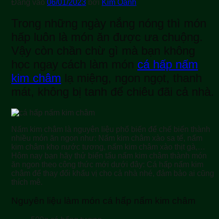
Đăng vào
06/01/2023
bởi
Kim Oanh
Trong những ngày nắng nóng thì món
hấp luôn là món ăn được ưa chuộng.
Vậy còn chần chừ gì mà bạn không
học ngay cách làm món
cá hấp nấm
kim châm
lạ miệng, ngon ngọt, thanh
mát, không bị tanh để chiêu đãi cả nhà.
Nấm kim châm là nguyên liệu phổ biến để chế biến thành
nhiều món ăn ngon như: Nấm kim châm xào sa tế, nấm
kim châm kho nước tương, nấm kim châm xào thịt gà,…
Hôm nay bạn hãy thử biến tấu nấm kim châm thành món
ăn ngon theo công thức mới dưới đây: Cá hấp nấm kim
châm để thay đổi khẩu vị cho cả nhà nhé, đảm bảo ai cũng
thích mê.
Nguyên liệu làm món cá hấp nấm kim châm