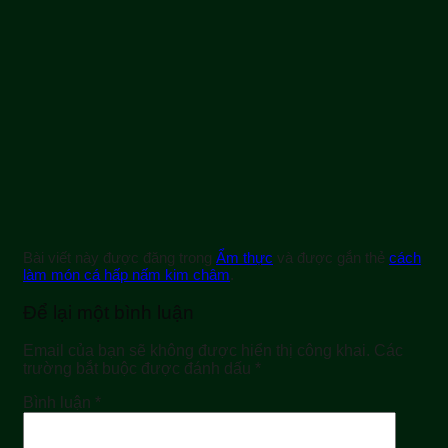
Bài viết này được đăng trong
Ẩm thực
và được gắn thẻ
cách
làm món cá hấp nấm kim châm
.
Để lại một bình luận
Email của bạn sẽ không được hiển thị công khai.
Các
trường bắt buộc được đánh dấu
*
Bình luận
*