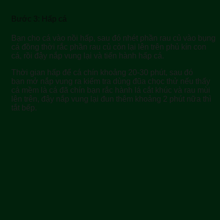
Bước 3: Hấp cá
Bạn cho cá vào nồi hấp, sau đó nhét phần rau củ vào bụng
cá đồng thời rắc phần rau củ còn lại lên trên phủ kín con
cá, rồi đậy nắp vung lại và tiến hành hấp cá.
Thời gian hấp để cá chín khoảng 20-30 phút, sau đó
bạn mở nắp vung ra kiểm tra dùng đũa chọc thử nếu thấy
cá mềm là cá đã chín bạn rắc hành lá cắt khúc và rau mùi
lên trên, đậy nắp vung lại đun thêm khoảng 2 phút nữa thì
tắt bếp.