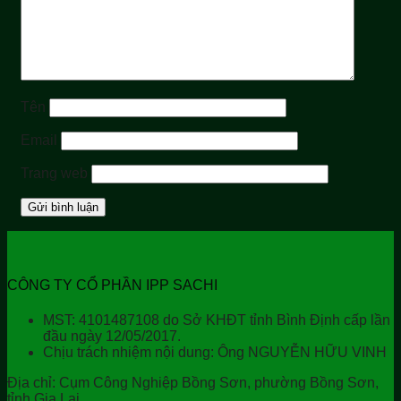
Tên
Email
Trang web
CÔNG TY CỔ PHẦN IPP SACHI
MST: 4101487108 do Sở KHĐT tỉnh Bình Định cấp lần
đầu ngày 12/05/2017.
Chịu trách nhiệm nội dung: Ông NGUYỄN HỮU VINH
Địa chỉ:
Cụm Công Nghiệp Bồng Sơn, phường Bồng Sơn,
tỉnh Gia Lai.