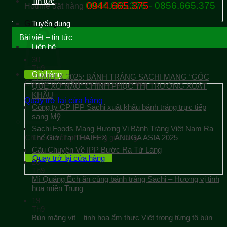
Tin tức
0944.665.376 - 0856.665.375
0944.665.375
Hotline đặt hàng
Giỏ hàng
Tuyển dụng
Bài viết – tin tức
Liên hệ
30
Th9
Giỏ hàng
THAIFEX 2025: BÁNH TRÁNG SACHI MANG “GÓC
Chưa có sản phẩm trong giỏ hàng.
QUÊ XỨ NẪU” CHINH PHỤC THỊ TRƯỜNG XUẤT
KHẨU
Quay trở lại cửa hàng
Công ty CP IPP Sachi xuất khẩu bánh tráng trực tiếp
sang Mỹ
Sachi Foods Mang Hương Vị Bánh Tráng Việt Nam Ra
Chưa có sản phẩm trong giỏ hàng.
Thế Giới Tại THAIFEX – ANUGA ASIA 2025
Câu Chuyện Về IPP Bước Ra Từ Làng
Quay trở lại cửa hàng
20
Th9
Mì Quảng Ếch ăn cùng bánh tráng Sachi – Hương vị tinh
hoa miền Trung
19
Th9
Bún măng vịt – tinh hoa ẩm thực Việt trong từng tô bún