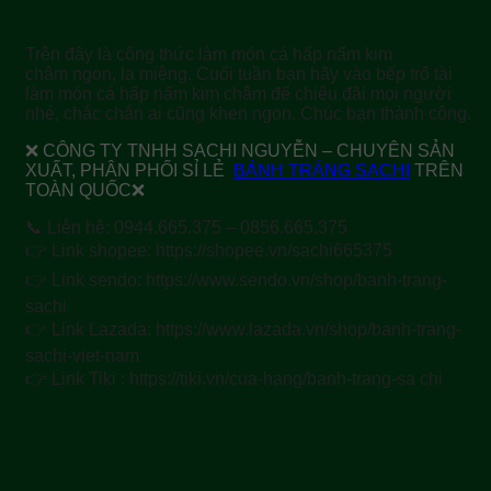
Trên đây là công thức làm món cá hấp nấm kim
châm ngon, lạ miệng. Cuối tuần bạn hãy vào bếp trổ tài
làm món cá hấp nấm kim châm để chiêu đãi mọi người
nhé, chắc chắn ai cũng khen ngon. Chúc bạn thành công.
❌ CÔNG TY TNHH SACHI NGUYỄN – CHUYÊN SẢN
XUẤT, PHÂN PHỐI SỈ LẺ
BÁNH TRÁNG SACHI
TRÊN
TOÀN QUỐC❌
📞 Liên hệ: 0944.665.375 – 0856.665.375
👉 Link shopee: https://shopee.vn/sachi665375
👉 Link sendo: https://www.sendo.vn/shop/banh-trang-
sachi
👉 Link Lazada: https://www.lazada.vn/shop/banh-trang-
sachi-viet-nam
👉 Link Tiki : https://tiki.vn/cua-hang/banh-trang-sa chi