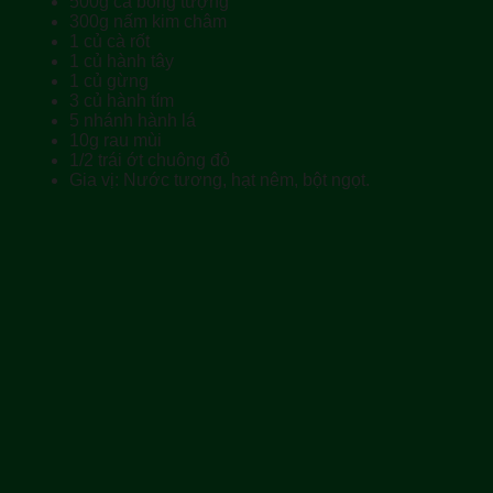
500g cá bống tượng
300g nấm kim châm
1 củ cà rốt
1 củ hành tây
1 củ gừng
3 củ hành tím
5 nhánh hành lá
10g rau mùi
1/2 trái ớt chuông đỏ
Gia vị: Nước tương, hạt nêm, bột ngọt.