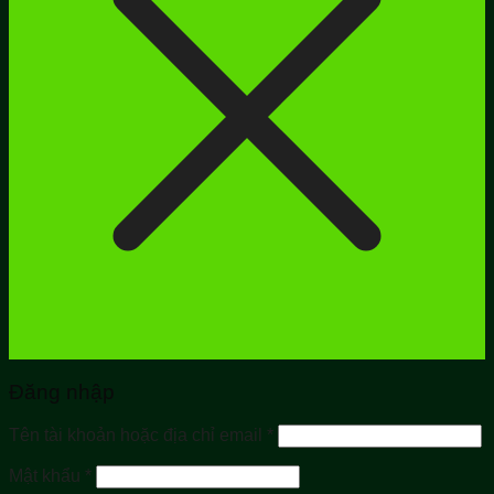
Đăng nhập
Bắt
Tên tài khoản hoặc địa chỉ email
*
buộc
Bắt
Mật khẩu
*
buộc