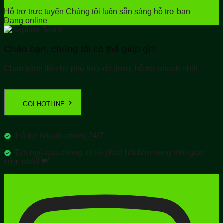
Hỗ trợ trực tuyến
Chúng tôi luôn sẵn sàng hỗ trợ bạn
Đang online
Chào bạn, chúng tôi có thể giúp gì?
Chọn kênh liên hệ phù hợp để được hỗ trợ nhanh nhất
GỌI HOTLINE
Hỗ trợ nhanh chóng 24/7
Đội ngũ của chúng tôi sẽ phản hồi bạn trong thời gian
sớm nhất! 👋