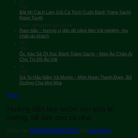
17
Th9
Bật Mí Cách Làm Gỏi Cá Trích Cuốn Bánh Tráng Sachi
Ngon Tuyệt
ở
Chức năng bình luận bị tắt
Bật
Ram bắp – hương vị dân dã nâng tầm trải nghiệm, níu
Mí
chân du khách
Cách
09
Làm
Th9
Gỏi
Ốc Xào Sả Ớt Xúc Bánh Tráng Sachi – Món Ăn Chân Ái
Cá
Cho Tín Đồ Ăn Vặt
Trích
08
Cuốn
Th9
Bánh
Gà Ta Hấp Nấm Và Mướp – Món Ngon Thanh Đạm, Bổ
Tráng
Sachi
Dưỡng Cho Mọi Nhà
Ngon
Tuyệt
Ẩm thực
Hướng dẫn làm sườn rim sữa lạ
miệng, dễ làm cho cả nhà
Đăng vào
28/02/2023
28/02/2023
bởi
Kim Oanh