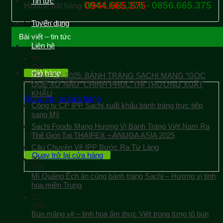
Tin tức
0944.665.376 - 0856.665.375
0944.665.375
Hotline đặt hàng
Giỏ hàng
Tuyển dụng
Bài viết – tin tức
Liên hệ
30
Th9
Giỏ hàng
THAIFEX 2025: BÁNH TRÁNG SACHI MANG “GÓC
Chưa có sản phẩm trong giỏ hàng.
QUÊ XỨ NẪU” CHINH PHỤC THỊ TRƯỜNG XUẤT
KHẨU
Quay trở lại cửa hàng
Công ty CP IPP Sachi xuất khẩu bánh tráng trực tiếp
sang Mỹ
Sachi Foods Mang Hương Vị Bánh Tráng Việt Nam Ra
Chưa có sản phẩm trong giỏ hàng.
Thế Giới Tại THAIFEX – ANUGA ASIA 2025
Câu Chuyện Về IPP Bước Ra Từ Làng
Quay trở lại cửa hàng
20
Th9
Mì Quảng Ếch ăn cùng bánh tráng Sachi – Hương vị tinh
hoa miền Trung
19
Th9
Bún măng vịt – tinh hoa ẩm thực Việt trong từng tô bún