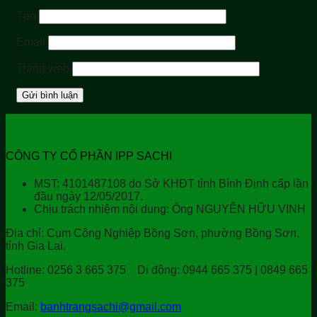
Tên
Email
Trang web
CÔNG TY CỔ PHẦN IPP SACHI
MST: 4101487108 do Sở KHĐT tỉnh Bình Định cấp lần
đầu ngày 12/05/2017.
Chịu trách nhiệm nội dung: Ông NGUYỄN HỮU VINH
Địa chỉ:
Cụm Công Nghiệp Bồng Sơn, phường Bồng Sơn,
tỉnh Gia Lai.
Hotline:
0256 3 665 375
Di động:
0944 665 375 | 0849 665
375
Email:
banhtrangsachi@gmail.com