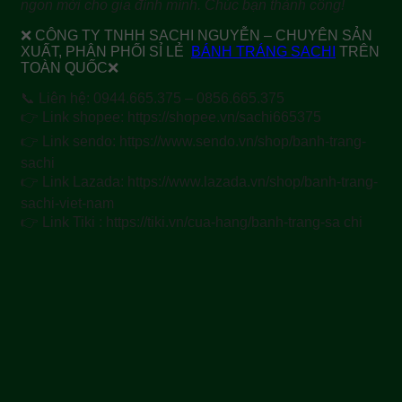
ngon mới cho gia đình mình. Chúc bạn thành công!
❌ CÔNG TY TNHH SACHI NGUYỄN – CHUYÊN SẢN
XUẤT, PHÂN PHỐI SỈ LẺ
BÁNH TRÁNG SACHI
TRÊN
TOÀN QUỐC❌
📞 Liên hệ: 0944.665.375 – 0856.665.375
👉 Link shopee: https://shopee.vn/sachi665375
👉 Link sendo: https://www.sendo.vn/shop/banh-trang-
sachi
👉 Link Lazada: https://www.lazada.vn/shop/banh-trang-
sachi-viet-nam
👉 Link Tiki : https://tiki.vn/cua-hang/banh-trang-sa chi