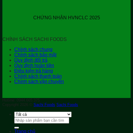
CHỨNG NHẬN HVNCLC 2025
CHÍNH SÁCH SACHI FOODS
Chính sách chung
Chính sách bảo mật
Quy định đổi trả
Quy định hoàn tiền
Điều kiện trả hàng
Chính sách thanh toán
Chính sách vận chuyển
Hotline: 0944.665.375
Copyright 2026 ©
Sachi Foods
Sachi Foods
Tìm
kiếm:
Trang chủ