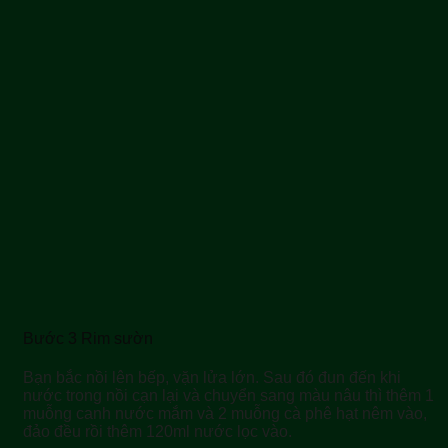
Bước 3 Rim sườn
Bạn bắc nồi lên bếp, vặn lửa lớn. Sau đó đun đến khi
nước trong nồi cạn lại và chuyển sang màu nâu thì thêm 1
muỗng canh nước mắm và 2 muỗng cà phê hạt nêm vào,
đảo đều rồi thêm 120ml nước lọc vào.