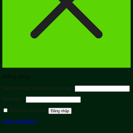
Đăng nhập
Bắt
Tên tài khoản hoặc địa chỉ email
*
buộc
Bắt
Mật khẩu
*
buộc
Ghi nhớ mật khẩu
Đăng nhập
Quên mật khẩu?