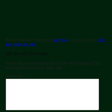
Bài viết này được đăng trong
Ẩm thực
và được gắn thẻ
cách
làm sườn rim sữa
.
Để lại một bình luận
Email của bạn sẽ không được hiển thị công khai.
Các
trường bắt buộc được đánh dấu
*
Bình luận
*