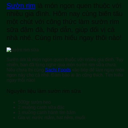
Sườn rim
là món ngon quen thuộc với
nhiều gia đình. Hôm nay cùng biến tấu
một chút với công thức làm sườn rim
sữa đậm đà, hấp dẫn, giúp đổi vị cả
nhà nhé. Cùng tìm hiểu ngay thôi nào!
Sườn rim là món ngon quen thuộc với nhiều gia đình. Tuy
nhiên, bạn đã từng nghe qua món sườn rim sữa chưa.
Nếu chưa thì cùng
Sachi Foods
vào bếp để làm ngay món
ngon này cho cả nhé. Đảm bảo ai ăn cũng thích. Tìm hiểu
ngay thôi nào!
Nguyên liệu làm sườn rim sữa
500gr sườn heo
2 muỗng canh sữa đặc
1 muỗng canh hành tím băm
Gia vị: nước mắm, hạt nêm, muối