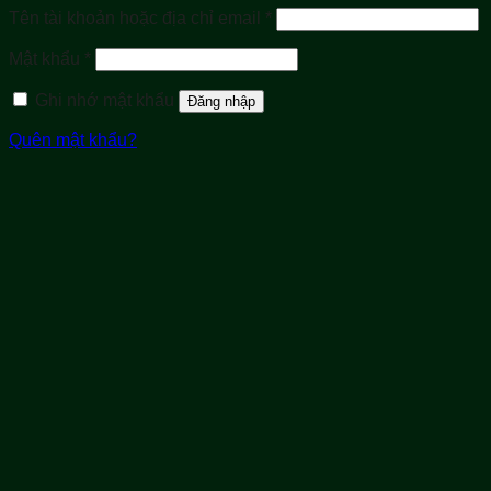
Bắt
Tên tài khoản hoặc địa chỉ email
*
buộc
Bắt
Mật khẩu
*
buộc
Ghi nhớ mật khẩu
Đăng nhập
Quên mật khẩu?