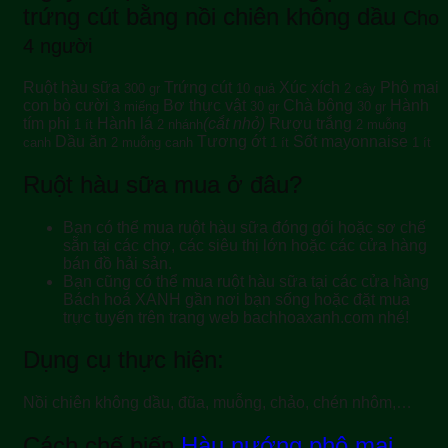
trứng cút bằng nồi chiên không dầu
Cho
4 người
Ruột hàu sữa
Trứng cút
Xúc xích
Phô mai
300 gr
10 quả
2 cây
con bò cười
Bơ thực vật
Chà bông
Hành
3 miếng
30 gr
30 gr
tím phi
Hành lá
(cắt nhỏ)
Rượu trắng
1 ít
2 nhánh
2 muỗng
Dầu ăn
Tương ớt
Sốt mayonnaise
canh
2 muỗng canh
1 ít
1 ít
Ruột hàu sữa mua ở đâu?
Bạn có thể mua ruột hàu sữa đóng gói hoặc sơ chế
sẵn tại các chợ, các siêu thị lớn hoặc các cửa hàng
bán đồ hải sản.
Bạn cũng có thể mua ruột hàu sữa tại các cửa hàng
Bách hoá XANH gần nơi bạn sống hoặc đặt mua
trực tuyến trên trang web bachhoaxanh.com nhé!
Dụng cụ thực hiện:
Nồi chiên không dầu, đũa, muỗng, chảo, chén nhôm,…
Cách chế biến
Hàu nướng phô mai