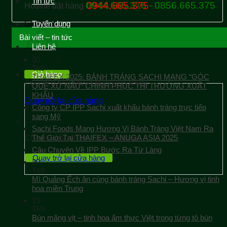
Tin tức
0944.665.376 - 0856.665.375
0944.665.375
Hotline đặt hàng
Giỏ hàng
Tuyển dụng
Bài viết – tin tức
Liên hệ
30
Th9
Giỏ hàng
THAIFEX 2025: BÁNH TRÁNG SACHI MANG “GÓC
Chưa có sản phẩm trong giỏ hàng.
QUÊ XỨ NẪU” CHINH PHỤC THỊ TRƯỜNG XUẤT
KHẨU
Quay trở lại cửa hàng
Công ty CP IPP Sachi xuất khẩu bánh tráng trực tiếp
sang Mỹ
Sachi Foods Mang Hương Vị Bánh Tráng Việt Nam Ra
Chưa có sản phẩm trong giỏ hàng.
Thế Giới Tại THAIFEX – ANUGA ASIA 2025
Câu Chuyện Về IPP Bước Ra Từ Làng
Quay trở lại cửa hàng
20
Th9
Mì Quảng Ếch ăn cùng bánh tráng Sachi – Hương vị tinh
hoa miền Trung
19
Th9
Bún măng vịt – tinh hoa ẩm thực Việt trong từng tô bún