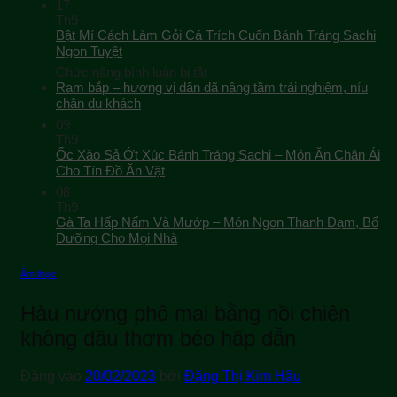
17
Th9
Bật Mí Cách Làm Gỏi Cá Trích Cuốn Bánh Tráng Sachi
Ngon Tuyệt
ở
Chức năng bình luận bị tắt
Bật
Ram bắp – hương vị dân dã nâng tầm trải nghiệm, níu
Mí
chân du khách
Cách
09
Làm
Th9
Gỏi
Ốc Xào Sả Ớt Xúc Bánh Tráng Sachi – Món Ăn Chân Ái
Cá
Cho Tín Đồ Ăn Vặt
Trích
08
Cuốn
Th9
Bánh
Gà Ta Hấp Nấm Và Mướp – Món Ngon Thanh Đạm, Bổ
Tráng
Sachi
Dưỡng Cho Mọi Nhà
Ngon
Tuyệt
Ẩm thực
Hàu nướng phô mai bằng nồi chiên
không dầu thơm béo hấp dẫn
Đăng vào
20/02/2023
bởi
Đặng Thị Kim Hậu