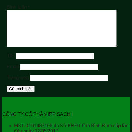
Bình luận
*
Tên
Email
Trang web
CÔNG TY CỔ PHẦN IPP SACHI
MST: 4101487108 do Sở KHĐT tỉnh Bình Định cấp lần
đầu ngày 12/05/2017.