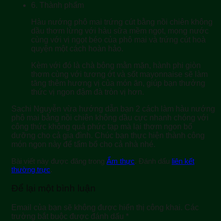
6.
Thành phẩm
Hàu nướng phô mai trứng cút bằng nồi chiên không
dầu thơm lừng với hàu sữa mềm ngọt, mọng nước
cùng với vị ngọt béo của phô mai và trứng cút hoà
quyện một cách hoàn hảo.
Kèm với đó là chà bông mằn mặn, hành phi giòn
thơm cùng với tương ớt và sốt mayonnaise sẽ làm
tăng thêm hương vị của món ăn, giúp bạn thưởng
thức vị ngon đậm đà tròn vị hơn.
Sachi Nguyễn vừa hướng dẫn bạn 2 cách làm hàu nướng
phô mai bằng nồi chiên không dầu cực nhanh chóng với
công thức không quá phức tạp mà lại thơm ngon bổ
dưỡng cho cả gia đình. Chúc bạn thực hiện thành công
món ngon này để tẩm bổ cho cả nhà nhé.
Bài viết này được đăng trong
Ẩm thực
. Đánh dấu
liên kết
thường trực
.
Để lại một bình luận
Email của bạn sẽ không được hiển thị công khai.
Các
trường bắt buộc được đánh dấu
*