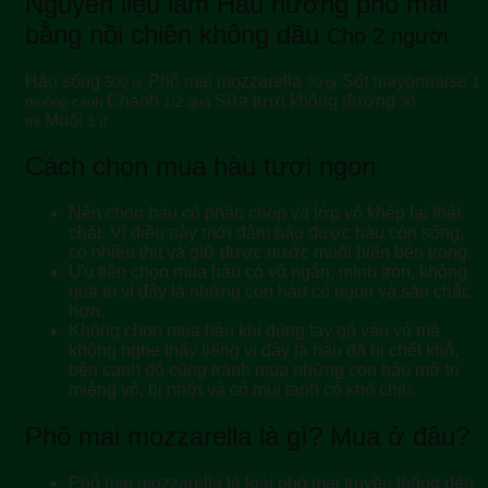
Nguyên liệu làm Hàu nướng phô mai
bằng nồi chiên không dầu
Cho 2 người
Hàu sống
Phô mai mozzarella
Sốt mayonnaise
500 gr
30 gr
1
Chanh
Sữa tươi không đường
muỗng canh
1/2 quả
30
Muối
ml
1 ít
Cách chọn mua hàu tươi ngon
Nên chọn hàu có phần chóp và lớp vỏ khép lại thật
chặt. Vì điều này mới đảm bảo được hàu còn sống,
có nhiều thịt và giữ được nước muối biển bên trong.
Ưu tiên chọn mua hàu có vỏ ngắn, mình tròn, không
quá to vì đây là những con hàu có ngon và săn chắc
hơn.
Không chọn mua hàu khi dùng tay gõ vào vỏ mà
không nghe thấy tiếng vì đây là hàu đã bị chết khô,
bên cạnh đó cũng tránh mua những con hàu mở to
miệng vỏ, bị nhớt và có mùi tanh có khó chịu.
Phô mai mozzarella là gì? Mua ở đâu?
Phô mai mozzarella là loại phô mai truyền thống đến