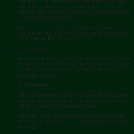
vào chén 2 cái ruột hàu đã sơ chế, tiếp đó bạn cho
vào chén 1 lát xúc xích, 1/3 miếng phô mai con bò
cười rồi đập vào chén 2 quả trứng cút là hoàn thành
1 chén hàu trứng phô mai.
Bạn làm các chén hàu trứng phô mai tiếp theo với
các nguyên liệu như trên theo đúng tỉ lệ đến khi hêt
phần nguyên liệu đã chuẩn bị nhé.
4.
Nướng hàu
Bạn cho hết phần chén hàu trứng phô mai đã chuẩn
bị vào nồi chiên không dầu, nướng ở 180 độ C trong
10 phút đến khi bề mặt trứng chín và phô mai tan
chảy đều ra là được.
5.
Hoàn thành
Lấy các chén hàu nướng trứng phô mai trứng cút ra
khỏi nồi chiên không dầu, bạn rưới lên 1 ít mỡ hành,
rắc lên 1 ít chà bông và hành tím phi.
Tiếp theo bạn cho tương ớt và sốt mayonnaise lên
trên cùng là đã có thể sẵn sàng mời cả nhà thưởng
thức rồi.