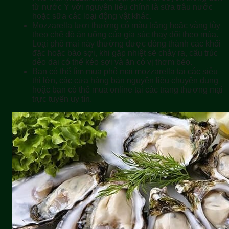
từ nước Ý với nguyên liệu chính là sữa trâu nước
hoặc sữa các loại động vật khác.
Mozzarella tươi thường có màu trắng hoặc vàng tùy
theo chế độ ăn uống của gia súc thay đổi theo mùa.
Loại phô mai này thường được đóng thành các khối
đặc hoặc bào sợi, khi gặp nhiệt sẽ chảy ra, cấu trúc
dẻo dai có thể kéo sợi và ăn có vị thơm béo.
Bạn có thể tìm mua phô mai mozzarella tại các siêu
thị lớn, các cửa hàng bán nguyên liệu chuyên dụng
hoặc bạn có thể mua online tại các trang thương mại
trực tuyến uy tín.