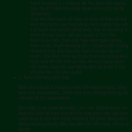
sạch khoảng 2 – 3 tiếng để lớp bùn bên ngoài
hàu được mềm và công đoạn rửa sạch sẽ dễ
dàng hơn.
Sau khi làm sạch vỏ hàu và tách vỏ bạn có thể
khử mùi tanh của hàu bằng cách ngâm hàu với
1 ít muối hạt và bột năng hoặc bột mì khoảng 5
phút rồi rửa sạch, để ráo nước.
1:
Sơ chế
hàuTrước tiên, bạn cho hàu vào ngâm trong
thau nước muối khoảng 20 – 30 phút để chúng
nhả bớt bùn đất.Sau đó, bạn rửa hàu lại với
nước. Để đảm bảo sạch sẽ, bạn nên dùng bàn
chải chà lên bề mặt vỏ hàu rồi rửa ngay dưới
vòi nước.Sau đó, bạn dùng dao tách bỏ 1 lớp
vỏ của hàu rồi cho ra dĩa.
2.
Nấu hỗn hợp phô mai
Bạn cho vào tô 1 muỗng canh sốt mayonnaise, 30gr
phô mai mozzarella, 30ml sữa tươi không đường và
vắt vào tô 1/2 quả chanh.
Bạn bắc 1 cái chảo lên bếp, cho vào 300ml nước rồi
đun sôi, tiếp đó bạn cho tô hỗn hợp phô mai vào đun
cách thuỷ ở lửa lớn trong khoảng 10 phút, đồng thời
dùng muỗng khuấy đều tay đến khi hỗn hợp sệt lại là
được.