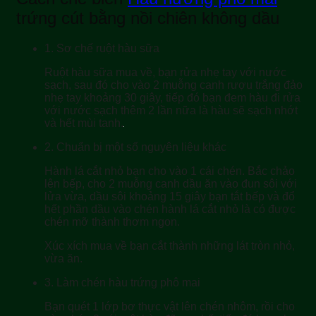
trứng cút bằng nồi chiên không dầu
1.
Sơ chế ruột hàu sữa
Ruột hàu sữa mua về, bạn rửa nhẹ tay với nước
sạch, sau đó cho vào 2 muỗng canh rượu trắng đảo
nhẹ tay khoảng 30 giây, tiếp đó bạn đem hàu đi rửa
với nước sạch thêm 2 lần nữa là hàu sẽ sạch nhớt
và hết mùi tanh.
2.
Chuẩn bị một số nguyên liệu khác
Hành lá cắt nhỏ bạn cho vào 1 cái chén. Bắc chảo
lên bếp, cho 2 muỗng canh dầu ăn vào đun sôi với
lửa vừa, dầu sôi khoảng 15 giây bạn tắt bếp và đổ
hết phần dầu vào chén hành lá cắt nhỏ là có được
chén mỡ thành thơm ngon.
Xúc xích mua về bạn cắt thành những lát tròn nhỏ,
vừa ăn.
3.
Làm chén hàu trứng phô mai
Bạn quét 1 lớp bơ thực vật lên chén nhôm, rồi cho