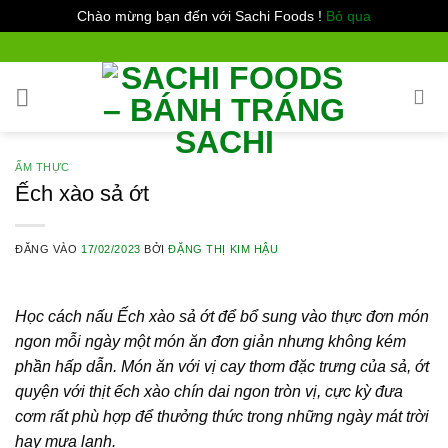
Chào mừng bạn đến với Sachi Foods !
Bỏ qua
Bỏ
qua
nội
dung
ẨM THỰC
Ếch xào sả ớt
ĐĂNG VÀO
17/02/2023
BỞI
ĐẶNG THỊ KIM HẬU
Học
cách nấu Ếch xào sả ớt
để bổ sung vào thực đơn món
ngon mỗi ngày một món ăn đơn giản nhưng không kém
phần hấp dẫn. Món ăn với vị cay thơm đặc trưng của sả, ớt
quyện với thịt ếch xào chín dai ngon tròn vị, cực kỳ đưa
cơm rất phù hợp để thưởng thức trong những ngày mát trời
hay mưa lạnh.