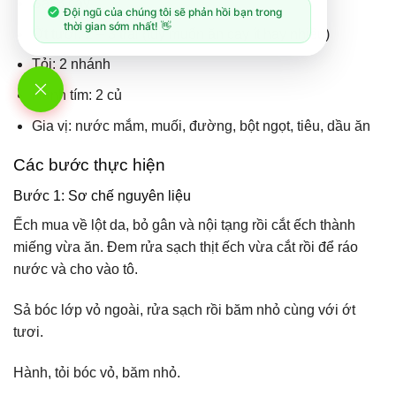
Sả: 3 cây
Đội ngũ của chúng tôi sẽ phản hồi bạn trong
thời gian sớm nhất! 👋
Ớt tươi: 2 – 3 trái (tùy muốn ăn cay ít hay nhiều)
Tỏi: 2 nhánh
Hành tím: 2 củ
Gia vị: nước mắm, muối, đường, bột ngọt, tiêu, dầu ăn
Các bước thực hiện
Bước 1: Sơ chế nguyên liệu
Ếch mua về lột da, bỏ gân và nội tạng rồi cắt ếch thành
miếng vừa ăn. Đem rửa sạch thịt ếch vừa cắt rồi để ráo
nước và cho vào tô.
Sả bóc lớp vỏ ngoài, rửa sạch rồi băm nhỏ cùng với ớt
tươi.
Hành, tỏi bóc vỏ, băm nhỏ.