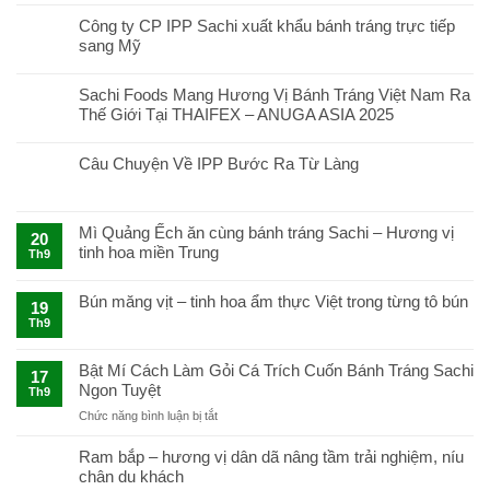
Công ty CP IPP Sachi xuất khẩu bánh tráng trực tiếp
sang Mỹ
Sachi Foods Mang Hương Vị Bánh Tráng Việt Nam Ra
Thế Giới Tại THAIFEX – ANUGA ASIA 2025
Câu Chuyện Về IPP Bước Ra Từ Làng
Mì Quảng Ếch ăn cùng bánh tráng Sachi – Hương vị
20
tinh hoa miền Trung
Th9
Bún măng vịt – tinh hoa ẩm thực Việt trong từng tô bún
19
Th9
Bật Mí Cách Làm Gỏi Cá Trích Cuốn Bánh Tráng Sachi
17
Ngon Tuyệt
Th9
ở
Chức năng bình luận bị tắt
Bật
Mí
Ram bắp – hương vị dân dã nâng tầm trải nghiệm, níu
Cách
chân du khách
Làm