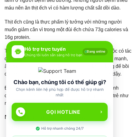
lành ở người bệnh tiểu đường. Những người bệnh thiếu
máu nên ăn thịt ếch vì có hàm lượng chất sắt dồi dào.
Thịt ếch cũng là thực phẩm lý tưởng với những người
muốn giảm cân vì trong một đùi ếch chứa 73g calories và
16g protein.
Hỗ trợ trực tuyến
Theo Đông y, thịt ếch có tính hàn, vị ngọt, không độc có tác
Đang online
Chúng tôi luôn sẵn sàng hỗ trợ bạn
dụng bồi bổ, lợi tiểu, thanh nhiệt, giúp cơ thể khoẻ mạnh,
ăn ngủ ngon. Bên cạnh đó, thịt ếch còn được dùng để bồi
dưỡng cho phụ nữ sau sinh nở và người mới ốm dậy.
Chào bạn, chúng tôi có thể giúp gì?
Đặc biệt, ăn thịt ếch giúp cải thiện tình trạng suy dinh
Chọn kênh liên hệ phù hợp để được hỗ trợ nhanh
nhất
dưỡng ở trẻ em. Hỗ trợ điều trị các chứng bệnh ở trẻ như
ra mồ hôi trộm, biếng ăn, ho, sốt,…
GỌI HOTLINE
Nguyên liệu nấu
ếch xào sả ớt
Thịt ếch: 500g
Hỗ trợ nhanh chóng 24/7