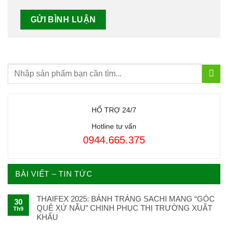
HỔ TRỢ 24/7
Hotline tư vấn
0944.665.375
BÀI VIẾT – TIN TỨC
THAIFEX 2025: BÁNH TRÁNG SACHI MANG “GÓC
30
QUÊ XỨ NẪU” CHINH PHỤC THỊ TRƯỜNG XUẤT
Th9
KHẨU