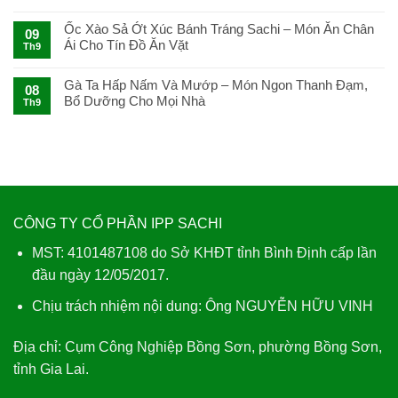
Gỏi
Cá
Ốc Xào Sả Ớt Xúc Bánh Tráng Sachi – Món Ăn Chân
09
Trích
Ái Cho Tín Đồ Ăn Vặt
Th9
Cuốn
Bánh
Tráng
Gà Ta Hấp Nấm Và Mướp – Món Ngon Thanh Đạm,
08
Sachi
Bổ Dưỡng Cho Mọi Nhà
Th9
Ngon
Tuyệt
CÔNG TY CỔ PHẦN IPP SACHI
MST: 4101487108 do Sở KHĐT tỉnh Bình Định cấp lần
đầu ngày 12/05/2017.
Chịu trách nhiệm nội dung: Ông NGUYỄN HỮU VINH
Địa chỉ:
Cụm Công Nghiệp Bồng Sơn, phường Bồng Sơn,
tỉnh Gia Lai.