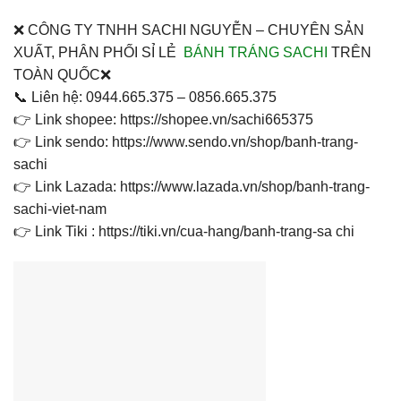
❌ CÔNG TY TNHH SACHI NGUYỄN – CHUYÊN SẢN
XUẤT, PHÂN PHỐI SỈ LẺ
BÁNH TRÁNG SACHI
TRÊN
TOÀN QUỐC❌
📞 Liên hệ: 0944.665.375 – 0856.665.375
👉 Link shopee: https://shopee.vn/sachi665375
👉 Link sendo: https://www.sendo.vn/shop/banh-trang-
sachi
👉 Link Lazada: https://www.lazada.vn/shop/banh-trang-
sachi-viet-nam
👉 Link Tiki : https://tiki.vn/cua-hang/banh-trang-sa chi