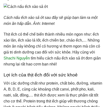
Cách nấu ếch xào sả ớt sau đây sẽ giúp bạn làm ra một
món ăn hấp dẫn. Ảnh: Internet
Thịt ếch
có thể chế biến thành nhiều món ngon như: ếch
xào lăn, ếch xào lá lốt, ếch chiên bơ, cháo ếch,… Những
món ăn này không chỉ có hương vị thơm ngon mà còn có
giá trị dinh dưỡng cao đối với sức khỏe. Hãy cùng với
Shachi Nguyễn
tìm hiểu cách nấu ếch xào sả ớt đơn giản
nhưng lại rất hao cơm bạn nhé!
Lợi ích của thịt ếch đối với sức khoẻ
Với các dưỡng chất như protein, chất béo, đường, vitamin
A, B, D, E, cùng các khoáng chất canxi, phốt pho, kali,
natri, sắt, đồng,… thịt ếch được xem là thực phẩm rất tốt
cho cơ thể. Protein trong thịt ếch giúp vết thương chóng