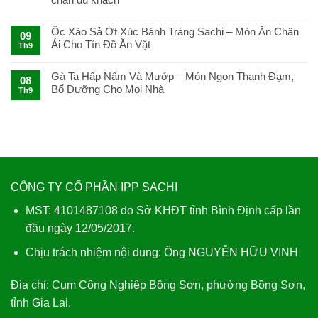
Làm
Gỏi
Cá
Ốc Xào Sả Ớt Xúc Bánh Tráng Sachi – Món Ăn Chân
09
Trích
Ái Cho Tín Đồ Ăn Vặt
Th9
Cuốn
Bánh
Tráng
Gà Ta Hấp Nấm Và Mướp – Món Ngon Thanh Đạm,
08
Sachi
Bổ Dưỡng Cho Mọi Nhà
Th9
Ngon
Tuyệt
CÔNG TY CỔ PHẦN IPP SACHI
MST: 4101487108 do Sở KHĐT tỉnh Bình Định cấp lần
đầu ngày 12/05/2017.
Chịu trách nhiệm nội dung: Ông NGUYỄN HỮU VINH
Địa chỉ:
Cụm Công Nghiệp Bồng Sơn, phường Bồng Sơn,
tỉnh Gia Lai.