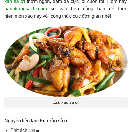
xào sả ớt
thơm ngon, đậm đà cực lôi cuốn rồi. Hôm nay,
banhtrangsachi.com
sẽ vào bếp cùng bạn để thực
hiện món xào này với công thức cực đơn giản nhé!
Ếch xào sả ớt
Nguyên liệu làm Ếch xào sả ớt
Thịt ếch
400 gr