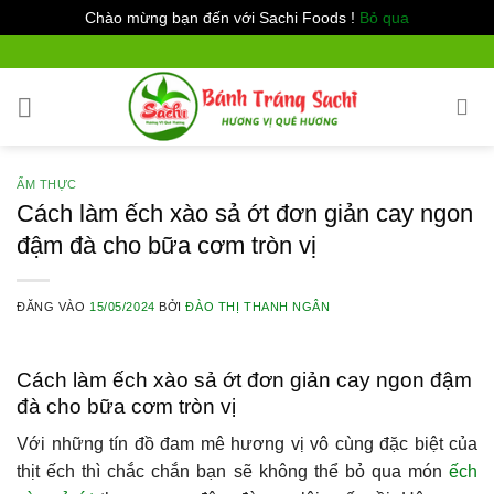
Chào mừng bạn đến với Sachi Foods !
Bỏ qua
Bỏ
qua
nội
dung
ẨM THỰC
Cách làm ếch xào sả ớt đơn giản cay ngon
đậm đà cho bữa cơm tròn vị
ĐĂNG VÀO
15/05/2024
BỞI
ĐÀO THỊ THANH NGÂN
Cách làm ếch xào sả ớt đơn giản cay ngon đậm
đà cho bữa cơm tròn vị
Với những tín đồ đam mê hương vị vô cùng đặc biệt của
thịt ếch thì chắc chắn bạn sẽ không thể bỏ qua món
ếch