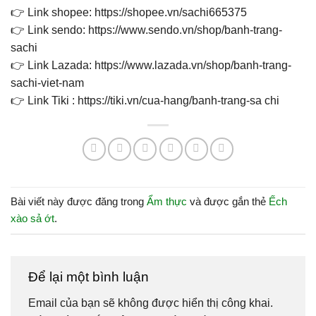
👉 Link shopee: https://shopee.vn/sachi665375
👉 Link sendo: https://www.sendo.vn/shop/banh-trang-
sachi
👉 Link Lazada: https://www.lazada.vn/shop/banh-trang-
sachi-viet-nam
👉 Link Tiki : https://tiki.vn/cua-hang/banh-trang-sa chi
Bài viết này được đăng trong
Ẩm thực
và được gắn thẻ
Ếch
xào sả ớt
.
Để lại một bình luận
Email của bạn sẽ không được hiển thị công khai.