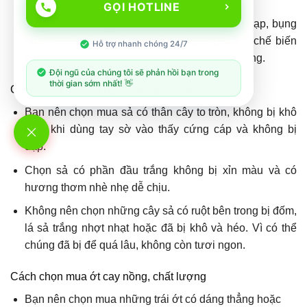
sau khi chế biến.
GỌI HOTLINE
Tránh mua những con ếch di chuyển chậm chạp, bụng
phình to vì đây thường là ếch được nuôi, khi chế biến
Hỗ trợ nhanh chóng 24/7
thịt sẽ không săn chắc, chất lượng như ếch đồng.
Đội ngũ của chúng tôi sẽ phản hồi bạn trong
thời gian sớm nhất! 👋
Cách chọn mua sả ngon, đúng chuẩn
Bạn nên chọn mua sả có thân cây to tròn, không bị khô
héo, khi dùng tay sờ vào thấy cứng cáp và không bị
dập.
Chọn sả có phần đầu trắng không bị xỉn màu và có
hương thơm nhè nhẹ dễ chịu.
Không nên chọn những cây sả có ruột bên trong bị đốm,
lá sả trắng nhợt nhạt hoặc đã bị khô và héo. Vì có thể
chúng đã bị để quá lâu, không còn tươi ngon.
Cách chọn mua ớt cay nồng, chất lượng
Bạn nên chọn mua những trái ớt có dáng thẳng hoặc