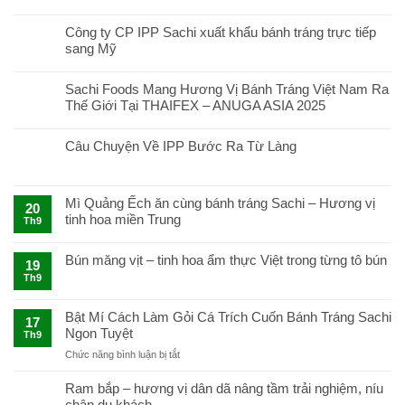
Công ty CP IPP Sachi xuất khẩu bánh tráng trực tiếp
sang Mỹ
Sachi Foods Mang Hương Vị Bánh Tráng Việt Nam Ra
Thế Giới Tại THAIFEX – ANUGA ASIA 2025
Câu Chuyện Về IPP Bước Ra Từ Làng
Mì Quảng Ếch ăn cùng bánh tráng Sachi – Hương vị
20
tinh hoa miền Trung
Th9
Bún măng vịt – tinh hoa ẩm thực Việt trong từng tô bún
19
Th9
Bật Mí Cách Làm Gỏi Cá Trích Cuốn Bánh Tráng Sachi
17
Ngon Tuyệt
Th9
ở
Chức năng bình luận bị tắt
Bật
Mí
Ram bắp – hương vị dân dã nâng tầm trải nghiệm, níu
Cách
chân du khách