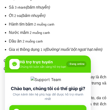
Sả
(băm nhuyễn)
3 nhánh
Ớt
(băm nhuyễn)
2 trái
Hành tím băm
2 muỗng canh
Nước mắm
2 muỗng canh
Dầu ăn
2 muỗng canh
Gia vị thông dụng
(Đường/ muối/ bột ngọt/ hạt nêm)
1 ít
Cách chọn mua nguyên liệu tươi ngon
Hỗ trợ trực tuyến
Đang online
Chúng tôi luôn sẵn sàng hỗ trợ bạn
Cách chọn mua thịt ếch thơm ngon
Bạn nên mua ếch sống thay vì ếch đông lạnh hay là ếch
chế biến sẵn để món ăn giữ trọn hương vị đặc trưng và
Chào bạn, chúng tôi có thể giúp gì?
hàm lượng dinh dưỡng gốc.
Chọn kênh liên hệ phù hợp để được hỗ trợ nhanh
Nên chọn con ếch có đầu thon, mắt sáng, đùi to, da có
nhất
màu nâu vàng để đảm bảo độ tươi ngon của thịt ếch