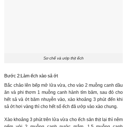
Sơ chế và ướp thịt ếch
Bước 2:Làm ếch xào sả ớt
Bắc chảo lên bếp mở lửa vừa, cho vào 2 muỗng canh dầu
ăn và phi thơm 1 muỗng canh hành tím băm, sau đó cho
hết sả và ớt băm nhuyễn vào, xào khoảng 3 phút đến khi
sả ớt hơi vàng thì cho hết số ếch đã ướp vào xào chung.
Xào khoảng 3 phút trên lửa vừa cho ếch săn thịt lại thì nêm
nếm với 2 muỗng canh nước mắm, 1.5 muỗng canh