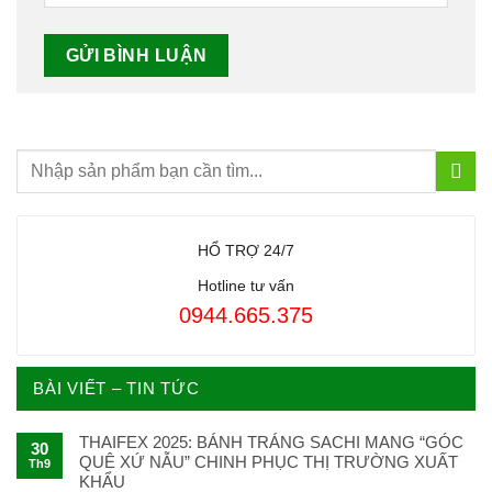
HỔ TRỢ 24/7
Hotline tư vấn
0944.665.375
BÀI VIẾT – TIN TỨC
THAIFEX 2025: BÁNH TRÁNG SACHI MANG “GÓC
30
QUÊ XỨ NẪU” CHINH PHỤC THỊ TRƯỜNG XUẤT
Th9
KHẨU