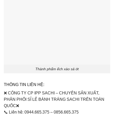
Thành phẩm ếch xào sả ớt
THÔNG TIN LIÊN HỆ:
❌ CÔNG TY CP IPP SACHI – CHUYÊN SẢN XUẤT,
PHÂN PHỐI SỈ LẺ BÁNH TRÁNG SACHI TRÊN TOÀN
QUỐC❌
📞 Liên hệ: 0944.665.375 – 0856.665.375