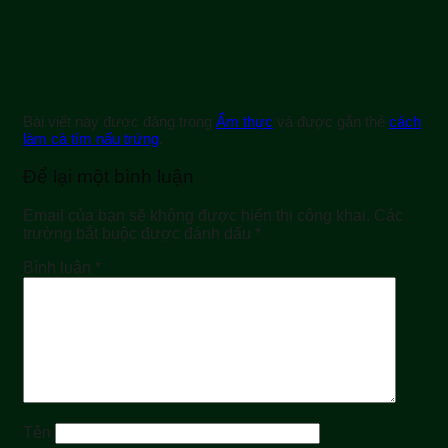
Bài viết này được đăng trong
Ẩm thực
và được gắn thẻ
cách
làm cà tím nấu trứng
.
Để lại một bình luận
Email của bạn sẽ không được hiển thị công khai.
Các
trường bắt buộc được đánh dấu
*
Bình luận
*
Tên