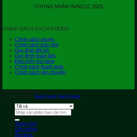
CHỨNG NHẬN HVNCLC 2025
CHÍNH SÁCH SACHI FOODS
Chính sách chung
Chính sách bảo mật
Quy định đổi trả
Quy định hoàn tiền
Điều kiện trả hàng
Chính sách thanh toán
Chính sách vận chuyển
Hotline: 0944.665.375
Copyright 2026 ©
Sachi Foods
Sachi Foods
Tìm
kiếm:
Trang chủ
Sản phẩm
Ẩm thực