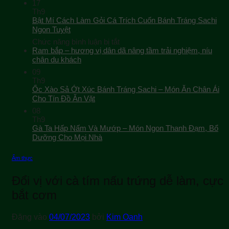
17
Th9
Bật Mí Cách Làm Gỏi Cá Trích Cuốn Bánh Tráng Sachi
Ngon Tuyệt
ở
Chức năng bình luận bị tắt
Bật
Ram bắp – hương vị dân dã nâng tầm trải nghiệm, níu
Mí
chân du khách
Cách
09
Làm
Th9
Gỏi
Ốc Xào Sả Ớt Xúc Bánh Tráng Sachi – Món Ăn Chân Ái
Cá
Cho Tín Đồ Ăn Vặt
Trích
08
Cuốn
Th9
Bánh
Gà Ta Hấp Nấm Và Mướp – Món Ngon Thanh Đạm, Bổ
Tráng
Sachi
Dưỡng Cho Mọi Nhà
Ngon
Tuyệt
Ẩm thực
Đổi vị với cà tím nấu trứng dễ làm, cực
bắt cơm
Đăng vào
04/07/2023
bởi
Kim Oanh