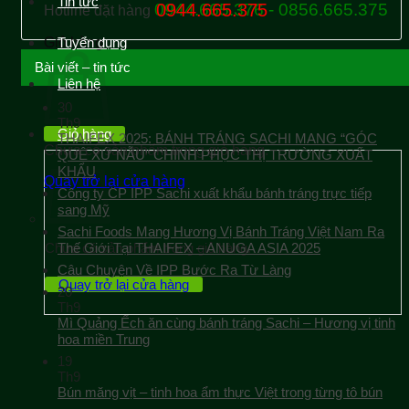
Tin tức
0944.665.376 - 0856.665.375
0944.665.375
Hotline đặt hàng
Giỏ hàng
Tuyển dụng
Bài viết – tin tức
Liên hệ
30
Th9
Giỏ hàng
THAIFEX 2025: BÁNH TRÁNG SACHI MANG “GÓC
Chưa có sản phẩm trong giỏ hàng.
QUÊ XỨ NẪU” CHINH PHỤC THỊ TRƯỜNG XUẤT
KHẨU
Quay trở lại cửa hàng
Công ty CP IPP Sachi xuất khẩu bánh tráng trực tiếp
sang Mỹ
Sachi Foods Mang Hương Vị Bánh Tráng Việt Nam Ra
Chưa có sản phẩm trong giỏ hàng.
Thế Giới Tại THAIFEX – ANUGA ASIA 2025
Câu Chuyện Về IPP Bước Ra Từ Làng
Quay trở lại cửa hàng
20
Th9
Mì Quảng Ếch ăn cùng bánh tráng Sachi – Hương vị tinh
hoa miền Trung
19
Th9
Bún măng vịt – tinh hoa ẩm thực Việt trong từng tô bún