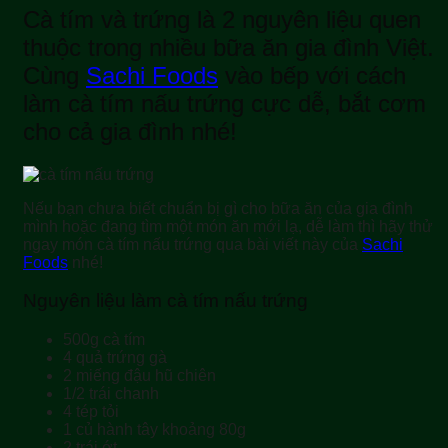
Cà tím và trứng là 2 nguyên liệu quen
thuộc trong nhiều bữa ăn gia đình Việt.
Cùng
Sachi Foods
vào bếp với cách
làm cà tím nấu trứng cực dễ, bắt cơm
cho cả gia đình nhé!
Nếu bạn chưa biết chuẩn bị gì cho bữa ăn của gia đình
mình hoặc đang tìm một món ăn mới lạ, dễ làm thì hãy thử
ngay món cà tím nấu trứng qua bài viết này của
Sachi
Foods
nhé!
Nguyên liệu làm cà tím nấu trứng
500g cà tím
4 quả trứng gà
2 miếng đậu hũ chiên
1/2 trái chanh
4 tép tỏi
1 củ hành tây khoảng 80g
2 trái ớt