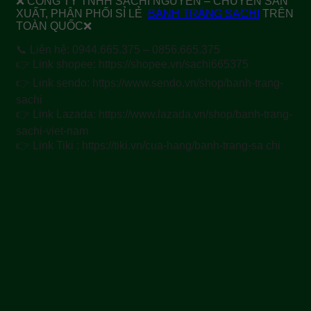
❌ CÔNG TY TNHH SACHI NGUYỄN – CHUYÊN SẢN
XUẤT, PHÂN PHỐI SỈ LẺ
BÁNH TRÁNG SACHI
TRÊN
TOÀN QUỐC❌
📞 Liên hệ: 0944.665.375 – 0856.665.375
👉 Link shopee: https://shopee.vn/sachi665375
👉 Link sendo: https://www.sendo.vn/shop/banh-trang-
sachi
👉 Link Lazada: https://www.lazada.vn/shop/banh-trang-
sachi-viet-nam
👉 Link Tiki : https://tiki.vn/cua-hang/banh-trang-sa chi