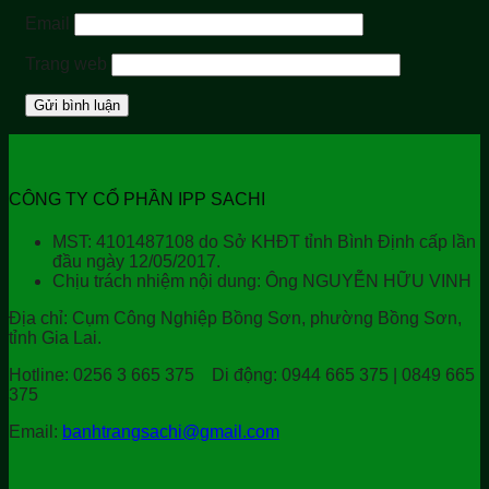
Email
Trang web
CÔNG TY CỔ PHẦN IPP SACHI
MST: 4101487108 do Sở KHĐT tỉnh Bình Định cấp lần
đầu ngày 12/05/2017.
Chịu trách nhiệm nội dung: Ông NGUYỄN HỮU VINH
Địa chỉ:
Cụm Công Nghiệp Bồng Sơn, phường Bồng Sơn,
tỉnh Gia Lai.
Hotline:
0256 3 665 375
Di động:
0944 665 375 | 0849 665
375
Email:
banhtrangsachi@gmail.com