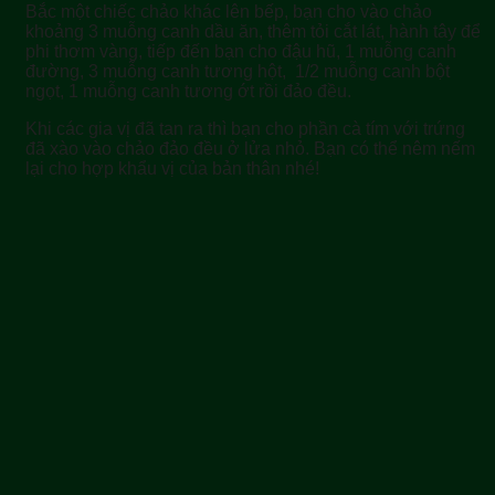
Bắc một chiếc chảo khác lên bếp, bạn cho vào chảo
khoảng 3 muỗng canh dầu ăn, thêm tỏi cắt lát, hành tây để
phi thơm vàng, tiếp đến bạn cho đậu hũ, 1 muỗng canh
đường, 3 muỗng canh tương hột, 1/2 muỗng canh bột
ngọt, 1 muỗng canh tương ớt rồi đảo đều.
Khi các gia vị đã tan ra thì bạn cho phần cà tím với trứng
đã xào vào chảo đảo đều ở lửa nhỏ. Bạn có thể nêm nếm
lại cho hợp khẩu vị của bản thân nhé!