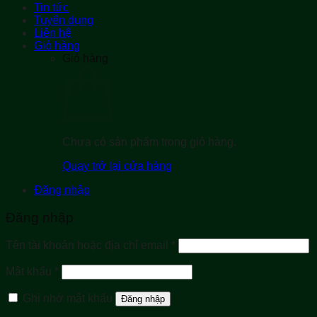
Tin tức
Tuyển dụng
Liên hệ
Giỏ hàng
Giỏ hàng
Chưa có sản phẩm trong giỏ hàng.
Quay trở lại cửa hàng
Đăng nhập
Đăng nhập
Bắt
Tên tài khoản hoặc địa chỉ email
*
buộc
Bắt
Mật khẩu
*
buộc
Ghi nhớ mật khẩu
Đăng nhập