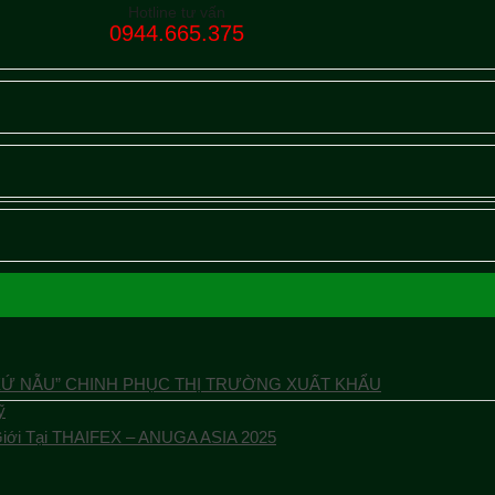
Hotline tư vấn
0944.665.375
XỨ NẪU” CHINH PHỤC THỊ TRƯỜNG XUẤT KHẨU
ỹ
Giới Tại THAIFEX – ANUGA ASIA 2025