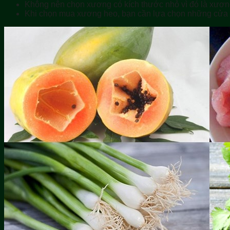
Không nên chọn xương có kích thước nhỏ vì đó là xươn
Khi chọn mua xương heo, bạn cần lựa chọn những cửa hà