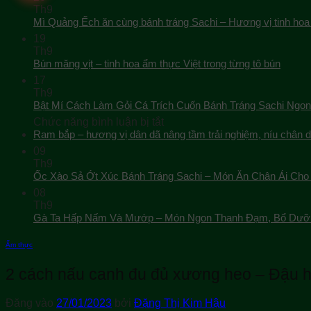
Th9
Mì Quảng Ếch ăn cùng bánh tráng Sachi – Hương vị tinh hoa
19
Th9
Bún măng vịt – tinh hoa ẩm thực Việt trong từng tô bún
17
Th9
Bật Mí Cách Làm Gỏi Cá Trích Cuốn Bánh Tráng Sachi Ngon
ở
Chức năng bình luận bị tắt
Bật
Ram bắp – hương vị dân dã nâng tầm trải nghiệm, níu chân 
Mí
09
Cách
Th9
Làm
Ốc Xào Sả Ớt Xúc Bánh Tráng Sachi – Món Ăn Chân Ái Cho 
Gỏi
08
Cá
Th9
Trích
Gà Ta Hấp Nấm Và Mướp – Món Ngon Thanh Đạm, Bổ Dưỡ
Cuốn
Bánh
Tráng
Ẩm thực
Sachi
Ngon
2 cách nấu canh đu đủ xương heo – Đậu h
Tuyệt
Đăng vào
27/01/2023
bởi
Đặng Thị Kim Hậu