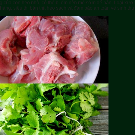
g của con heo nhỏ, có thể bị ốm nên mổ sớm để bán. Loại xư
ng, siêu thị bán thịt heo sạch và đảm bảo an toàn vệ sinh th