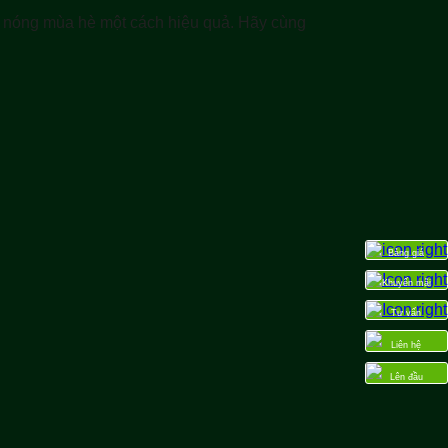
 nóng mùa hè một cách hiệu quả. Hãy cùng
Bảng giá
Khuyến mãi
Tư vấn
Liên hệ
Lên đầu