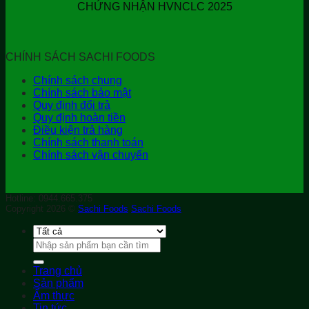
CHỨNG NHẬN HVNCLC 2025
CHÍNH SÁCH SACHI FOODS
Chính sách chung
Chính sách bảo mật
Quy định đổi trả
Quy định hoàn tiền
Điều kiện trả hàng
Chính sách thanh toán
Chính sách vận chuyển
Hotline: 0944.665.375
Copyright 2026 ©
Sachi Foods
Sachi Foods
Tìm
kiếm:
Trang chủ
Sản phẩm
Ẩm thực
Tin tức