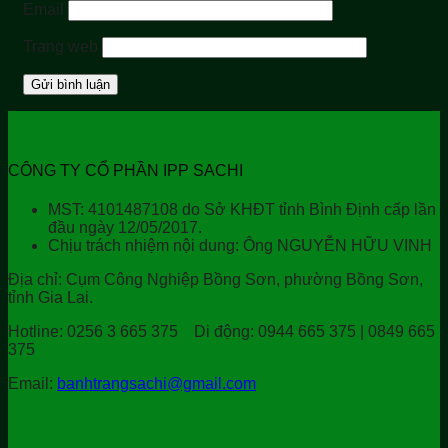
Email
Trang web
CÔNG TY CỔ PHẦN IPP SACHI
MST: 4101487108 do Sở KHĐT tỉnh Bình Định cấp lần
đầu ngày 12/05/2017.
Chịu trách nhiệm nội dung: Ông NGUYỄN HỮU VINH
Địa chỉ:
Cụm Công Nghiệp Bồng Sơn, phường Bồng Sơn,
tỉnh Gia Lai.
Hotline:
0256 3 665 375
Di động:
0944 665 375 | 0849 665
375
Email:
banhtrangsachi@gmail.com