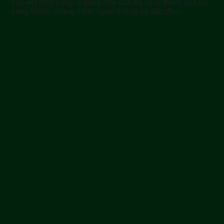
cầu kết hợp cùng vị đắng nhẹ của trà và vị thơm của tắc
càng khiến chúng thêm ngon miệng và độc đáo.