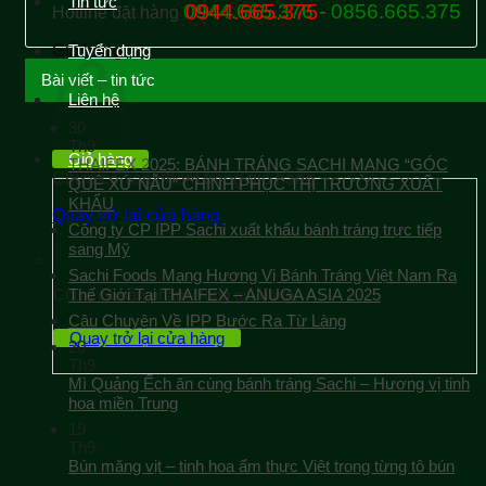
Tin tức
0944.665.376 - 0856.665.375
0944.665.375
Hotline đặt hàng
Giỏ hàng
Tuyển dụng
Bài viết – tin tức
Liên hệ
30
Th9
Giỏ hàng
THAIFEX 2025: BÁNH TRÁNG SACHI MANG “GÓC
Chưa có sản phẩm trong giỏ hàng.
QUÊ XỨ NẪU” CHINH PHỤC THỊ TRƯỜNG XUẤT
KHẨU
Quay trở lại cửa hàng
Công ty CP IPP Sachi xuất khẩu bánh tráng trực tiếp
sang Mỹ
Sachi Foods Mang Hương Vị Bánh Tráng Việt Nam Ra
Chưa có sản phẩm trong giỏ hàng.
Thế Giới Tại THAIFEX – ANUGA ASIA 2025
Câu Chuyện Về IPP Bước Ra Từ Làng
Quay trở lại cửa hàng
20
Th9
Mì Quảng Ếch ăn cùng bánh tráng Sachi – Hương vị tinh
hoa miền Trung
19
Th9
Bún măng vịt – tinh hoa ẩm thực Việt trong từng tô bún