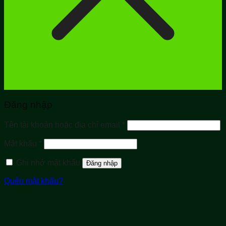
Đăng nhập
Bắt
Tên tài khoản hoặc địa chỉ email
*
buộc
Bắt
Mật khẩu
*
buộc
Ghi nhớ mật khẩu
Đăng nhập
Quên mật khẩu?