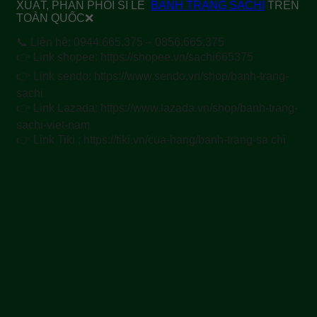
XUẤT, PHÂN PHỐI SỈ LẺ
BÁNH TRÁNG SACHI
TRÊN
TOÀN QUỐC❌
📞 Liên hệ: 0944.665.375 – 0856.665.375
👉 Link shopee: https://shopee.vn/sachi665375
👉 Link sendo: https://www.sendo.vn/shop/banh-trang-
sachi
👉 Link Lazada: https://www.lazada.vn/shop/banh-trang-
sachi-viet-nam
👉 Link Tiki : https://tiki.vn/cua-hang/banh-trang-sa chi