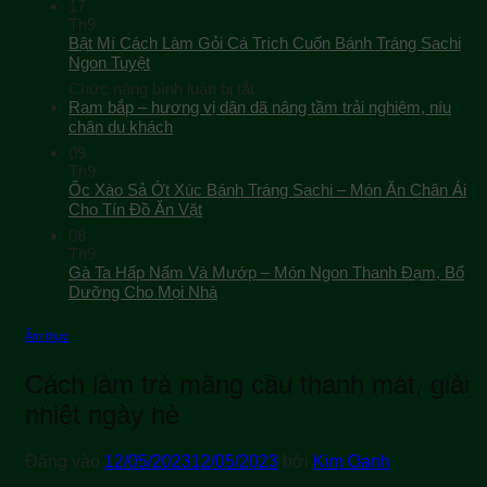
17
Th9
Bật Mí Cách Làm Gỏi Cá Trích Cuốn Bánh Tráng Sachi
Ngon Tuyệt
ở
Chức năng bình luận bị tắt
Bật
Ram bắp – hương vị dân dã nâng tầm trải nghiệm, níu
Mí
chân du khách
Cách
09
Làm
Th9
Gỏi
Ốc Xào Sả Ớt Xúc Bánh Tráng Sachi – Món Ăn Chân Ái
Cá
Cho Tín Đồ Ăn Vặt
Trích
08
Cuốn
Th9
Bánh
Gà Ta Hấp Nấm Và Mướp – Món Ngon Thanh Đạm, Bổ
Tráng
Sachi
Dưỡng Cho Mọi Nhà
Ngon
Tuyệt
Ẩm thực
Cách làm trà mãng cầu thanh mát, giải
nhiệt ngày hè
Đăng vào
12/05/2023
12/05/2023
bởi
Kim Oanh