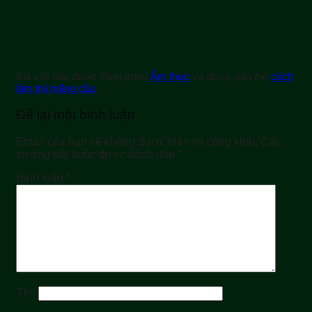
Bài viết này được đăng trong
Ẩm thực
và được gắn thẻ
cách
làm trà mãng cầu
.
Để lại một bình luận
Email của bạn sẽ không được hiển thị công khai.
Các
trường bắt buộc được đánh dấu
*
Bình luận
*
Tên