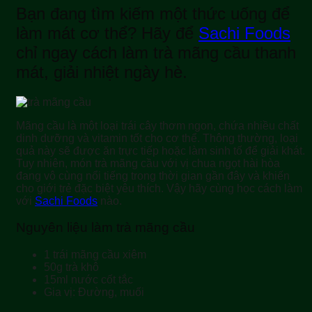
Bạn đang tìm kiếm một thức uống để
làm mát cơ thể? Hãy để
Sachi Foods
chỉ ngay cách làm trà mãng cầu thanh
mát, giải nhiệt ngày hè.
Mãng cầu là một loại trái cây thơm ngon, chứa nhiều chất
dinh dưỡng và vitamin tốt cho cơ thể. Thông thường, loại
quả này sẽ được ăn trực tiếp hoặc làm sinh tố để giải khát.
Tuy nhiên, món trà mãng cầu với vị chua ngọt hài hòa
đang vô cùng nổi tiếng trong thời gian gần đây và khiến
cho giới trẻ đặc biệt yêu thích. Vậy hãy cùng học cách làm
với
Sachi Foods
nào.
Nguyên liệu làm trà mãng cầu
1 trái mãng cầu xiêm
50g trà khô
15ml nước cốt tắc
Gia vị: Đường, muối