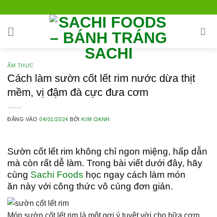
Bỏ
qua
nội
dung
ẨM THỰC
Cách làm sườn cốt lết rim nước dừa thịt
mềm, vị đậm đà cực đưa cơm
ĐĂNG VÀO
04/01/2024
BỞI
KIM OANH
Sườn cốt lết rim không chỉ ngon miệng, hấp dẫn
mà còn rất dễ làm. Trong bài viết dưới đây, hãy
cùng
Sachi Foods
học ngay cách làm món
ăn này với công thức vô cùng đơn giản.
Món sườn cốt lết rim là một gợi ý tuyệt vời cho bữa cơm