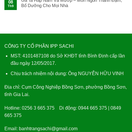
Gà Ta Hấp Nấm Và Mướp – Món Ngon Thanh Đạm,
08
Sachi
Bổ Dưỡng Cho Mọi Nhà
Th9
Ngon
Tuyệt
CÔNG TY CỔ PHẦN IPP SACHI
MST: 4101487108 do Sở KHĐT tỉnh Bình Định cấp lần
đầu ngày 12/05/2017.
Chịu trách nhiệm nội dung: Ông NGUYỄN HỮU VINH
Địa chỉ:
Cụm Công Nghiệp Bồng Sơn, phường Bồng Sơn,
tỉnh Gia Lai.
Hotline:
0256 3 665 375
Di động:
0944 665 375 | 0849
665 375
Email:
banhtrangsachi@gmail.com