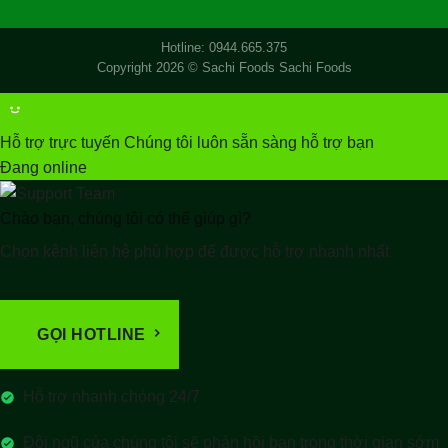
Hotline: 0944.665.375
Copyright 2026 ©
Sachi Foods
Sachi Foods
Hỗ trợ trực tuyến
Chúng tôi luôn sẵn sàng hỗ trợ bạn
Đang online
Chào bạn, chúng tôi có thể giúp gì?
Chọn kênh liên hệ phù hợp để được hỗ trợ nhanh nhất
GỌI HOTLINE
Hỗ trợ nhanh chóng 24/7
Đội ngũ của chúng tôi sẽ phản hồi bạn trong thời gian sớm