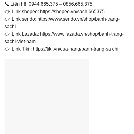
📞 Liên hệ: 0944.665.375 – 0856.665.375
👉 Link shopee: https://shopee.vn/sachi665375
👉 Link sendo: https://www.sendo.vn/shop/banh-trang-
sachi
👉 Link Lazada: https://www.lazada.vn/shop/banh-trang-
sachi-viet-nam
👉 Link Tiki : https://tiki.vn/cua-hang/banh-trang-sa chi