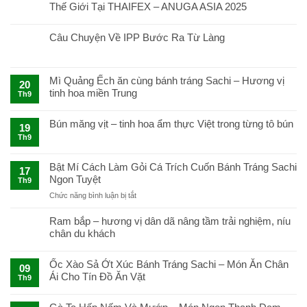
Thế Giới Tại THAIFEX – ANUGA ASIA 2025
Câu Chuyện Về IPP Bước Ra Từ Làng
Mì Quảng Ếch ăn cùng bánh tráng Sachi – Hương vị
20
tinh hoa miền Trung
Th9
Bún măng vịt – tinh hoa ẩm thực Việt trong từng tô bún
19
Th9
Bật Mí Cách Làm Gỏi Cá Trích Cuốn Bánh Tráng Sachi
17
Ngon Tuyệt
Th9
ở
Chức năng bình luận bị tắt
Bật
Mí
Ram bắp – hương vị dân dã nâng tầm trải nghiệm, níu
Cách
chân du khách
Làm
Gỏi
Cá
Ốc Xào Sả Ớt Xúc Bánh Tráng Sachi – Món Ăn Chân
09
Trích
Ái Cho Tín Đồ Ăn Vặt
Th9
Cuốn
Bánh
Tráng