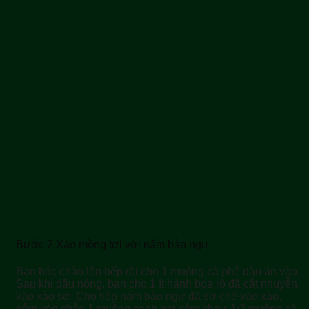
Bước 2 Xào mồng tơi với nấm bào ngư
Bạn bắc chảo lên bếp rồi cho 1 muỗng cà phê dầu ăn vào.
Sau khi dầu nóng, bạn cho 1 ít hành boa rô đã cắt nhuyễn
vào xào sơ. Cho tiếp nấm bào ngư đã sơ chế vào xào,
nêm vào chảo 1 muỗng canh hạt nêm chay, 1/2 muỗng cà