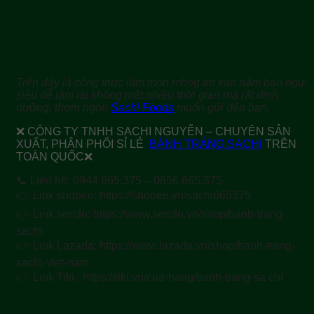
Trên đây là công thức làm món mồng tơi xào nấm bào ngư
siêu dễ làm lại không mất nhiều thời gian mà rất dinh
dưỡng, thơm ngon
Sachi Foods
muốn gửi đến bạn.
❌ CÔNG TY TNHH SACHI NGUYỄN – CHUYÊN SẢN
XUẤT, PHÂN PHỐI SỈ LẺ
BÁNH TRÁNG SACHI
TRÊN
TOÀN QUỐC❌
📞 Liên hệ: 0944.665.375 – 0856.665.375
👉 Link shopee: https://shopee.vn/sachi665375
👉 Link sendo: https://www.sendo.vn/shop/banh-trang-
sachi
👉 Link Lazada: https://www.lazada.vn/shop/banh-trang-
sachi-viet-nam
👉 Link Tiki : https://tiki.vn/cua-hang/banh-trang-sa chi