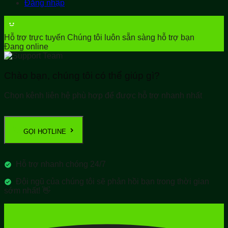
Đăng nhập
Hỗ trợ trực tuyến
Chúng tôi luôn sẵn sàng hỗ trợ bạn
Đang online
Chào bạn, chúng tôi có thể giúp gì?
Chọn kênh liên hệ phù hợp để được hỗ trợ nhanh nhất
GỌI HOTLINE
Hỗ trợ nhanh chóng 24/7
Đội ngũ của chúng tôi sẽ phản hồi bạn trong thời gian
sớm nhất! 👋