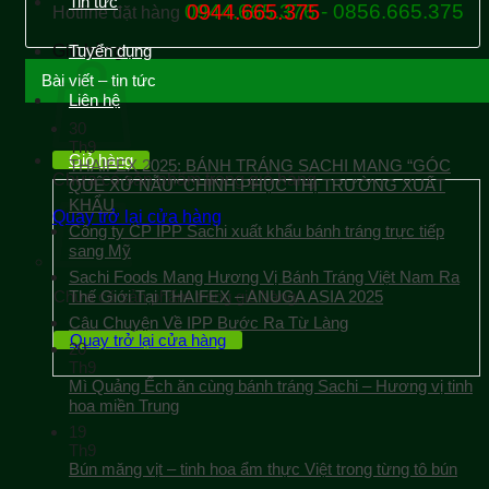
Tin tức
0944.665.376 - 0856.665.375
0944.665.375
Hotline đặt hàng
Giỏ hàng
Tuyển dụng
Bài viết – tin tức
Liên hệ
30
Th9
Giỏ hàng
THAIFEX 2025: BÁNH TRÁNG SACHI MANG “GÓC
Chưa có sản phẩm trong giỏ hàng.
QUÊ XỨ NẪU” CHINH PHỤC THỊ TRƯỜNG XUẤT
KHẨU
Quay trở lại cửa hàng
Công ty CP IPP Sachi xuất khẩu bánh tráng trực tiếp
sang Mỹ
Sachi Foods Mang Hương Vị Bánh Tráng Việt Nam Ra
Chưa có sản phẩm trong giỏ hàng.
Thế Giới Tại THAIFEX – ANUGA ASIA 2025
Câu Chuyện Về IPP Bước Ra Từ Làng
Quay trở lại cửa hàng
20
Th9
Mì Quảng Ếch ăn cùng bánh tráng Sachi – Hương vị tinh
hoa miền Trung
19
Th9
Bún măng vịt – tinh hoa ẩm thực Việt trong từng tô bún