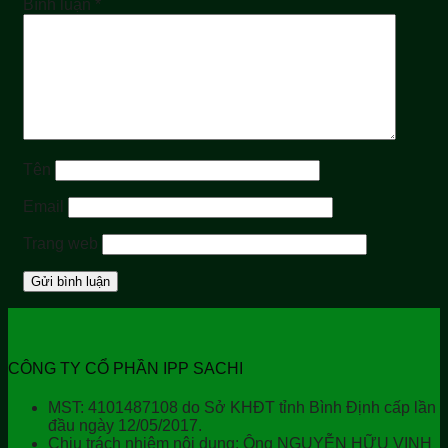
Bình luận
*
Tên
Email
Trang web
CÔNG TY CỔ PHẦN IPP SACHI
MST: 4101487108 do Sở KHĐT tỉnh Bình Định cấp lần
đầu ngày 12/05/2017.
Chịu trách nhiệm nội dung: Ông NGUYỄN HỮU VINH