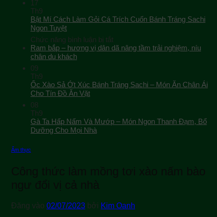
17
Th9
Bật Mí Cách Làm Gỏi Cá Trích Cuốn Bánh Tráng Sachi
Ngon Tuyệt
ở
Chức năng bình luận bị tắt
Bật
Ram bắp – hương vị dân dã nâng tầm trải nghiệm, níu
Mí
chân du khách
Cách
09
Làm
Th9
Gỏi
Ốc Xào Sả Ớt Xúc Bánh Tráng Sachi – Món Ăn Chân Ái
Cá
Cho Tín Đồ Ăn Vặt
Trích
08
Cuốn
Th9
Bánh
Gà Ta Hấp Nấm Và Mướp – Món Ngon Thanh Đạm, Bổ
Tráng
Sachi
Dưỡng Cho Mọi Nhà
Ngon
Tuyệt
Ẩm thực
Công thức làm mồng tơi xào nấm bào
ngư đổi vị cả nhà
Đăng vào
02/07/2023
bởi
Kim Oanh