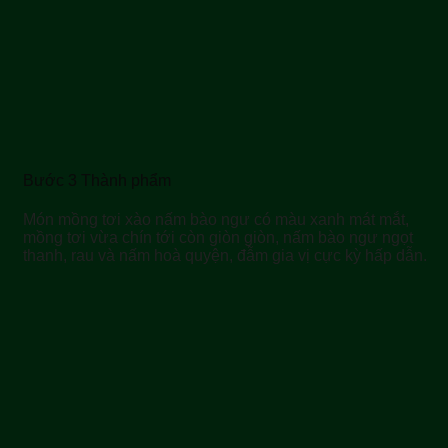
Bước 3 Thành phẩm
Món mồng tơi xào nấm bào ngư có màu xanh mát mắt,
mồng tơi vừa chín tới còn giòn giòn, nấm bào ngư ngọt
thanh, rau và nấm hoà quyện, đẫm gia vị cực kỳ hấp dẫn.