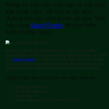
Mồng tơi xào nấm bào ngư là một món
xào chay ngon, dễ làm lại rất dinh
dưỡng mà bạn không nên bỏ qua. Vào
bếp cùng
Sachi Foods
để thực hiện
món ăn này ngay!
Bạn đang muốn tìm một món chay ngon cho gia đình
thưởng thức để đổi vị trong những ngày ngấy thịt, cá. Hôm
nay
Sachi Foods
sẽ mách bạn công thức làm món mồng
tơi xào nấm bào ngư siêu ngon, siêu đơn giản lại đầy đủ
dinh dưỡng cho những người yêu thương thưởng thức.
Nguyên liệu làm mồng tơi xào nấm bào ngư
300g rau mồng tơi
150g nấm bào ngư
Hành boa rô
Gia vị: Dầu ăn, đường, hạt nêm chay