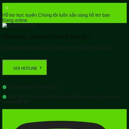
Hỗ trợ trực tuyến
Chúng tôi luôn sẵn sàng hỗ trợ bạn
Đang online
Chào bạn, chúng tôi có thể giúp gì?
Chọn kênh liên hệ phù hợp để được hỗ trợ nhanh nhất
GỌI HOTLINE
Hỗ trợ nhanh chóng 24/7
Đội ngũ của chúng tôi sẽ phản hồi bạn trong thời gian
sớm nhất! 👋