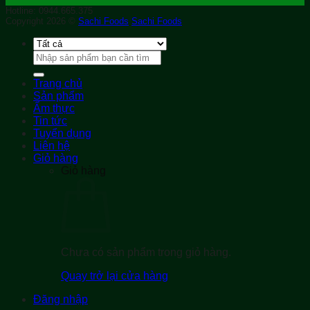
Hotline: 0944.665.375
Copyright 2026 ©
Sachi Foods
Sachi Foods
Tìm
kiếm:
Trang chủ
Sản phẩm
Ẩm thực
Tin tức
Tuyển dụng
Liên hệ
Giỏ hàng
Giỏ hàng
Chưa có sản phẩm trong giỏ hàng.
Quay trở lại cửa hàng
Đăng nhập