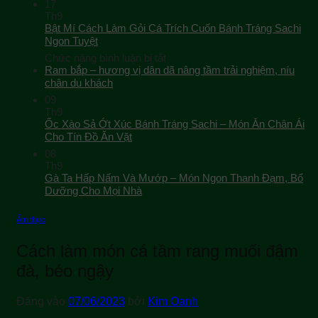
17
Th9
Bật Mí Cách Làm Gỏi Cá Trích Cuốn Bánh Tráng Sachi
Ngon Tuyệt
ở
Chức năng bình luận bị tắt
Bật
Ram bắp – hương vị dân dã nâng tầm trải nghiệm, níu
Mí
chân du khách
Cách
09
Làm
Th9
Gỏi
Ốc Xào Sả Ớt Xúc Bánh Tráng Sachi – Món Ăn Chân Ái
Cá
Cho Tín Đồ Ăn Vặt
Trích
08
Cuốn
Th9
Bánh
Gà Ta Hấp Nấm Và Mướp – Món Ngon Thanh Đạm, Bổ
Tráng
Sachi
Dưỡng Cho Mọi Nhà
Ngon
Tuyệt
Ẩm thực
Cách làm món cá tầm rang muối đậm
đà, béo ngậy
Đăng vào
07/06/2023
bởi
Kim Oanh