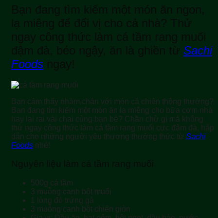
Bạn đang tìm kiếm một món ăn ngon,
lạ miệng để đổi vị cho cả nhà? Thử
ngay công thức làm cá tầm rang muối
đậm đà, béo ngậy, ăn là ghiền từ
Sachi
Foods
ngay!
Bạn cảm thấy nhàm chán với món cá chiên thông thường?
Bạn đang tìm kiếm một món ăn lạ miệng cho bữa cơm nhà
hay lai rai vài chai cùng bạn bè? Chần chừ gì mà không
thử ngay công thức làm cá tầm rang muối cực đậm đà, hấp
dẫn cho những người yêu thương thưởng thức từ
Sachi
Foods
nhé!
Nguyên liệu làm cá tầm rang muối
500g cá tầm
3 muỗng canh bột muối
1 lòng đỏ trứng gà
3 muỗng canh bột chiên giòn
Gia vị: Dầu ăn, hạt nêm, bột ngọt, dầu hào, nước