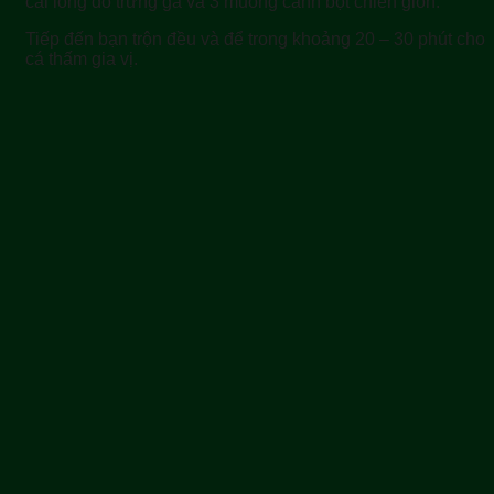
cái lòng đỏ trứng gà và 3 muỗng canh bột chiên giòn.
Tiếp đến bạn trộn đều và để trong khoảng 20 – 30 phút cho
cá thấm gia vị.