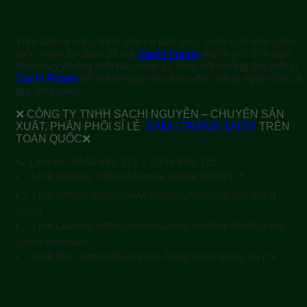
Trên đây là công thức làm cá tầm rang muối cực đơn giản,
siêu ngon lại đậm đà mà
Sachi Foods
muốn gửi đến bạn.
Hôm nay không biết nấu món gì, theo dõi những bài viết từ
Sachi Foods
để thêm ngay vào thực đơn hằng ngày của cả
gia đình nhé!
❌ CÔNG TY TNHH SACHI NGUYỄN – CHUYÊN SẢN
XUẤT, PHÂN PHỐI SỈ LẺ
BÁNH TRÁNG SACHI
TRÊN
TOÀN QUỐC❌
📞 Liên hệ: 0944.665.375 – 0856.665.375
👉 Link shopee: https://shopee.vn/sachi665375
👉 Link sendo: https://www.sendo.vn/shop/banh-trang-
sachi
👉 Link Lazada: https://www.lazada.vn/shop/banh-trang-
sachi-viet-nam
👉 Link Tiki : https://tiki.vn/cua-hang/banh-trang-sa chi