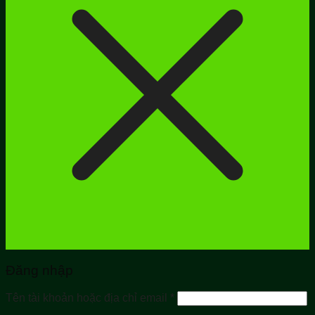
Đăng nhập
Bắt
Tên tài khoản hoặc địa chỉ email
*
buộc