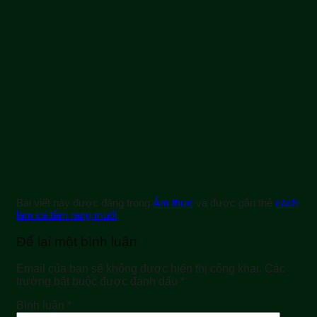
Bài viết này được đăng trong
Ẩm thực
và được gắn thẻ
cách
làm cá tầm rang muối
.
Để lại một bình luận
Email của bạn sẽ không được hiển thị công khai.
Các
trường bắt buộc được đánh dấu
*
Bình luận
*