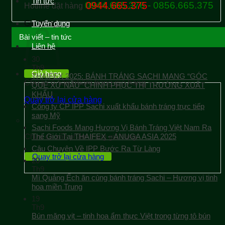
Tin tức
0944.665.376 - 0856.665.375
0944.665.375
Hotline đặt hàng
Giỏ hàng
Tuyển dụng
Bài viết – tin tức
Liên hệ
30
Th9
Giỏ hàng
THAIFEX 2025: BÁNH TRÁNG SACHI MANG “GÓC
Chưa có sản phẩm trong giỏ hàng.
QUÊ XỨ NẪU” CHINH PHỤC THỊ TRƯỜNG XUẤT
KHẨU
Quay trở lại cửa hàng
Công ty CP IPP Sachi xuất khẩu bánh tráng trực tiếp
sang Mỹ
Sachi Foods Mang Hương Vị Bánh Tráng Việt Nam Ra
Chưa có sản phẩm trong giỏ hàng.
Thế Giới Tại THAIFEX – ANUGA ASIA 2025
Câu Chuyện Về IPP Bước Ra Từ Làng
Quay trở lại cửa hàng
20
Th9
Mì Quảng Ếch ăn cùng bánh tráng Sachi – Hương vị tinh
hoa miền Trung
19
Th9
Bún măng vịt – tinh hoa ẩm thực Việt trong từng tô bún