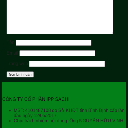
Tên
Email
Trang web
CÔNG TY CỔ PHẦN IPP SACHI
MST: 4101487108 do Sở KHĐT tỉnh Bình Định cấp lần
đầu ngày 12/05/2017.
Chịu trách nhiệm nội dung: Ông NGUYỄN HỮU VINH