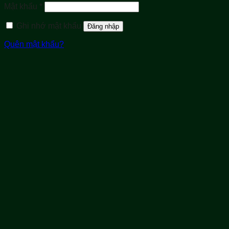
Bắt
Mật khẩu
*
buộc
Ghi nhớ mật khẩu
Đăng nhập
Quên mật khẩu?