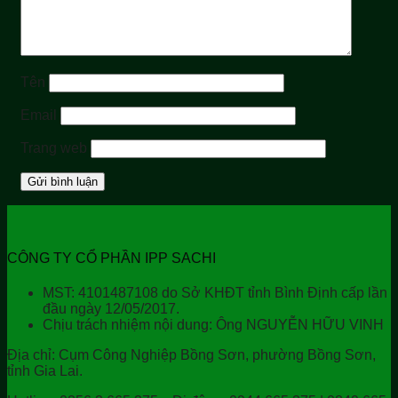
Tên
Email
Trang web
CÔNG TY CỔ PHẦN IPP SACHI
MST: 4101487108 do Sở KHĐT tỉnh Bình Định cấp lần
đầu ngày 12/05/2017.
Chịu trách nhiệm nội dung: Ông NGUYỄN HỮU VINH
Địa chỉ:
Cụm Công Nghiệp Bồng Sơn, phường Bồng Sơn,
tỉnh Gia Lai.