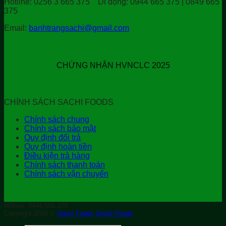
Hotline:
0256 3 665 375
Di động:
0944 665 375 | 0849 665
375
Email:
banhtrangsachi@gmail.com
CHỨNG NHẬN HVNCLC 2025
CHÍNH SÁCH SACHI FOODS
Chính sách chung
Chính sách bảo mật
Quy định đổi trả
Quy định hoàn tiền
Điều kiện trả hàng
Chính sách thanh toán
Chính sách vận chuyển
Hotline: 0944.665.375
Copyright 2026 ©
Sachi Foods
Sachi Foods