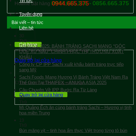
Tin tức
0944.665.376 - 0856.665.375
0944.665.375
Hotline đặt hàng
Giỏ hàng
Tuyển dụng
Bài viết – tin tức
Liên hệ
30
Th9
Giỏ hàng
THAIFEX 2025: BÁNH TRÁNG SACHI MANG “GÓC
Chưa có sản phẩm trong giỏ hàng.
QUÊ XỨ NẪU” CHINH PHỤC THỊ TRƯỜNG XUẤT
KHẨU
Quay trở lại cửa hàng
Công ty CP IPP Sachi xuất khẩu bánh tráng trực tiếp
sang Mỹ
Sachi Foods Mang Hương Vị Bánh Tráng Việt Nam Ra
Chưa có sản phẩm trong giỏ hàng.
Thế Giới Tại THAIFEX – ANUGA ASIA 2025
Câu Chuyện Về IPP Bước Ra Từ Làng
Quay trở lại cửa hàng
20
Th9
Mì Quảng Ếch ăn cùng bánh tráng Sachi – Hương vị tinh
hoa miền Trung
19
Th9
Bún măng vịt – tinh hoa ẩm thực Việt trong từng tô bún