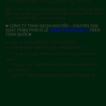
cá cơm khô có đốm mốc hay vệt màu khác thường.
Bạn có thể mua cá cơm khô đóng gói sẵn nhưng cần chú ý
đến hạn sử dụng và chỉ nên chọn sản phẩm có nhãn hiệu
uy tín và nguồn gốc, xuất xứ rõ ràng.
❌ CÔNG TY TNHH SACHI NGUYỄN – CHUYÊN SẢN
XUẤT, PHÂN PHỐI SỈ LẺ
BÁNH TRÁNG SACHI
TRÊN
TOÀN QUỐC❌
📞 Liên hệ: 0944.665.375 – 0856.665.375
👉 Link shopee: https://shopee.vn/sachi665375
👉 Link sendo: https://www.sendo.vn/shop/banh-trang-
sachi
👉 Link Lazada: https://www.lazada.vn/shop/banh-trang-
sachi-viet-nam
👉 Link Tiki : https://tiki.vn/cua-hang/banh-trang-sa chi