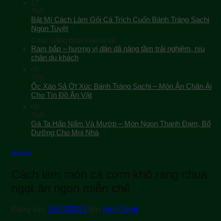
17
Th9
Bật Mí Cách Làm Gỏi Cá Trích Cuốn Bánh Tráng Sachi
Ngon Tuyệt
ở
Chức năng bình luận bị tắt
Bật
Ram bắp – hương vị dân dã nâng tầm trải nghiệm, níu
Mí
chân du khách
Cách
09
Làm
Th9
Gỏi
Ốc Xào Sả Ớt Xúc Bánh Tráng Sachi – Món Ăn Chân Ái
Cá
Cho Tín Đồ Ăn Vặt
Trích
08
Cuốn
Th9
Bánh
Gà Ta Hấp Nấm Và Mướp – Món Ngon Thanh Đạm, Bổ
Tráng
Sachi
Dưỡng Cho Mọi Nhà
Ngon
Tuyệt
Ẩm thực
Cách làm món cá cơm khô rang chua
ngọt ăn ngon miễn chê
Đăng vào
16/02/2023
bởi
Kim Oanh