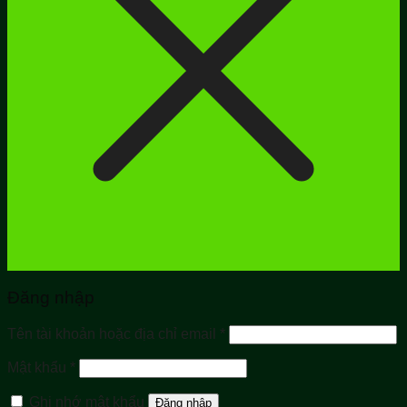
Đăng nhập
Bắt
Tên tài khoản hoặc địa chỉ email
*
buộc
Bắt
Mật khẩu
*
buộc
Ghi nhớ mật khẩu
Đăng nhập