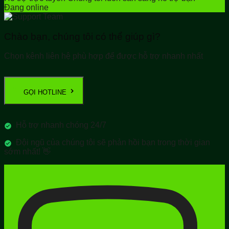
Đang online
Chào bạn, chúng tôi có thể giúp gì?
Chọn kênh liên hệ phù hợp để được hỗ trợ nhanh nhất
GỌI HOTLINE
Hỗ trợ nhanh chóng 24/7
Đội ngũ của chúng tôi sẽ phản hồi bạn trong thời gian
sớm nhất! 👋