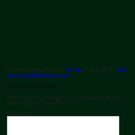
Bài viết này được đăng trong
Ẩm thực
và được gắn thẻ
cách
làm cá cơm khô rang chua ngọt
.
Để lại một bình luận
Email của bạn sẽ không được hiển thị công khai.
Các
trường bắt buộc được đánh dấu
*
Bình luận
*