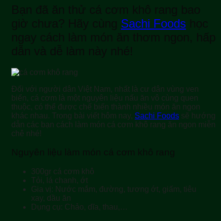
Bạn đã ăn thử cá cơm khô rang bao
giờ chưa? Hãy cùng
Sachi Foods
học
ngay cách làm món ăn thơm ngon, hấp
dẫn và dễ làm này nhé!
Đối với người dân Việt Nam, nhất là cư dân vùng ven
biển, cá cơm là một nguyên liệu nấu ăn vô cùng quen
thuộc, có thể được chế biến thành nhiều món ăn ngon
khác nhau. Trong bài viết hôm nay,
Sachi Foods
sẽ hướng
dẫn các bạn cách làm món cá cơm khô rang ăn ngon miễn
chê nhé!
Nguyên liệu làm món cá cơm khô rang
300gr cá cơm khô
Tỏi, lá chanh, ớt
Gia vị: Nước mắm, đường, tương ớt, giấm, tiêu
xay, dầu ăn
Dụng cụ: Chảo, dĩa, thau,…