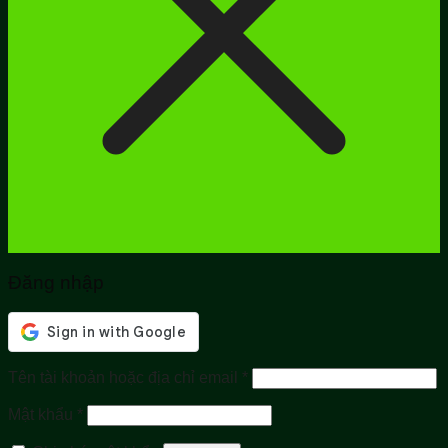
Đăng nhập
Bắt
Tên tài khoản hoặc địa chỉ email
*
buộc
Bắt
Mật khẩu
*
buộc