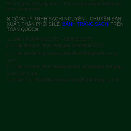
thì còn gì sánh bằng nữa. Chúc các bạn thành công với
món ăn này nhé!
❌ CÔNG TY TNHH SACHI NGUYỄN – CHUYÊN SẢN
XUẤT, PHÂN PHỐI SỈ LẺ
BÁNH TRÁNG SACHI
TRÊN
TOÀN QUỐC❌
📞 Liên hệ: 0944.665.375 – 0856.665.375
👉 Link shopee: https://shopee.vn/sachi665375
👉 Link sendo: https://www.sendo.vn/shop/banh-trang-
sachi
👉 Link Lazada: https://www.lazada.vn/shop/banh-trang-
sachi-viet-nam
👉 Link Tiki : https://tiki.vn/cua-hang/banh-trang-sa chi