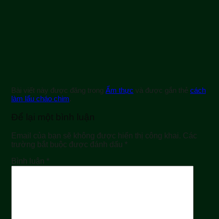
Bài viết này được đăng trong
Ẩm thực
và được gắn thẻ
cách
làm lẩu cháo chim
.
Để lại một bình luận
Email của bạn sẽ không được hiển thị công khai.
Các
trường bắt buộc được đánh dấu
*
Bình luận
*