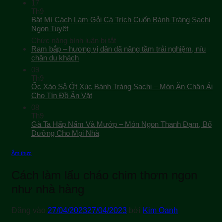
17
Th9
Bật Mí Cách Làm Gỏi Cá Trích Cuốn Bánh Tráng Sachi
Ngon Tuyệt
ở
Chức năng bình luận bị tắt
Bật
Ram bắp – hương vị dân dã nâng tầm trải nghiệm, níu
Mí
chân du khách
Cách
09
Làm
Th9
Gỏi
Ốc Xào Sả Ớt Xúc Bánh Tráng Sachi – Món Ăn Chân Ái
Cá
Cho Tín Đồ Ăn Vặt
Trích
08
Cuốn
Th9
Bánh
Gà Ta Hấp Nấm Và Mướp – Món Ngon Thanh Đạm, Bổ
Tráng
Sachi
Dưỡng Cho Mọi Nhà
Ngon
Tuyệt
Ẩm thực
Cách làm lẩu cháo chim thơm ngon
như nhà hàng
Đăng vào
27/04/2023
27/04/2023
bởi
Kim Oanh