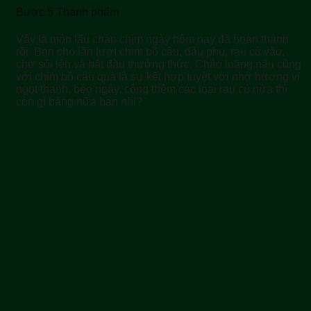
Bước 5 Thành phẩm
Vậy là món lẩu cháo chim ngày hôm nay đã hoàn thành
rồi. Bạn cho lần lượt chim bồ câu, đậu phụ, rau củ vào,
chờ sôi lên và bắt đầu thưởng thức. Cháo loãng nấu cùng
với chim bồ câu quả là sự kết hợp tuyệt vời nhờ hương vị
ngọt thanh, béo ngậy, cộng thêm các loại rau củ nửa thì
còn gì bằng nữa bạn nhỉ?