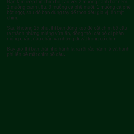
Bạn tẩm ướp thịt chim bồ câu với 2 muỗng canh hạt nêm,
1 muỗng canh tiêu, 3 muỗng cà phê muối, 1 muỗng cà phê
bột ngọt, sau đó bạn dùng tay để thoa đều gia vị lên thịt
chim.
Sau khoảng 15 phút thì bạn dùng kéo để cắt chim bồ câu
ra thành những miếng vừa ăn, đồng thời cắt bỏ đi phần
móng chân, đầu chân và những dị vật trong cổ chim.
Bây giờ thì bạn thái nhỏ hành lá ra rồi rắc hành lá và hành
phi lên bề mặt chim bồ câu.