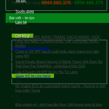
Tin tức
0944.665.376 - 0856.665.375
0944.665.375
Hotline đặt hàng
Giỏ hàng
Tuyển dụng
Bài viết – tin tức
Liên hệ
30
Th9
Giỏ hàng
THAIFEX 2025: BÁNH TRÁNG SACHI MANG “GÓC
Chưa có sản phẩm trong giỏ hàng.
QUÊ XỨ NẪU” CHINH PHỤC THỊ TRƯỜNG XUẤT
KHẨU
Quay trở lại cửa hàng
Công ty CP IPP Sachi xuất khẩu bánh tráng trực tiếp
sang Mỹ
Sachi Foods Mang Hương Vị Bánh Tráng Việt Nam Ra
Chưa có sản phẩm trong giỏ hàng.
Thế Giới Tại THAIFEX – ANUGA ASIA 2025
Câu Chuyện Về IPP Bước Ra Từ Làng
Quay trở lại cửa hàng
20
Th9
Mì Quảng Ếch ăn cùng bánh tráng Sachi – Hương vị tinh
hoa miền Trung
19
Th9
Bún măng vịt – tinh hoa ẩm thực Việt trong từng tô bún