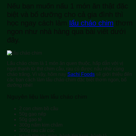
Nếu bạn muốn nấu 1 món ăn thật đặc
biệt và bổ dưỡng cho cả gia đình thì
học ngay cách làm
lẩu cháo chim
thơm
ngon như nhà hàng qua bài viết dưới
đây.
Lẩu cháo chim là 1 món ăn quen thuộc, hấp dẫn với vị
ngọt thanh từ thịt chim câu, rau củ được nấu nhừ cùng
cháo trắng. Vì vậy, hôm nay
Sachi Foods
sẽ giới thiệu đến
các bạn cách làm lẩu cháo chim đặc biệt thơm ngon, bổ
dưỡng nhé!
Nguyên liệu làm lẩu cháo chim
2 con chim bồ câu
50g gạo nếp
50g gạo tẻ
300g nấm kim châm
300g rau cải cúc
Hành tím phi giòn, hành tím tươi, hành lá