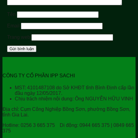
Tên
Email
Trang web
CÔNG TY CỔ PHẦN IPP SACHI
MST: 4101487108 do Sở KHĐT tỉnh Bình Định cấp lần
đầu ngày 12/05/2017.
Chịu trách nhiệm nội dung: Ông NGUYỄN HỮU VINH
Địa chỉ:
Cụm Công Nghiệp Bồng Sơn, phường Bồng Sơn,
tỉnh Gia Lai.
Hotline:
0256 3 665 375
Di động:
0944 665 375 | 0849 665
375