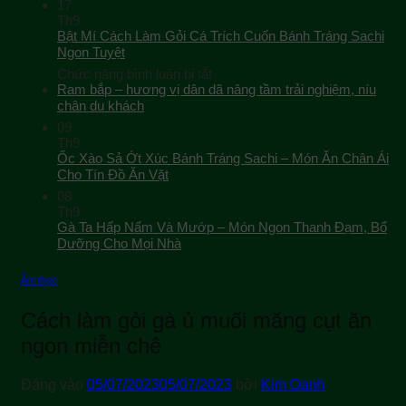
17
Th9
Bật Mí Cách Làm Gỏi Cá Trích Cuốn Bánh Tráng Sachi
Ngon Tuyệt
ở
Chức năng bình luận bị tắt
Bật
Ram bắp – hương vị dân dã nâng tầm trải nghiệm, níu
Mí
chân du khách
Cách
09
Làm
Th9
Gỏi
Ốc Xào Sả Ớt Xúc Bánh Tráng Sachi – Món Ăn Chân Ái
Cá
Cho Tín Đồ Ăn Vặt
Trích
08
Cuốn
Th9
Bánh
Gà Ta Hấp Nấm Và Mướp – Món Ngon Thanh Đạm, Bổ
Tráng
Sachi
Dưỡng Cho Mọi Nhà
Ngon
Tuyệt
Ẩm thực
Cách làm gỏi gà ủ muối măng cụt ăn
ngon miễn chê
Đăng vào
05/07/2023
05/07/2023
bởi
Kim Oanh