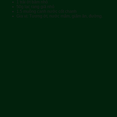
1 trái ớt băm nhỏ
50g lạc rang giã nhỏ
1.5 muỗng canh nước cốt chanh
Gia vị: Tương ớt, nước mắm, giấm ăn, đường.