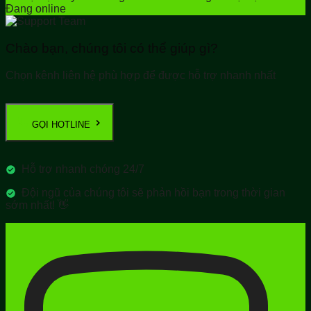
Đang online
Chào bạn, chúng tôi có thể giúp gì?
Chọn kênh liên hệ phù hợp để được hỗ trợ nhanh nhất
GỌI HOTLINE
Hỗ trợ nhanh chóng 24/7
Đội ngũ của chúng tôi sẽ phản hồi bạn trong thời gian
sớm nhất! 👋