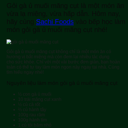
Gỏi gà ủ muối măng cụt là một món ăn
vừa lạ miệng, vừa hấp dẫn. Hôm nay,
hãy cùng
Sachi Foods
vào bếp học làm
món gỏi gà ủ muối măng cụt nhé!
Gỏi gà ủ muối măng cụt không chỉ là một món ăn có
hương vị bắt miệng mà còn đem lại nhiều tác dụng
cho sức khỏe. Chỉ với một vài bước đơn giản, bạn hoàn
toàn có thể tự tay làm món ngon này ngay tại nhà. Cùng
tìm hiểu ngay nhé!
Nguyên liệu làm món gỏi gà ủ muối măng cụt
½ con gà ủ muối
10 trái măng cụt xanh
½ củ cà rốt
⅔ củ hành tây
100g rau răm
100g hành tím
1 củ tỏi băm nhỏ