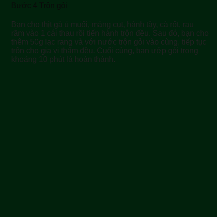
Bước 4 Trộn gỏi
Bạn cho thịt gà ủ muối, măng cụt, hành tây, cà rốt, rau
răm vào 1 cái thau rồi tiến hành trộn đều. Sau đó, bạn cho
thêm 50g lạc rang và với nước trộn gỏi vào cùng, tiếp tục
trộn cho gia vị thấm đều. Cuối cùng, bạn ướp gỏi trong
khoảng 10 phút là hoàn thành.