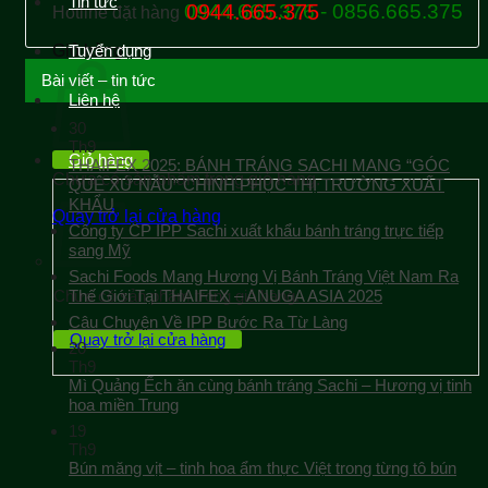
Tin tức
0944.665.376 - 0856.665.375
0944.665.375
Hotline đặt hàng
Giỏ hàng
Tuyển dụng
Bài viết – tin tức
Liên hệ
30
Th9
Giỏ hàng
THAIFEX 2025: BÁNH TRÁNG SACHI MANG “GÓC
Chưa có sản phẩm trong giỏ hàng.
QUÊ XỨ NẪU” CHINH PHỤC THỊ TRƯỜNG XUẤT
KHẨU
Quay trở lại cửa hàng
Công ty CP IPP Sachi xuất khẩu bánh tráng trực tiếp
sang Mỹ
Sachi Foods Mang Hương Vị Bánh Tráng Việt Nam Ra
Chưa có sản phẩm trong giỏ hàng.
Thế Giới Tại THAIFEX – ANUGA ASIA 2025
Câu Chuyện Về IPP Bước Ra Từ Làng
Quay trở lại cửa hàng
20
Th9
Mì Quảng Ếch ăn cùng bánh tráng Sachi – Hương vị tinh
hoa miền Trung
19
Th9
Bún măng vịt – tinh hoa ẩm thực Việt trong từng tô bún