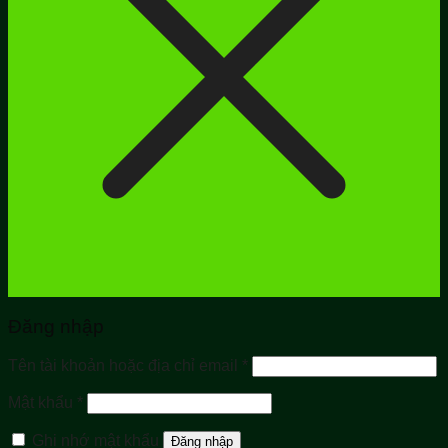
Đăng nhập
Bắt
Tên tài khoản hoặc địa chỉ email
*
buộc
Bắt
Mật khẩu
*
buộc
Ghi nhớ mật khẩu
Đăng nhập