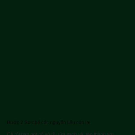
Bước 2 Sơ chế các nguyên liệu còn lại
Cà rốt bạn gọt bỏ vỏ rồi rửa sạch và bào thành sợi