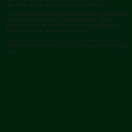
dài. Hành tây bóc vỏ, rửa sạch rồi cắt thành sợi.
Bạn chuẩn bị một thau đá lạnh rồi cho thêm 1 muỗng canh
đường và 2 muỗng canh giấm ăn vào thau. Tiếp đó,
bạn ngâm cà rốt và hành đã sơ chế vào thau khoảng 10
phút. Sau 10 phút, bạn vớt ra và để ráo.
Phần rau răm thì bạn rửa sạch rồi cắt thành từng khúc
nhỏ. Hành tím bạn bóc bỏ vỏ, cắt lát rồi phi cho thơm vàng
đều.