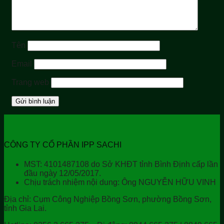
Tên
Email
Trang web
CÔNG TY CỔ PHẦN IPP SACHI
MST: 4101487108 do Sở KHĐT tỉnh Bình Định cấp lần
đầu ngày 12/05/2017.
Chịu trách nhiệm nội dung: Ông NGUYỄN HỮU VINH
Địa chỉ:
Cụm Công Nghiệp Bồng Sơn, phường Bồng Sơn,
tỉnh Gia Lai.