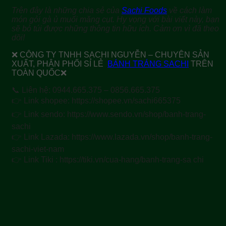
Trên đây là những chia sẻ của
Sachi Foods
về cách làm
món gỏi gà ủ muối măng cụt. Hy vọng với bài viết này, bạn
sẽ bỏ túi được những thông tin hữu ích. Cảm ơn vì đã theo
dõi!
❌ CÔNG TY TNHH SACHI NGUYỄN – CHUYÊN SẢN
XUẤT, PHÂN PHỐI SỈ LẺ
BÁNH TRÁNG SACHI
TRÊN
TOÀN QUỐC❌
📞 Liên hệ: 0944.665.375 – 0856.665.375
👉 Link shopee: https://shopee.vn/sachi665375
👉 Link sendo: https://www.sendo.vn/shop/banh-trang-
sachi
👉 Link Lazada: https://www.lazada.vn/shop/banh-trang-
sachi-viet-nam
👉 Link Tiki : https://tiki.vn/cua-hang/banh-trang-sa chi