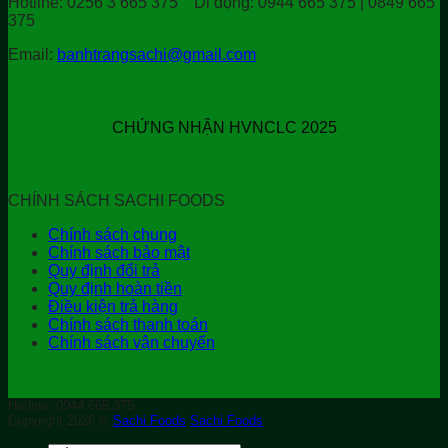
Hotline:
0256 3 665 375
Di động:
0944 665 375 | 0849 665
375
Email:
banhtrangsachi@gmail.com
CHỨNG NHẬN HVNCLC 2025
CHÍNH SÁCH SACHI FOODS
Chính sách chung
Chính sách bảo mật
Quy định đổi trả
Quy định hoàn tiền
Điều kiện trả hàng
Chính sách thanh toán
Chính sách vận chuyển
Hotline: 0944.665.375
Copyright 2026 ©
Sachi Foods
Sachi Foods