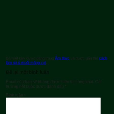
Bài viết này được đăng trong
Ẩm thực
và được gắn thẻ
cách
làm gà ủ muối măng cụt
.
Để lại một bình luận
Email của bạn sẽ không được hiển thị công khai.
Các
trường bắt buộc được đánh dấu
*
Bình luận
*