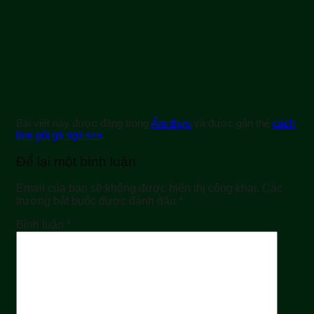
Bài viết này được đăng trong
Ẩm thực
và được gắn thẻ
cách
làm gỏi gà ngó sen
.
Để lại một bình luận
Email của bạn sẽ không được hiển thị công khai.
Các
trường bắt buộc được đánh dấu
*
Bình luận
*