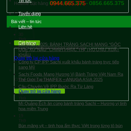
Tin tức
0944.665.376 - 0856.665.375
0944.665.375
Hotline đặt hàng
Giỏ hàng
Tuyển dụng
Bài viết – tin tức
Liên hệ
30
Th9
Giỏ hàng
THAIFEX 2025: BÁNH TRÁNG SACHI MANG “GÓC
Chưa có sản phẩm trong giỏ hàng.
QUÊ XỨ NẪU” CHINH PHỤC THỊ TRƯỜNG XUẤT
KHẨU
Quay trở lại cửa hàng
Công ty CP IPP Sachi xuất khẩu bánh tráng trực tiếp
sang Mỹ
Sachi Foods Mang Hương Vị Bánh Tráng Việt Nam Ra
Chưa có sản phẩm trong giỏ hàng.
Thế Giới Tại THAIFEX – ANUGA ASIA 2025
Câu Chuyện Về IPP Bước Ra Từ Làng
Quay trở lại cửa hàng
20
Th9
Mì Quảng Ếch ăn cùng bánh tráng Sachi – Hương vị tinh
hoa miền Trung
19
Th9
Bún măng vịt – tinh hoa ẩm thực Việt trong từng tô bún