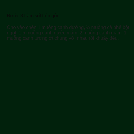
Bước 3 Làm sốt trộn gỏi
Cho vào chén 1 muỗng canh đường, ¼ muỗng cà phê bột
ngọt, 1,5 muỗng canh nước mắm, 2 muỗng canh giấm, 1
muỗng canh tương ớt chung với nhau rồi khuấy đều.