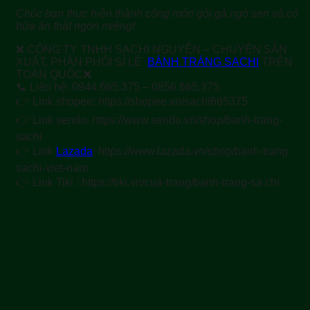
Chúc bạn thực hiện thành công món gỏi gà ngó sen và có
bữa ăn thật ngon miệng!
❌ CÔNG TY TNHH SACHI NGUYỄN – CHUYÊN SẢN
XUẤT, PHÂN PHỐI SỈ LẺ
BÁNH TRÁNG SACHI
TRÊN
TOÀN QUỐC❌
📞 Liên hệ: 0944.665.375 – 0856.665.375
👉 Link shopee: https://shopee.vn/sachi665375
👉 Link sendo: https://www.sendo.vn/shop/banh-trang-
sachi
👉 Link
Lazada
: https://www.lazada.vn/shop/banh-trang-
sachi-viet-nam
👉 Link Tiki : https://tiki.vn/cua-hang/banh-trang-sa chi