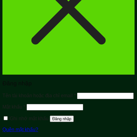
Đăng nhập
Bắt
Tên tài khoản hoặc địa chỉ email
*
buộc
Bắt
Mật khẩu
*
buộc
Ghi nhớ mật khẩu
Đăng nhập
Quên mật khẩu?