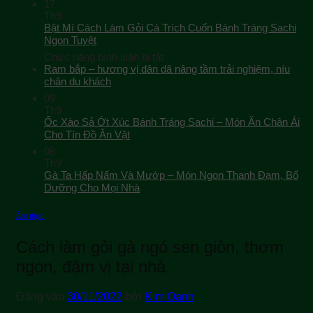
17
Th9
Bật Mí Cách Làm Gỏi Cá Trích Cuốn Bánh Tráng Sachi
Ngon Tuyệt
ở
Chức năng bình luận bị tắt
Bật
Ram bắp – hương vị dân dã nâng tầm trải nghiệm, níu
Mí
chân du khách
Cách
09
Làm
Th9
Gỏi
Ốc Xào Sả Ớt Xúc Bánh Tráng Sachi – Món Ăn Chân Ái
Cá
Cho Tín Đồ Ăn Vặt
Trích
08
Cuốn
Th9
Bánh
Gà Ta Hấp Nấm Và Mướp – Món Ngon Thanh Đạm, Bổ
Tráng
Sachi
Dưỡng Cho Mọi Nhà
Ngon
Tuyệt
Ẩm thực
Cách làm gỏi gà ngó sen giòn, thơm
ngon, đậm vị tại nhà
Đăng vào
30/11/2022
bởi
Kim Oanh