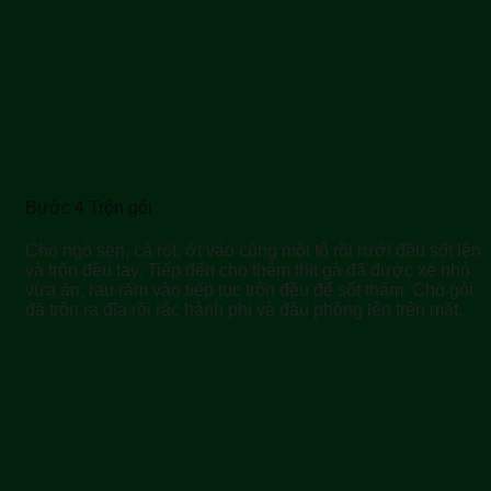
Bước 4 Trộn gỏi
Cho ngó sen, cà rốt, ớt vào cùng một tô rồi rưới đều sốt lên
và trộn đều tay. Tiếp đến cho thêm thịt gà đã được xé nhỏ
vừa ăn, rau răm vào tiếp tục trộn đều để sốt thấm. Cho gỏi
đã trộn ra đĩa rồi rắc hành phi và đậu phộng lên trên mặt.