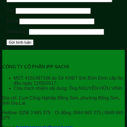
Tên
Email
Trang web
CÔNG TY CỔ PHẦN IPP SACHI
MST: 4101487108 do Sở KHĐT tỉnh Bình Định cấp lần
đầu ngày 12/05/2017.
Chịu trách nhiệm nội dung: Ông NGUYỄN HỮU VINH
Địa chỉ:
Cụm Công Nghiệp Bồng Sơn, phường Bồng Sơn,
tỉnh Gia Lai.
Hotline:
0256 3 665 375
Di động:
0944 665 375 | 0849 665
375