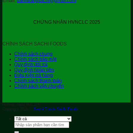
Email:
banhtrangsachi@gmail.com
CHỨNG NHẬN HVNCLC 2025
CHÍNH SÁCH SACHI FOODS
Chính sách chung
Chính sách bảo mật
Quy định đổi trả
Quy định hoàn tiền
Điều kiện trả hàng
Chính sách thanh toán
Chính sách vận chuyển
Hotline: 0944.665.375
Copyright 2026 ©
Sachi Foods
Sachi Foods
Tìm
kiếm: