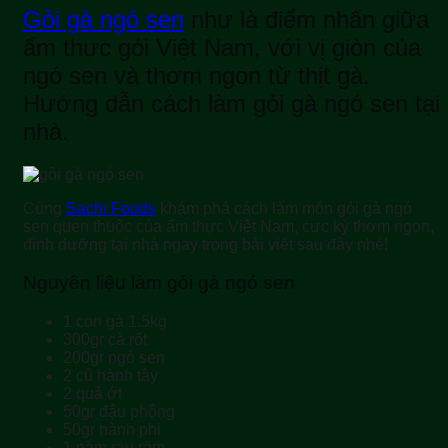
Gỏi gà ngó sen
như là điểm nhấn giữa
ẩm thực gỏi Việt Nam, với vị giòn của
ngó sen và thơm ngon từ thịt gà.
Hướng dẫn cách làm gỏi gà ngó sen tại
nhà.
Cùng
Sachi Foods
khám phá cách làm món gỏi gà ngó
sen quen thuộc của ẩm thực Việt Nam, cực kỳ thơm ngon,
dinh dưỡng tại nhà ngay trong bài viết sau đây nhé!
Nguyên liệu làm gỏi gà ngó sen
1 con gà 1.5kg
300gr cà rốt
200gr ngó sen
2 củ hành tây
2 quả ớt
50gr đậu phộng
50gr hành phi
1 nắm rau răm