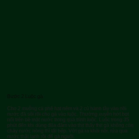
Bước 2 Luộc gà
Cho 2 muỗng cà phê hạt nêm và 2 củ hành tây vào nồi
nước đã sôi rồi cho gà vào luộc. Thường xuyên hớt bọt
nổi trên bề mặt nước trong quá trình luộc. Luộc trong 35
phút đến khi dùng đũa đâm vào thịt thấy thịt gà không còn
chảy nước hồng thì tắt bếp. Vớt gà ra khỏi nồi, rửa qua
nước thật lạnh rồi để gà nguội.