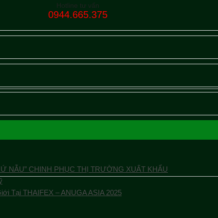
Hotline tư vấn
0944.665.375
XỨ NẪU” CHINH PHỤC THỊ TRƯỜNG XUẤT KHẨU
ỹ
Giới Tại THAIFEX – ANUGA ASIA 2025