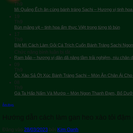
Th9
Mì Quảng Ếch ăn cùng bánh tráng Sachi – Hương vị tinh hoa
19
Th9
Bún măng vịt – tinh hoa ẩm thực Việt trong từng tô bún
17
Th9
Bật Mí Cách Làm Gỏi Cá Trích Cuốn Bánh Tráng Sachi Ngon
ở
Chức năng bình luận bị tắt
Bật
Ram bắp – hương vị dân dã nâng tầm trải nghiệm, níu chân 
Mí
09
Cách
Th9
Làm
Ốc Xào Sả Ớt Xúc Bánh Tráng Sachi – Món Ăn Chân Ái Cho 
Gỏi
08
Cá
Th9
Trích
Gà Ta Hấp Nấm Và Mướp – Món Ngon Thanh Đạm, Bổ Dưỡ
Cuốn
Bánh
Tráng
Ẩm thực
Sachi
Ngon
Hướng dẫn cách làm gan heo xào tỏi đậm đ
Tuyệt
Đăng vào
28/03/2023
bởi
Kim Oanh