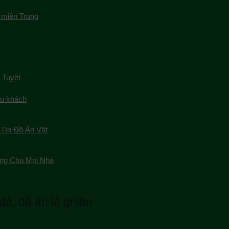
 miền Trung
 Tuyệt
du khách
Tín Đồ Ăn Vặt
ng Cho Mọi Nhà
à, đã ăn là ghiền