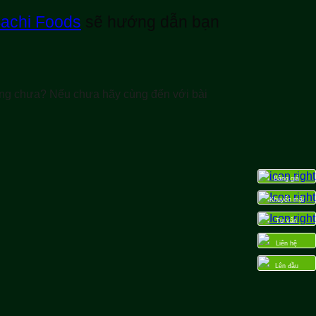
achi Foods
sẽ hướng dẫn bạn
ệng chưa? Nếu chưa hãy cùng đến với bài
Bảng giá
Khuyến mãi
Tư vấn
Liên hệ
Lên đầu