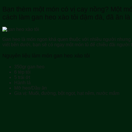
Bạn thèm một món có vị cay nồng? Một mó
cách làm gan heo xào tỏi đậm đà, đã ăn là
Gan heo là món ngon khá quen thuộc với nhiều người nhưng 
viết bên dưới, bạn sẽ có ngay một món tủ để chiêu đãi người 
Nguyên liệu làm món gan heo xào tỏi
350gr gan heo
6 tép tỏi
5 trái ớt
Hành lá
Mỡ heo/Dầu ăn
Gia vị: Muối, đường, bột ngọt, hạt nêm, nước mắm