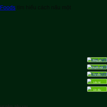
 Foods
tìm hiểu cách nấu một
Bảng giá
Khuyến mãi
Tư vấn
Liên hệ
Lên đầu
ạt nêm, tiêu xay.