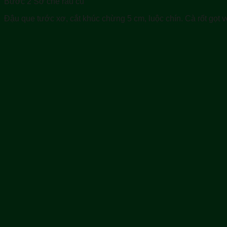
Bước 2 Sơ chế rau củ
Đậu que tước xơ, cắt khúc chừng 5 cm, luộc chín. Cà rốt gọt vỏ