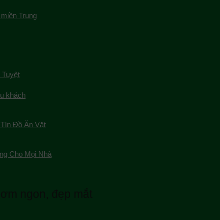
 miền Trung
 Tuyệt
du khách
Tín Đồ Ăn Vặt
ng Cho Mọi Nhà
hơm ngon, đẹp mắt