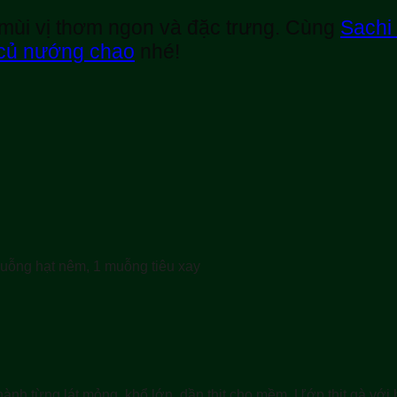
 mùi vị thơm ngon và đặc trưng. Cùng
Sachi
 củ nướng chao
nhé!
uỗng hạt nêm, 1 muỗng tiêu xay
ành từng lát mỏng, khổ lớn, dần thịt cho mềm. Ướp thịt gà với h