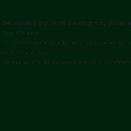
Trải từng miếng thịt gà vào đĩa, phết một lớp mỏng sốt chao lên
Bước 4 Chiên gà
Cho một ít dầu ăn vào chảo, đun nóng, thả gà cuộn vào áp chảo
Bước 5 Làm sốt chấm
Phi thơm hành tím, cho hỗn hợp sốt chao còn lại vào, nêm nếm