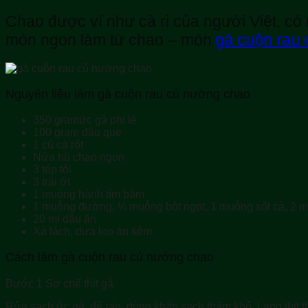
Chao được ví như cà ri của người Việt, có
món ngon làm từ chao – món
gà cuộn rau
Nguyên liệu làm gà cuộn rau củ nướng chao
350 gramức gà phi lê
100 gram đậu que
1 củ cà rốt
Nửa hũ chao ngon
3 tép tỏi
3 trái ớt
1 muỗng hành tím băm
1 muỗng đường, ¼ muỗng bột ngọt, 1 muỗng sốt cà, 2 m
20 ml dầu ăn
Xà lách, dưa leo ăn kèm
Cách làm gà cuộn rau củ nướng chao
Bước 1 Sơ chế thịt gà
Rửa sạch ức gà, để ráo, dùng khăn sạch thấm khô. Lạng thịt th