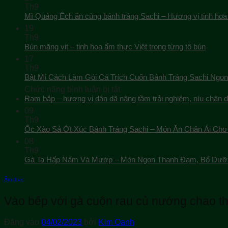
Th9
Mì Quảng Ếch ăn cùng bánh tráng Sachi – Hương vị tinh hoa
19
Th9
Bún măng vịt – tinh hoa ẩm thực Việt trong từng tô bún
17
Th9
Bật Mí Cách Làm Gỏi Cá Trích Cuốn Bánh Tráng Sachi Ngon
ở
Chức năng bình luận bị tắt
Bật
Ram bắp – hương vị dân dã nâng tầm trải nghiệm, níu chân 
Mí
09
Cách
Th9
Làm
Ốc Xào Sả Ớt Xúc Bánh Tráng Sachi – Món Ăn Chân Ái Cho 
Gỏi
08
Cá
Th9
Trích
Gà Ta Hấp Nấm Và Mướp – Món Ngon Thanh Đạm, Bổ Dưỡ
Cuốn
Bánh
Tráng
Ẩm thực
Sachi
Ngon
Vào bếp với gà cuộn rau củ nướng chao t
Tuyệt
Đăng vào
04/02/2023
bởi
Kim Oanh