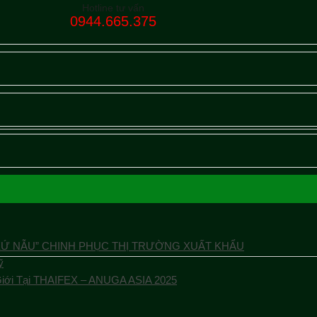
Hotline tư vấn
0944.665.375
XỨ NẪU” CHINH PHỤC THỊ TRƯỜNG XUẤT KHẨU
ỹ
Giới Tại THAIFEX – ANUGA ASIA 2025