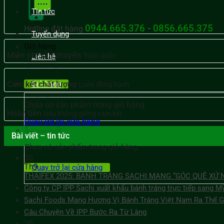
Tin tức
0944.665.376 - 0856.665.375
Hotline đặt hàng
Tuyển dụng
Giỏ hàng
Miễn phí vận chuyển
Toàn quốc
Liên hệ
Giỏ hàng
Cam kết chất lượng
Luôn đồng hành
Chưa có sản phẩm trong giỏ hàng.
Hoàn tiền
Nếu không giống cam kết
Quay trở lại cửa hàng
Bài viết – tin tức
Chưa có sản phẩm trong giỏ hàng.
30
Th9
Quay trở lại cửa hàng
THAIFEX 2025: BÁNH TRÁNG SACHI MANG “GÓC QUÊ XỨ
Công ty CP IPP Sachi xuất khẩu bánh tráng trực tiếp sang M
Sachi Foods Mang Hương Vị Bánh Tráng Việt Nam Ra Thế 
Câu Chuyện Về IPP Bước Ra Từ Làng