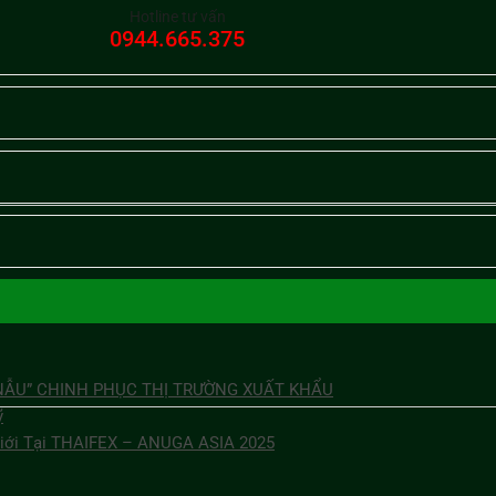
Hotline tư vấn
0944.665.375
 NẪU” CHINH PHỤC THỊ TRƯỜNG XUẤT KHẨU
ỹ
Giới Tại THAIFEX – ANUGA ASIA 2025