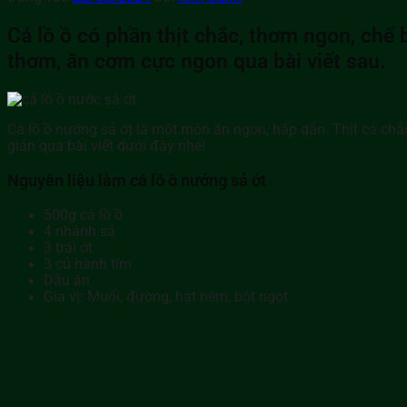
Cá lồ ồ có phần thịt chắc, thơm ngon, ch
thơm, ăn cơm cực ngon qua bài viết sau.
Cá lồ ồ nướng sả ớt là một món ăn ngon, hấp dẫn. Thịt cá chắ
giản qua bài viết dưới đây nhé!
Nguyên liệu làm cá lồ ồ nướng sả ớt
500g cá lồ ồ
4 nhánh sả
3 trái ớt
3 củ hành tím
Dầu ăn
Gia vị: Muối, đường, hạt nêm, bột ngọt