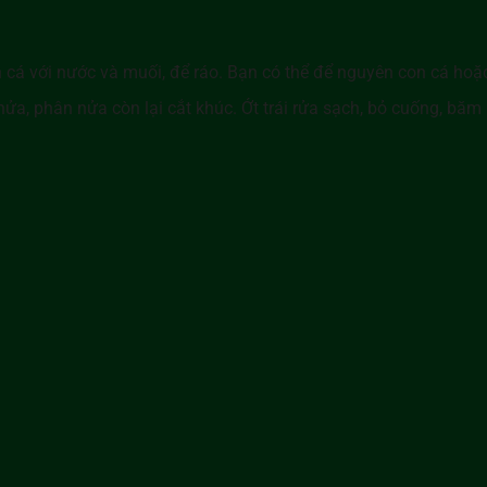
 cá với nước và muối, để ráo. Bạn có thể để nguyên con cá hoặc 
a, phân nửa còn lại cắt khúc. Ớt trái rửa sạch, bỏ cuống, băm n