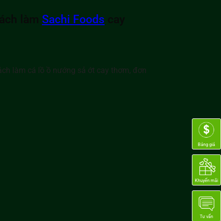
cách làm
Sachi Foods
cay
ách làm cá lồ ồ nướng sả ớt cay thơm, đơn
Bảng giá
Khuyến mãi
Tư vấn