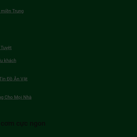
 miền Trung
 Tuyệt
du khách
Tín Đồ Ăn Vặt
ng Cho Mọi Nhà
n cơm cực ngon