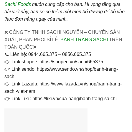
Sachi Foods
muốn cung cấp cho bạn. Hi vọng rằng qua
bài viết này, bạn sẽ có thêm một món bổ dưỡng để bỏ vào
thực đơn hằng ngày của mình.
❌ CÔNG TY TNHH SACHI NGUYỄN – CHUYÊN SẢN
XUẤT, PHÂN PHỐI SỈ LẺ
BÁNH TRÁNG SACHI
TRÊN
TOÀN QUỐC❌
📞 Liên hệ: 0944.665.375 – 0856.665.375
👉 Link shopee: https://shopee.vn/sachi665375
👉 Link sendo: https://www.sendo.vn/shop/banh-trang-
sachi
👉 Link Lazada: https://www.lazada.vn/shop/banh-trang-
sachi-viet-nam
👉 Link Tiki : https://tiki.vn/cua-hang/banh-trang-sa chi