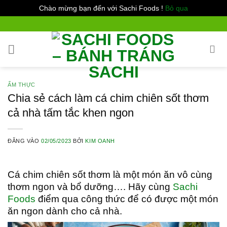
Chào mừng bạn đến với Sachi Foods !
Bỏ qua
Bỏ
qua
nội
dung
ẨM THỰC
Chia sẻ cách làm cá chim chiên sốt thơm
cả nhà tấm tắc khen ngon
ĐĂNG VÀO
02/05/2023
BỞI
KIM OANH
Cá chim chiên sốt thơm là một món ăn vô cùng
thơm ngon và bổ dưỡng…. Hãy cùng
Sachi
Foods
điểm qua công thức để có được một món
ăn ngon dành cho cả nhà.