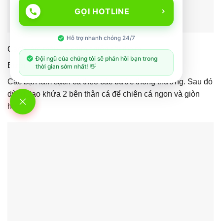
GỌI HOTLINE
Hỗ trợ nhanh chóng 24/7
Cách làm món cá chim chiên sốt thơm
Đội ngũ của chúng tôi sẽ phản hồi bạn trong
Bước 1 Sơ chế cá.
thời gian sớm nhất! 👋
Các bạn làm sạch cá theo các bước thông thường. Sau đó
dùng dao khứa 2 bên thân cá để chiên cá ngon và giòn
hơn.