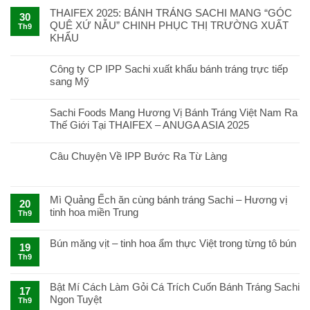
THAIFEX 2025: BÁNH TRÁNG SACHI MANG “GÓC
30
QUÊ XỨ NẪU” CHINH PHỤC THỊ TRƯỜNG XUẤT
Th9
KHẨU
Công ty CP IPP Sachi xuất khẩu bánh tráng trực tiếp
sang Mỹ
Sachi Foods Mang Hương Vị Bánh Tráng Việt Nam Ra
Thế Giới Tại THAIFEX – ANUGA ASIA 2025
Câu Chuyện Về IPP Bước Ra Từ Làng
Mì Quảng Ếch ăn cùng bánh tráng Sachi – Hương vị
20
tinh hoa miền Trung
Th9
Bún măng vịt – tinh hoa ẩm thực Việt trong từng tô bún
19
Th9
Bật Mí Cách Làm Gỏi Cá Trích Cuốn Bánh Tráng Sachi
17
Ngon Tuyệt
Th9