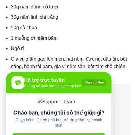
30g nấm đông cô tươi
30g nấm linh chi trắng
50g cà chua
1 muỗng ớt hiểm băm
Ngò rí
Gia vị: giấm gạo lên men, hạt nêm, đường, dầu ăn, bột
năng, hành tỏi băm, gia vị nêm sẵn, bột tẩm khô chiên
giòn, tương ớt, tiêu
Hỗ trợ trực tuyến
Đang online
Chúng tôi luôn sẵn sàng hỗ trợ bạn
Chào bạn, chúng tôi có thể giúp gì?
Chọn kênh liên hệ phù hợp để được hỗ trợ nhanh
nhất