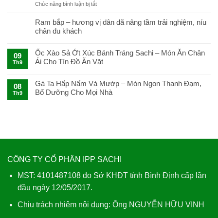
ở
Chức năng bình luận bị tắt
Bật
Mí
Ram bắp – hương vị dân dã nâng tầm trải nghiệm, níu
Cách
chân du khách
Làm
Gỏi
Cá
Ốc Xào Sả Ớt Xúc Bánh Tráng Sachi – Món Ăn Chân
09
Trích
Ái Cho Tín Đồ Ăn Vặt
Th9
Cuốn
Bánh
Tráng
Gà Ta Hấp Nấm Và Mướp – Món Ngon Thanh Đạm,
08
Sachi
Bổ Dưỡng Cho Mọi Nhà
Th9
Ngon
Tuyệt
CÔNG TY CỔ PHẦN IPP SACHI
MST: 4101487108 do Sở KHĐT tỉnh Bình Định cấp lần
đầu ngày 12/05/2017.
Chịu trách nhiệm nội dung: Ông NGUYỄN HỮU VINH