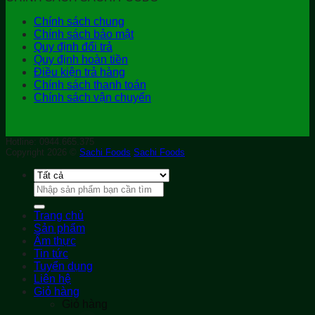
Chính sách chung
Chính sách bảo mật
Quy định đổi trả
Quy định hoàn tiền
Điều kiện trả hàng
Chính sách thanh toán
Chính sách vận chuyển
Hotline: 0944.665.375
Copyright 2026 ©
Sachi Foods
Sachi Foods
Tìm
kiếm:
Trang chủ
Sản phẩm
Ẩm thực
Tin tức
Tuyển dụng
Liên hệ
Giỏ hàng
Giỏ hàng