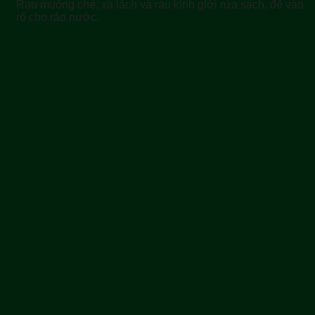
Rau muống chẻ, xà lách và rau kinh giới rửa sạch, để vào
rổ cho ráo nước.