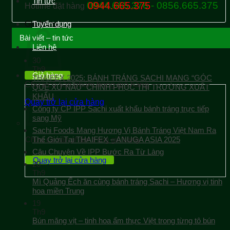
Tin tức
0944.665.376 - 0856.665.375
0944.665.375
Hotline đặt hàng
Giỏ hàng
Tuyển dụng
Bài viết – tin tức
Liên hệ
30
Th9
Giỏ hàng
THAIFEX 2025: BÁNH TRÁNG SACHI MANG “GÓC
Chưa có sản phẩm trong giỏ hàng.
QUÊ XỨ NẪU” CHINH PHỤC THỊ TRƯỜNG XUẤT
KHẨU
Quay trở lại cửa hàng
Công ty CP IPP Sachi xuất khẩu bánh tráng trực tiếp
sang Mỹ
Sachi Foods Mang Hương Vị Bánh Tráng Việt Nam Ra
Chưa có sản phẩm trong giỏ hàng.
Thế Giới Tại THAIFEX – ANUGA ASIA 2025
Câu Chuyện Về IPP Bước Ra Từ Làng
Quay trở lại cửa hàng
20
Th9
Mì Quảng Ếch ăn cùng bánh tráng Sachi – Hương vị tinh
hoa miền Trung
19
Th9
Bún măng vịt – tinh hoa ẩm thực Việt trong từng tô bún