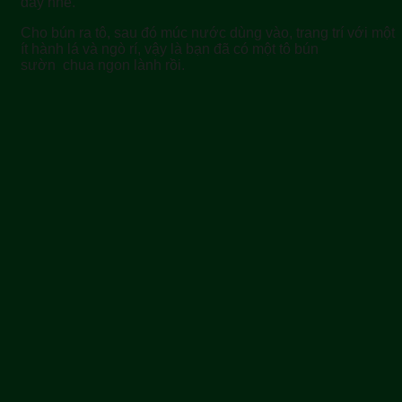
đấy nhé.
Cho bún ra tô, sau đó múc nước dùng vào, trang trí với một
ít hành lá và ngò rí, vậy là bạn đã có một tô bún
sườn chua ngon lành rồi.