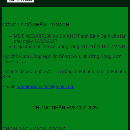
CÔNG TY CỔ PHẦN IPP SACHI
MST: 4101487108 do Sở KHĐT tỉnh Bình Định cấp lần
đầu ngày 12/05/2017.
Chịu trách nhiệm nội dung: Ông NGUYỄN HỮU VINH
Địa chỉ:
Cụm Công Nghiệp Bồng Sơn, phường Bồng Sơn,
tỉnh Gia Lai.
Hotline:
0256 3 665 375
Di động:
0944 665 375 | 0849 665
375
Email:
banhtrangsachi@gmail.com
CHỨNG NHẬN HVNCLC 2025
CHÍNH SÁCH SACHI FOODS