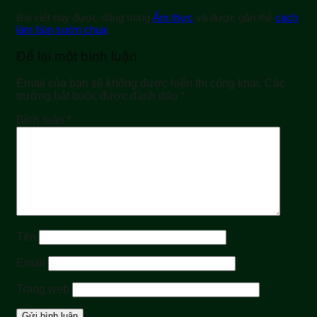
Bài viết này được đăng trong
Ẩm thực
và được gắn thẻ
cách
làm bún sườn chua
.
Để lại một bình luận
Email của bạn sẽ không được hiển thị công khai.
Các
trường bắt buộc được đánh dấu
*
Bình luận
*
Tên
Email
Trang web