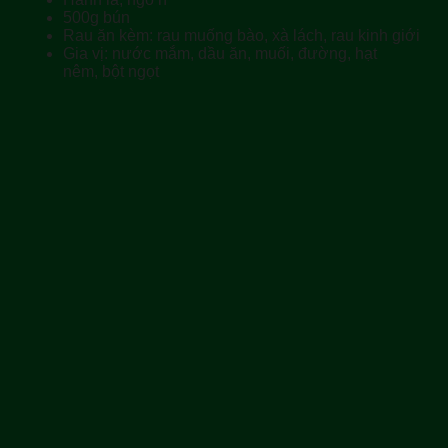
500g bún
Rau ăn kèm: rau muống bào, xà lách, rau kinh giới
Gia vị: nước mắm, dầu ăn, muối, đường, hạt
nêm, bột ngọt