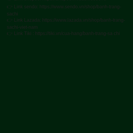
👉 Link sendo: https://www.sendo.vn/shop/banh-trang-
sachi
👉 Link Lazada: https://www.lazada.vn/shop/banh-trang-
sachi-viet-nam
👉 Link Tiki : https://tiki.vn/cua-hang/banh-trang-sa chi