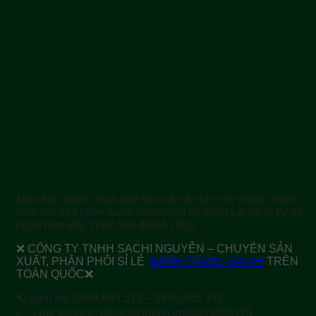
Món bún sườn chua này bạn nên ăn khi còn nóng, chấm
kèm với một chén nước mắm mặn có thêm vài lát ớt thì sẽ
ngon hơn đấy, chúc bạn thành công.
❌ CÔNG TY TNHH SACHI NGUYỄN – CHUYÊN SẢN
XUẤT, PHÂN PHỐI SỈ LẺ
BÁNH TRÁNG SACHI
TRÊN
TOÀN QUỐC❌
📞 Liên hệ: 0944.665.375 – 0856.665.375
👉 Link shopee: https://shopee.vn/sachi665375