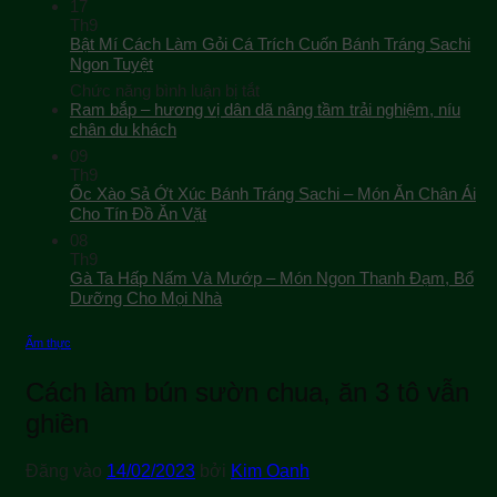
17
Th9
Bật Mí Cách Làm Gỏi Cá Trích Cuốn Bánh Tráng Sachi
Ngon Tuyệt
ở
Chức năng bình luận bị tắt
Bật
Ram bắp – hương vị dân dã nâng tầm trải nghiệm, níu
Mí
chân du khách
Cách
09
Làm
Th9
Gỏi
Ốc Xào Sả Ớt Xúc Bánh Tráng Sachi – Món Ăn Chân Ái
Cá
Cho Tín Đồ Ăn Vặt
Trích
08
Cuốn
Th9
Bánh
Gà Ta Hấp Nấm Và Mướp – Món Ngon Thanh Đạm, Bổ
Tráng
Sachi
Dưỡng Cho Mọi Nhà
Ngon
Tuyệt
Ẩm thực
Cách làm bún sườn chua, ăn 3 tô vẫn
ghiền
Đăng vào
14/02/2023
bởi
Kim Oanh