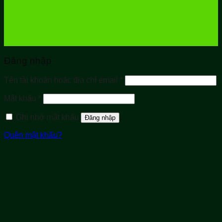
Đăng nhập
Bắt
Tên tài khoản hoặc địa chỉ email
*
buộc
Bắt
Mật khẩu
*
buộc
Ghi nhớ mật khẩu
Đăng nhập
Quên mật khẩu?