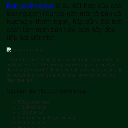
Bún sườn chua
là sự kết hợp của các
loại nguyên liệu tạo nên một tô bún có
hương vị thơm ngon, hấp dẫn. Để biết
cách làm món bún này, bạn hãy đọc
tiếp bài viết nhé.
Bún sườn chua là một món ăn đặc trưng ở miền Bắc, đặc
biệt là ở Hà Nội. Với hương vị thơm ngon và cách làm
đơn giản, bạn có thể dùng món bún này cho bữa sáng để
bổ sung năng lượng cho một ngày làm việc và học tập
hiệu quả hơn.
Nguyên liệu nấu bún sườn chua
500g sườn heo
2 quả cà chua
2 cây bạc hà
2 trái me sống (hoặc me vắt)
1 củ hành tím
Hành lá, ngò rí