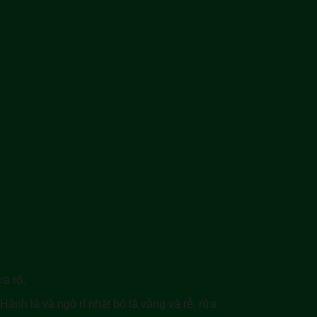
a rổ.
Hành lá và ngò rí nhặt bỏ lá vàng và rễ, rửa