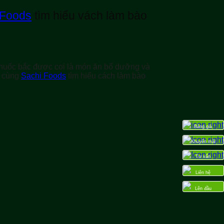
 Foods
tìm hiểu vách làm bào
thuốc bắc được coi là món ăn bổ dưỡng và
y cùng
Sachi Foods
tìm hiểu cách làm bào
Bảng giá
Khuyến mãi
Tư vấn
Liên hệ
Lên đầu