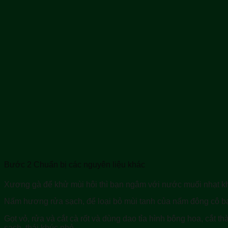
Bước 2 Chuẩn bị các nguyên liệu khác
Xương gà để khử mùi hôi thì bạn ngâm với nước muối nhạt khoả
Nấm hương rửa sạch, để loại bỏ mùi tanh của nấm đông cô bạn
Gọt vỏ, rửa và cắt cà rốt và dùng dao tỉa hình bông hoa, cắt t
sạch, thái khúc nhỏ.