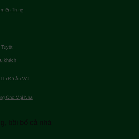
 miền Trung
 Tuyệt
du khách
Tín Đồ Ăn Vặt
ng Cho Mọi Nhà
, bồi bổ cả nhà