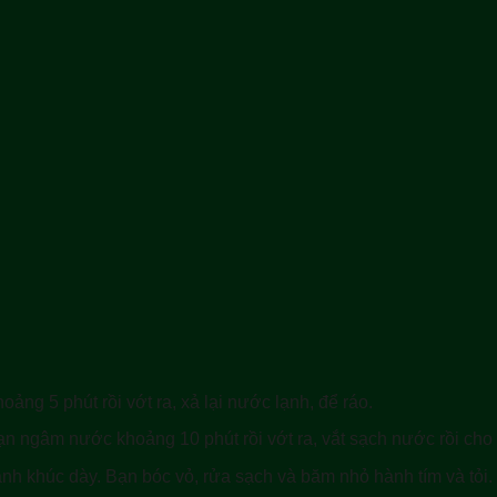
ng 5 phút rồi vớt ra, xả lại nước lạnh, để ráo.
 ngâm nước khoảng 10 phút rồi vớt ra, vắt sạch nước rồi cho r
hành khúc dày. Bạn bóc vỏ, rửa sạch và băm nhỏ hành tím và tỏi. 