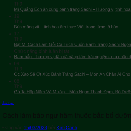
Th9
Mì Quảng Ếch ăn cùng bánh tráng Sachi – Hương vị tinh hoa
19
Th9
Bún măng vịt – tinh hoa ẩm thực Việt trong từng tô bún
17
Th9
Bật Mí Cách Làm Gỏi Cá Trích Cuốn Bánh Tráng Sachi Ngon
ở
Chức năng bình luận bị tắt
Bật
Ram bắp – hương vị dân dã nâng tầm trải nghiệm, níu chân 
Mí
09
Cách
Th9
Làm
Ốc Xào Sả Ớt Xúc Bánh Tráng Sachi – Món Ăn Chân Ái Cho 
Gỏi
08
Cá
Th9
Trích
Gà Ta Hấp Nấm Và Mướp – Món Ngon Thanh Đạm, Bổ Dưỡ
Cuốn
Bánh
Tráng
Ẩm thực
Sachi
Ngon
Cách làm bào ngư hầm thuốc bắc bổ dưỡng
Tuyệt
Đăng vào
15/03/2023
bởi
Kim Oanh