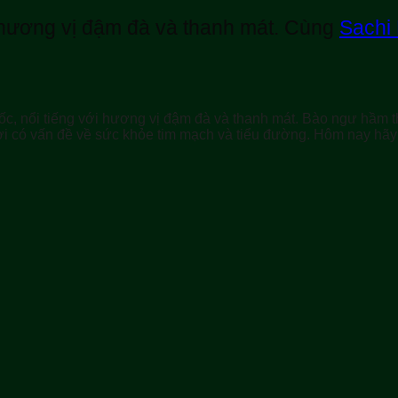
hương vị đậm đà và thanh mát. Cùng
Sachi
c, nổi tiếng với hương vị đậm đà và thanh mát. Bào ngư hầm 
ời có vấn đề về sức khỏe tim mạch và tiểu đường. Hôm nay hã