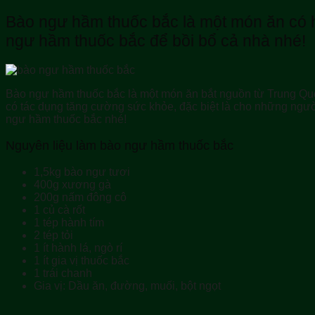
Bào ngư hầm thuốc bắc là một món ăn có 
ngư hầm thuốc bắc để bồi bổ cả nhà nhé!
Bào ngư hầm thuốc bắc là một món ăn bắt nguồn từ Trung Quố
có tác dụng tăng cường sức khỏe, đặc biệt là cho những ngư
ngư hầm thuốc bắc nhé!
Nguyên liệu làm bào ngư hầm thuốc bắc
1,5kg bào ngư tươi
400g xương gà
200g nấm đông cô
1 củ cà rốt
1 tép hành tím
2 tép tỏi
1 ít hành lá, ngò rí
1 ít gia vị thuốc bắc
1 trái chanh
Gia vị: Dầu ăn, đường, muối, bột ngọt