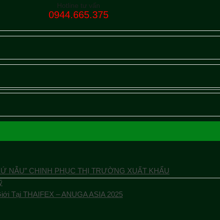
Hotline tư vấn
0944.665.375
XỨ NẪU” CHINH PHỤC THỊ TRƯỜNG XUẤT KHẨU
ỹ
Giới Tại THAIFEX – ANUGA ASIA 2025