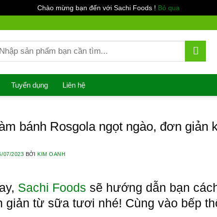
Chào mừng bạn đến với Sachi Foods !
Bỏ qua
ìm
ếm:
Tuyển dụng
Liên hệ
àm bánh Rosgola ngọt ngào, đơn giản 
6/07/2023
BỞI
KIM OANH
ay,
Sachi Foods
sẽ hướng dẫn bạn cách
 giản từ sữa tươi nhé! Cùng vào bếp thô