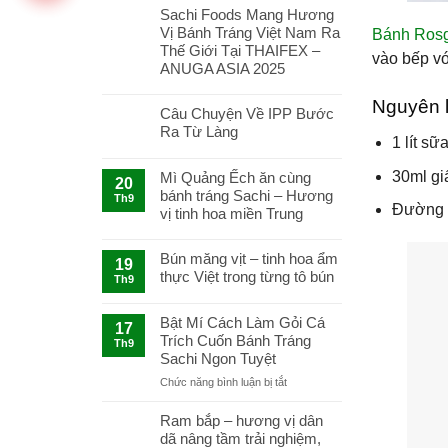
Sachi Foods Mang Hương
Vị Bánh Tráng Việt Nam Ra
Bánh Ros
Thế Giới Tại THAIFEX –
vào bếp v
ANUGA ASIA 2025
Nguyên 
Câu Chuyện Về IPP Bước
Ra Từ Làng
1 lít s
30ml g
Mì Quảng Ếch ăn cùng
20
bánh tráng Sachi – Hương
Th9
Đường
vị tinh hoa miền Trung
Bún măng vịt – tinh hoa ẩm
19
thực Việt trong từng tô bún
Th9
Bật Mí Cách Làm Gỏi Cá
17
Trích Cuốn Bánh Tráng
Th9
Sachi Ngon Tuyệt
ở
Chức năng bình luận bị tắt
Bật
Mí
Ram bắp – hương vị dân
Cách
dã nâng tầm trải nghiệm,