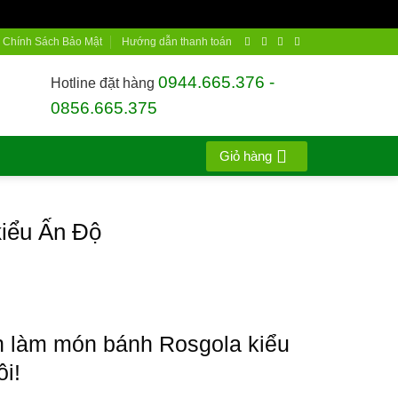
Chính Sách Bảo Mật
Hướng dẫn thanh toán
0944.665.376 -
Hotline đặt hàng
0856.665.375
Giỏ hàng
kiểu Ấn Độ
 làm món bánh Rosgola kiểu
i!