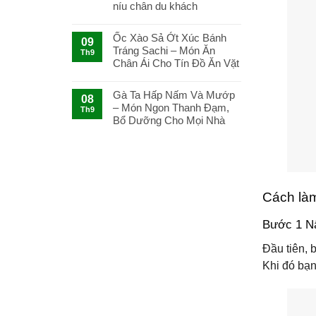
Làm
níu chân du khách
Gỏi
Cá
Ốc Xào Sả Ớt Xúc Bánh
Trích
09
Tráng Sachi – Món Ăn
Cuốn
Th9
Bánh
Chân Ái Cho Tín Đồ Ăn Vặt
Tráng
Sachi
Gà Ta Hấp Nấm Và Mướp
Ngon
08
– Món Ngon Thanh Đạm,
Tuyệt
Th9
Bổ Dưỡng Cho Mọi Nhà
Cách là
Bước 1 N
Đầu tiên, 
Khi đó bạn