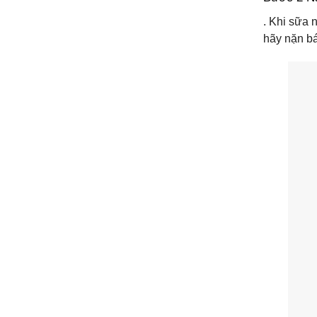
. Khi sữa 
hãy nặn bá