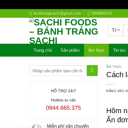
Bỏ
banhtrangsachi@gmail.com
0944665376
qua
nội
T
dung
ki
Trang chủ
Sản phẩm
Ẩm thực
Tin tức
ẨM THỰC
Cách l
HỔ TRỢ 24/7
ĐĂNG VÀO
0
Hotline tư vấn
0944.665.375
Hôm n
Ấn đơn
Miễn phí vận chuyển