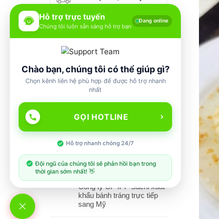
Toàn quốc
Hỗ trợ trực tuyến
Đang online
Chúng tôi luôn sẵn sàng hỗ trợ bạn
Cam kết chất lượng
Luôn đồng hành
Hoàn tiền
Nếu không
Chào bạn, chúng tôi có thể giúp gì?
giống cam kết
Chọn kênh liên hệ phù hợp để được hỗ trợ nhanh
nhất
BÀI VIẾT – TIN TỨC
GỌI HOTLINE
THAIFEX 2025: BÁNH
30
TRÁNG SACHI MANG
Th9
Hỗ trợ nhanh chóng 24/7
“GÓC QUÊ XỨ NẪU”
CHINH PHỤC THỊ
Đội ngũ của chúng tôi sẽ phản hồi bạn trong
TRƯỜNG XUẤT KHẨU
thời gian sớm nhất! 👋
Công ty CP IPP Sachi xuất
khẩu bánh tráng trực tiếp
sang Mỹ