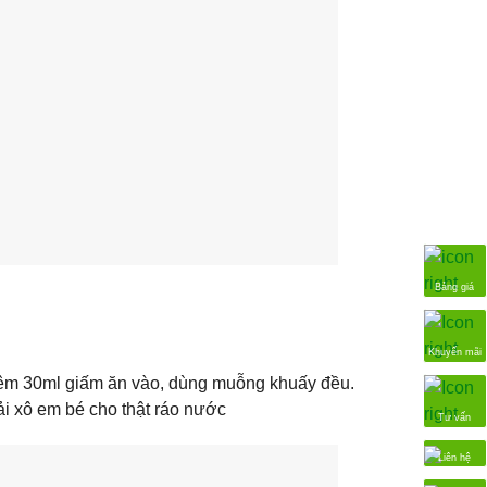
Bảng giá
Khuyến mãi
 thêm 30ml giấm ăn vào, dùng muỗng khuấy đều.
ải xô em bé cho thật ráo nước
Tư vấn
Liên hệ