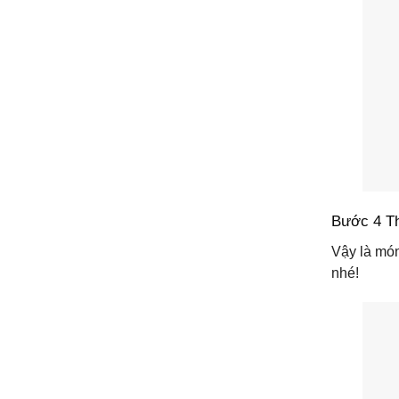
Bước 4 T
Vậy là món
nhé!