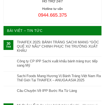
HỔ TRỢ 24/7
Hotline tư vấn
0944.665.375
BÀI VIẾT – TIN TỨC
THAIFEX 2025: BÁNH TRÁNG SACHI MANG “GÓC
30
QUÊ XỨ NẪU” CHINH PHỤC THỊ TRƯỜNG XUẤT
Th9
KHẨU
Công ty CP IPP Sachi xuất khẩu bánh tráng trực tiếp
sang Mỹ
Sachi Foods Mang Hương Vị Bánh Tráng Việt Nam Ra
Thế Giới Tại THAIFEX – ANUGA ASIA 2025
Câu Chuyện Về IPP Bước Ra Từ Làng