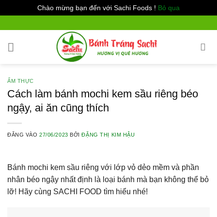
Chào mừng bạn đến với Sachi Foods !
Bỏ qua
Bỏ
qua
nội
dung
ẨM THỰC
Cách làm bánh mochi kem sầu riêng béo
ngậy, ai ăn cũng thích
ĐĂNG VÀO
27/06/2023
BỞI
ĐẶNG THỊ KIM HẬU
Bánh mochi kem sầu riêng với lớp vỏ dẻo mềm và phần
nhân béo ngậy nhất định là loại bánh mà bạn không thể bỏ
lỡ! Hãy cùng SACHI FOOD tìm hiểu nhé!