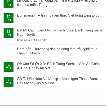
Mì Quảng Ếch ăn cùng bánh tráng Sachi – Hương vị
20
tinh hoa miền Trung
Th9
Bún măng vịt – tinh hoa ẩm thực Việt trong từng tô bún
19
Th9
Bật Mí Cách Làm Gỏi Cá Trích Cuốn Bánh Tráng Sachi
17
Ngon Tuyệt
Th9
ở
Chức năng bình luận bị tắt
Bật
Mí
Ram bắp – hương vị dân dã nâng tầm trải nghiệm, níu
Cách
chân du khách
Làm
Gỏi
Cá
Ốc Xào Sả Ớt Xúc Bánh Tráng Sachi – Món Ăn Chân
09
Trích
Ái Cho Tín Đồ Ăn Vặt
Th9
Cuốn
Bánh
Tráng
Gà Ta Hấp Nấm Và Mướp – Món Ngon Thanh Đạm,
08
Sachi
Bổ Dưỡng Cho Mọi Nhà
Th9
Ngon
Tuyệt