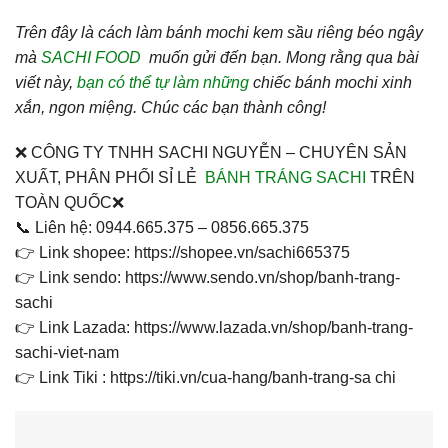
Trên đây là cách làm bánh mochi kem sầu riêng béo ngậy
mà
SACHI FOOD
muốn gửi đến bạn. Mong rằng qua bài
viết này,
bạn có thể tự làm những
chiếc bánh mochi xinh
xắn, ngon miệng. Chúc các bạn thành công!
❌ CÔNG TY TNHH SACHI NGUYỄN – CHUYÊN SẢN
XUẤT, PHÂN PHỐI SỈ LẺ
BÁNH TRÁNG SACHI
TRÊN
TOÀN QUỐC❌
📞 Liên hệ: 0944.665.375 – 0856.665.375
👉 Link shopee: https://shopee.vn/sachi665375
👉 Link sendo: https://www.sendo.vn/shop/banh-trang-
sachi
👉 Link Lazada: https://www.lazada.vn/shop/banh-trang-
sachi-viet-nam
👉 Link Tiki : https://tiki.vn/cua-hang/banh-trang-sa chi