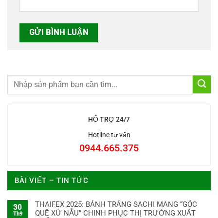
HỔ TRỢ 24/7
Hotline tư vấn
0944.665.375
BÀI VIẾT – TIN TỨC
THAIFEX 2025: BÁNH TRÁNG SACHI MANG “GÓC
30
QUÊ XỨ NẪU” CHINH PHỤC THỊ TRƯỜNG XUẤT
Th9