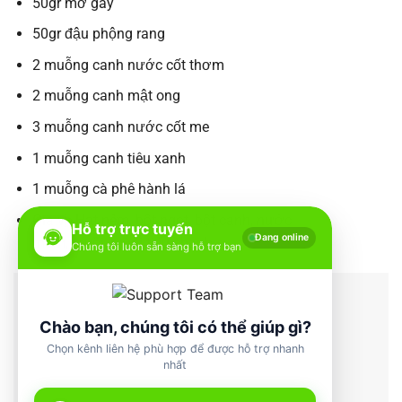
50gr mỡ gáy
50gr đậu phộng rang
2 muỗng canh nước cốt thơm
2 muỗng canh mật ong
3 muỗng canh nước cốt me
1 muỗng canh tiêu xanh
1 muỗng cà phê hành lá
Gia vị: Hạt nêm, bột ngọt, bột canh, nước
Hỗ trợ trực tuyến
Đang online
mắm, muối, muối tiêu chanh
Chúng tôi luôn sẵn sàng hỗ trợ bạn
Chào bạn, chúng tôi có thể giúp gì?
Chọn kênh liên hệ phù hợp để được hỗ trợ nhanh
nhất