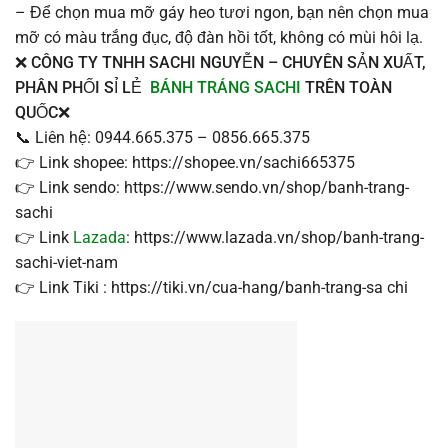
– Để chọn mua mỡ gáy heo tươi ngon, bạn nên chọn mua
mỡ có màu trắng đục, độ đàn hồi tốt, không có mùi hôi lạ.
❌ CÔNG TY TNHH SACHI NGUYỄN – CHUYÊN SẢN XUẤT,
PHÂN PHỐI SỈ LẺ
BÁNH TRÁNG SACHI
TRÊN TOÀN
QUỐC❌
📞 Liên hệ: 0944.665.375 – 0856.665.375
👉 Link shopee: https://shopee.vn/sachi665375
👉 Link sendo: https://www.sendo.vn/shop/banh-trang-
sachi
👉 Link
Lazada
: https://www.lazada.vn/shop/banh-trang-
sachi-viet-nam
👉 Link Tiki : https://tiki.vn/cua-hang/banh-trang-sa chi