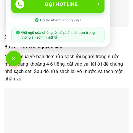
GỌI HOTLINE
Hỗ trợ nhanh chóng 24/7
Đội ngũ của chúng tôi sẽ phản hồi bạn trong
Cách làm nghêu nướng sốt me
thời gian sớm nhất! 👋
Bước 1 Sơ chế nguyên liệu
Nghêu mua về bạn đem rửa sạch rồi ngâm trong nước
muối loãng khoảng 4-6 tiếng, cắt vào vài lát ớt để chúng
nhả sạch cát. Sau đó, rửa sạch lại với nước và tách một
phần vỏ.