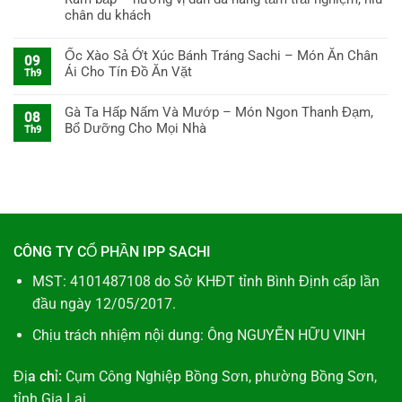
Cách
chân du khách
Làm
Gỏi
Cá
Ốc Xào Sả Ớt Xúc Bánh Tráng Sachi – Món Ăn Chân
09
Trích
Ái Cho Tín Đồ Ăn Vặt
Th9
Cuốn
Bánh
Tráng
Gà Ta Hấp Nấm Và Mướp – Món Ngon Thanh Đạm,
08
Sachi
Bổ Dưỡng Cho Mọi Nhà
Th9
Ngon
Tuyệt
CÔNG TY CỔ PHẦN IPP SACHI
MST: 4101487108 do Sở KHĐT tỉnh Bình Định cấp lần
đầu ngày 12/05/2017.
Chịu trách nhiệm nội dung: Ông NGUYỄN HỮU VINH
Địa chỉ:
Cụm Công Nghiệp Bồng Sơn, phường Bồng Sơn,
tỉnh Gia Lai.