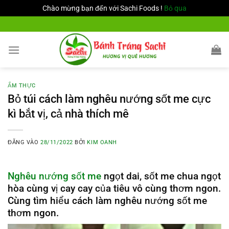
Chào mừng bạn đến với Sachi Foods !
Bỏ qua
Bỏ
qua
nội
dung
ẨM THỰC
Bỏ túi cách làm nghêu nướng sốt me cực
kì bắt vị, cả nhà thích mê
ĐĂNG VÀO
28/11/2022
BỞI
KIM OANH
Nghêu nướng sốt me
ngọt dai, sốt me chua ngọt
hòa cùng vị cay cay của tiêu vô cùng thơm ngon.
Cùng tìm hiểu cách làm nghêu nướng sốt me
thơm ngon.