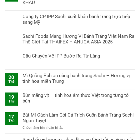
KHẨU
Công ty CP IPP Sachi xuất khẩu bánh tráng trực tiếp
sang Mỹ
Sachi Foods Mang Hương Vị Bánh Tráng Việt Nam Ra
Thế Giới Tại THAIFEX – ANUGA ASIA 2025
Câu Chuyện Về IPP Bước Ra Từ Làng
Mì Quảng Ếch ăn cùng bánh tráng Sachi – Hương vị
20
tinh hoa miền Trung
Th9
Bún măng vịt – tinh hoa ẩm thực Việt trong từng tô
19
bún
Th9
Bật Mí Cách Làm Gỏi Cá Trích Cuốn Bánh Tráng Sachi
17
Ngon Tuyệt
Th9
ở
Chức năng bình luận bị tắt
Bật
Mí
Ram bắp – hương vị dân dã nâng tầm trải nghiệm, níu