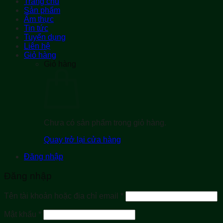
Trang chủ
Sản phẩm
Ẩm thực
Tin tức
Tuyển dụng
Liên hệ
Giỏ hàng
Giỏ hàng
Chưa có sản phẩm trong giỏ hàng.
Quay trở lại cửa hàng
Đăng nhập
Đăng nhập
Bắt
Tên tài khoản hoặc địa chỉ email
*
buộc
Bắt
Mật khẩu
*
buộc