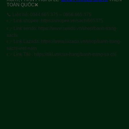
TOÀN QUỐC❌
📞 Liên hệ: 0944.665.375 – 0856.665.375
👉 Link shopee: https://shopee.vn/sachi665375
👉 Link sendo: https://www.sendo.vn/shop/banh-trang-
sachi
👉 Link Lazada: https://www.lazada.vn/shop/banh-trang-
sachi-viet-nam
👉 Link Tiki : https://tiki.vn/cua-hang/banh-trang-sa chi