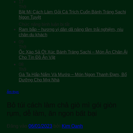
17
Th9
Bật Mí Cách Làm Gỏi Cá Trích Cuốn Bánh Tráng Sachi
Ngon Tuyệt
ở
Chức năng bình luận bị tắt
Bật
Ram bắp – hương vị dân dã nâng tầm trải nghiệm, níu
Mí
chân du khách
Cách
09
Làm
Th9
Gỏi
Ốc Xào Sả Ớt Xúc Bánh Tráng Sachi – Món Ăn Chân Ái
Cá
Cho Tín Đồ Ăn Vặt
Trích
08
Cuốn
Th9
Bánh
Gà Ta Hấp Nấm Và Mướp – Món Ngon Thanh Đạm, Bổ
Tráng
Sachi
Dưỡng Cho Mọi Nhà
Ngon
Tuyệt
Ẩm thực
Bỏ túi cách làm chả giò mì gói giòn
rụm, dễ làm, ăn ngon bất bại
Đăng vào
06/01/2023
bởi
Kim Oanh