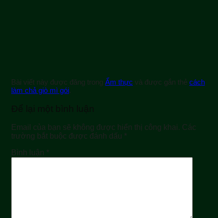
Bài viết này được đăng trong
Ẩm thực
và được gắn thẻ
cách
làm chả giò mì gói
.
Để lại một bình luận
Email của bạn sẽ không được hiển thị công khai.
Các
trường bắt buộc được đánh dấu
*
Bình luận
*