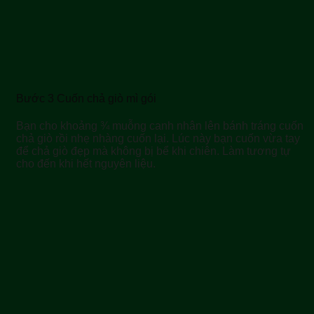
Bước 3 Cuốn chả giò mì gói
Bạn cho khoảng ¾ muỗng canh nhân lên bánh tráng cuốn
chả giò rồi nhẹ nhàng cuốn lại. Lúc này bạn cuốn vừa tay
để chả giò đẹp mà không bị bể khi chiên. Làm tương tự
cho đến khi hết nguyên liệu.