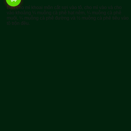
Bạn cho mì khoai môn cắt sợi vào tô, cho mì vào và cho
vào khoảng ¼ muỗng cà phê hạt nêm, ¼ muỗng cà phê
muối, ¼ muỗng cà phê đường và ½ muỗng cà phê tiêu vào
tô trộn đều.