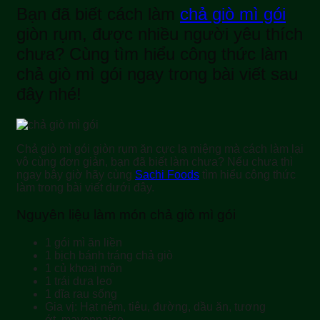
Bạn đã biết cách làm
chả giò mì gói
giòn rụm, được nhiều người yêu thích
chưa? Cùng tìm hiểu công thức làm
chả giò mì gói ngay trong bài viết sau
đây nhé!
Chả giò mì gói giòn rụm ăn cực lạ miệng mà cách làm lại
vô cùng đơn giản, bạn đã biết làm chưa? Nếu chưa thì
ngay bây giờ hãy cùng
Sachi Foods
tìm hiểu công thức
làm trong bài viết dưới đây.
Nguyên liệu làm món chả giò mì gói
1 gói mì ăn liền
1 bịch bánh tráng chả giò
1 củ khoai môn
1 trái dưa leo
1 dĩa rau sống
Gia vị: Hạt nêm, tiêu, đường, dầu ăn, tương
ớt, mayonnaise.