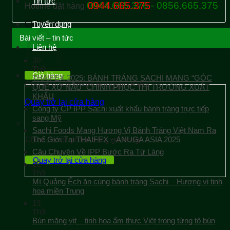
Tin tức
0944.665.376 - 0856.665.375
0944.665.375
Hotline đặt hàng
Giỏ hàng
Tuyển dụng
Bài viết – tin tức
Liên hệ
30
Th9
Giỏ hàng
THAIFEX 2025: BÁNH TRÁNG SACHI MANG “GÓC
Chưa có sản phẩm trong giỏ hàng.
QUÊ XỨ NẪU” CHINH PHỤC THỊ TRƯỜNG XUẤT
KHẨU
Quay trở lại cửa hàng
Công ty CP IPP Sachi xuất khẩu bánh tráng trực tiếp
sang Mỹ
Sachi Foods Mang Hương Vị Bánh Tráng Việt Nam Ra
Chưa có sản phẩm trong giỏ hàng.
Thế Giới Tại THAIFEX – ANUGA ASIA 2025
Câu Chuyện Về IPP Bước Ra Từ Làng
Quay trở lại cửa hàng
20
Th9
Mì Quảng Ếch ăn cùng bánh tráng Sachi – Hương vị tinh
hoa miền Trung
19
Th9
Bún măng vịt – tinh hoa ẩm thực Việt trong từng tô bún