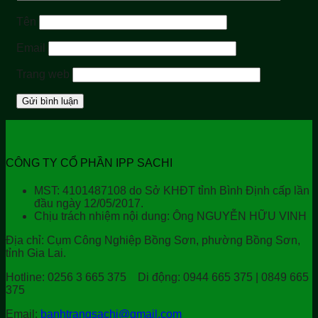
Tên
Email
Trang web
CÔNG TY CỔ PHẦN IPP SACHI
MST: 4101487108 do Sở KHĐT tỉnh Bình Định cấp lần
đầu ngày 12/05/2017.
Chịu trách nhiệm nội dung: Ông NGUYỄN HỮU VINH
Địa chỉ:
Cụm Công Nghiệp Bồng Sơn, phường Bồng Sơn,
tỉnh Gia Lai.
Hotline:
0256 3 665 375
Di động:
0944 665 375 | 0849 665
375
Email:
banhtrangsachi@gmail.com