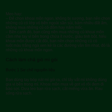
Mẹo hay:
– Để chọn khoai môn ngon, không bị sượng, bạn nên chọn
những củ có lớp vỏ bên ngoài sần sùi, bám nhiều đất ẩm,
không mua những củ có đốm hay nấm mốc.
– Bên cạnh đó, bạn cũng nên mua những củ khoai môn
cầm nhẹ tay vì bên trong chứa ít nước, giàu tinh bột. Nếu
khoai môn được cắt đôi, bạn nên chọn những củ có
ruột màu trắng ngà xen kẻ là các đường vân tím nhạt, đó là
những củ khoai môn ngon.
Cách làm chả giò mì gói
Bước 1 Sơ chế nguyên liệu
Bạn dùng tay bóp nát mì gói ra, chỉ lấy vắt mì không dùng
gia vị bên trong mì. Khoai môn mua về gọt vỏ rồi đem đi
bào sợi. Dưa leo bạn rửa sạch, cắt miếng vừa ăn. Rau
sống rửa sạch.