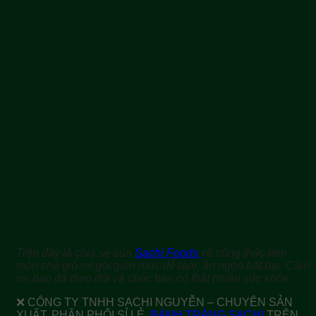
Trên đây là chia sẻ của
Sachi Foods
về công thức làm
món chả giò mì gói giòn rụm, dễ làm, ăn ngon bất bại. Cảm
ơn bạn đã theo dõi và chúc bạn có thật nhiều sức khỏe.
❌ CÔNG TY TNHH SACHI NGUYỄN – CHUYÊN SẢN
XUẤT, PHÂN PHỐI SỈ LẺ
BÁNH TRÁNG SACHI
TRÊN