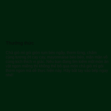
Thưởng thức
Chả giò mì gói giòn rụm béo ngậy, thơm lừng, chấm
cùng tương ớt cay cay, mayonnaise béo béo, mặn mặn vô
cùng kích thích vị giác. Nếu bạn đang tìm kiếm một món ăn
vặt ngon miệng thì không thể bỏ qua món chả giò mì gói
thơm ngon mà dễ thực hiện này. Hãy bắt tay vào bếp ngay
nhé!