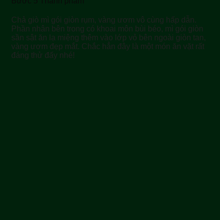
Bước 5 Thành phẩm
Chả giò mì gói giòn rụm, vàng ươm vô cùng hấp dẫn.
Phần nhân bên trong có khoai môn bùi béo, mì gói giòn
sần sật ăn lạ miệng thêm vào lớp vỏ bên ngoài giòn tan,
vàng ươm đẹp mắt. Chắc hẳn đây là một món ăn vặt rất
đáng thử đấy nhé!