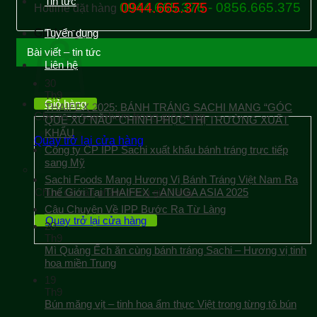
Tin tức
0944.665.376 - 0856.665.375
0944.665.375
Hotline đặt hàng
Giỏ hàng
Tuyển dụng
Bài viết – tin tức
Liên hệ
30
Th9
Giỏ hàng
THAIFEX 2025: BÁNH TRÁNG SACHI MANG “GÓC
Chưa có sản phẩm trong giỏ hàng.
QUÊ XỨ NẪU” CHINH PHỤC THỊ TRƯỜNG XUẤT
KHẨU
Quay trở lại cửa hàng
Công ty CP IPP Sachi xuất khẩu bánh tráng trực tiếp
sang Mỹ
Sachi Foods Mang Hương Vị Bánh Tráng Việt Nam Ra
Chưa có sản phẩm trong giỏ hàng.
Thế Giới Tại THAIFEX – ANUGA ASIA 2025
Câu Chuyện Về IPP Bước Ra Từ Làng
Quay trở lại cửa hàng
20
Th9
Mì Quảng Ếch ăn cùng bánh tráng Sachi – Hương vị tinh
hoa miền Trung
19
Th9
Bún măng vịt – tinh hoa ẩm thực Việt trong từng tô bún