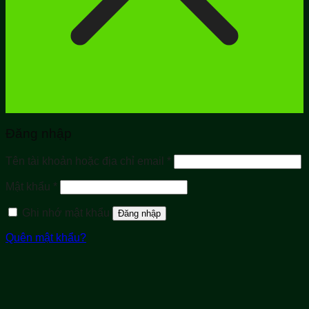
Đăng nhập
Bắt
Tên tài khoản hoặc địa chỉ email
*
buộc
Bắt
Mật khẩu
*
buộc
Ghi nhớ mật khẩu
Đăng nhập
Quên mật khẩu?