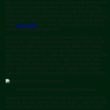
Nếu đã từng thưởng thức qua món bánh nhãn Hải Hậu nổi
tiếng khắp vùng đất Nam Định, chắc hẳn bạn sẽ không
quên được hương vị thơm giòn, béo ngậy của từng viên
bánh nhỏ.
Cách làm bánh nhãn
không quá khó, thế nhưng
không phải ai cũng làm được mẻ bánh ngon đúng chuẩn.
Cùng
Sachi Food
xem hướng dẫn công thức dưới đây và
bắt tay vào thực hiện ngay nhé!
Không rõ món bánh này đã xuất hiện từ khi nào, nhưng
dường như món bánh nhãn nổi tiếng ở Nam Định luôn là
món quà quê đầy hương vị ngọt ngào dành cho những
người ghé đến nơi này. Từng viên bánh nhãn nhỏ xinh
được nhào nặn tròn trịa, chiên trên chảo dầu nóng nức mùi
thơm lừng, giòn tan. Sở dĩ người dân nơi đây gọi món
bánh này với cái tên dân dã như vậy là do chiếc bánh
được tạo hình giống như trái nhãn. Ngoài ra món bánh
ngọt ngào này còn có tên gọi khác là bánh cà hay bánh bi.
Bánh nhãn Hải Hậu thơm ngon (Ảnh: Internet)
Nguyên liệu làm bánh nhãn cực kỳ đơn giản, bạn chỉ cần
chuẩn bị: bột nếp, đường trắng, trứng gà…, sau khi tộn bột
người thợ bánh sẽ vê tròn từng viên bột nhỏ, đem chiên