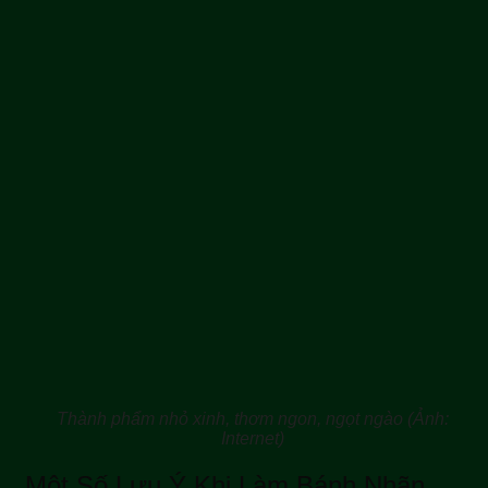
Thành phẩm nhỏ xinh, thơm ngon, ngọt ngào (Ảnh:
Internet)
Một Số Lưu Ý Khi Làm Bánh Nhãn