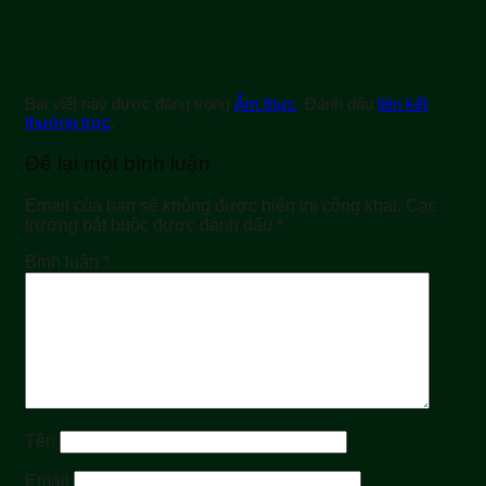
Bài viết này được đăng trong
Ẩm thực
. Đánh dấu
liên kết
thường trực
.
Để lại một bình luận
Email của bạn sẽ không được hiển thị công khai.
Các
trường bắt buộc được đánh dấu
*
Bình luận
*
Tên
Email