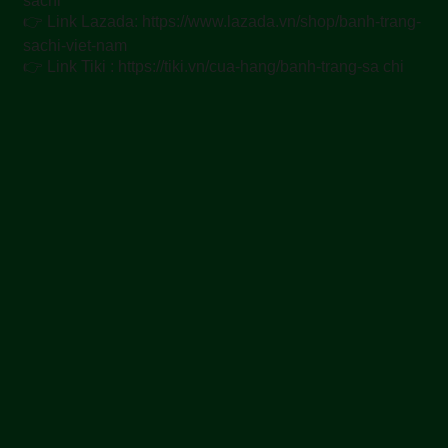
sachi
👉 Link Lazada: https://www.lazada.vn/shop/banh-trang-
sachi-viet-nam
👉 Link Tiki : https://tiki.vn/cua-hang/banh-trang-sa chi