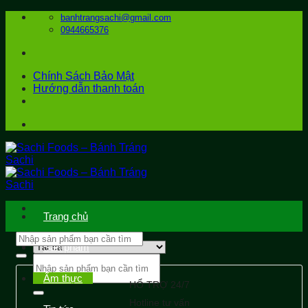
Bỏ
banhtrangsachi@gmail.com
qua
0944665376
nội
dung
Chính Sách Bảo Mật
Hướng dẫn thanh toán
Trang chủ
Sản phẩm
Tìm
kiếm:
Ẩm thực
HỔ TRỢ 24/7
Hotline tư vấn