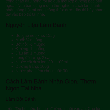
trong chảo dầu nóng rồi áo qua một lớp đường bọc bên
ngoài. Nếu bạn cũng muốn thử nghiệm cách làm bánh
nhãn bằng bột mì trong công thức dưới đây thì hãy nhanh
tay vào bếp trổ tài nhé.
Nguyên Liệu Làm Bánh
Bột gạo nếp khô: 135g
Muối: ¼ muỗng
Bột nở: ½ muỗng
Đường: 1 muỗng
Dầu ăn: 1 muỗng
Lòng đỏ trứng: 2 cái
Nước cốt dừa lon: 80 – 100ml
Đường trắng: 100g
Nước pha thêm chút muối: 30ml
Cách Làm Bánh Nhãn Giòn, Thơm
Ngon Tại Nhà
Làm Bột Bánh
Trộn đều bột nếp, bột nở, đường, muối vào âu. Cho lòng