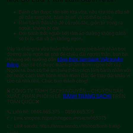
Bánh cần được rán trên lửa vừa, nếu lửa lớn dầu sẽ
dễ bắn tung tóe, bánh bị nổ và có thể bị cháy.
Rán bánh thật khô để có ruột đặc, giòn từ trong ra
ngoài, không bị dai.
Đợi bánh thật nguội bới làm áo đường không bánh
sẽ bị ỉu, dai và ăn không ngon.
Vậy là chúng ta vừa hoàn thành xong mẻ
bánh nhãn bọc
đường
siêu ngon tại nhà để chiêu đãi người thân, bạn bè.
Hi vọng với hướng dẫn
công thức làm bánh Việt truyền
thống
, bạn sẽ có được thành phẩm thơm ngon hết xảy.
Ngoài ra, bạn có thể tìm hiểu thêm cách làm bánh nhãn với
bơ hoặc cách làm bánh nhãn miền Bắc để thay đổi khẩu vị
cho cả nhà nhé. Chúc bạn thành công!
❌ CÔNG TY TNHH SACHI NGUYỄN – CHUYÊN SẢN
XUẤT, PHÂN PHỐI SỈ LẺ
BÁNH TRÁNG SACHI
TRÊN
TOÀN QUỐC❌
📞 Liên hệ: 0944.665.375 – 0856.665.375
👉 Link shopee: https://shopee.vn/sachi665375
👉 Link sendo: https://www.sendo.vn/shop/banh-trang-