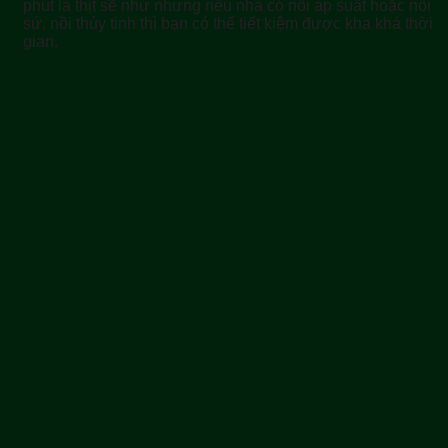
phút là thịt sẽ nhừ nhưng nếu nhà có nồi áp suất hoặc nồi
sứ, nồi thủy tinh thì bạn có thể tiết kiệm được kha khá thời
gian.