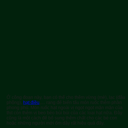
Ở công đoạn này, bạn có thể cho thêm vừng (mè), lạc (đậu
phộng),
hạt điều
,… rang để biến tấu món ruốc thêm phần
phong phú. Món ruốc hạt ngoài vị ngọt ngọt mặn mặn của
thịt còn thêm vị beo béo bùi bùi của các loại hạt nữa. Đây
cũng là một cách để bổ sung thêm chất cho các bé con
hoặc những người mới ốm dậy rất hiệu quả đấy.