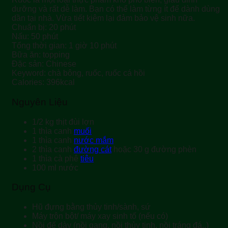
dưỡng và rất dễ làm. Bạn có thể làm từng ít để dành dùng
dần tại nhà. Vừa tiết kiệm lại đảm bảo vệ sinh nữa.
Chuẩn bị:
20
phút
Nấu:
50
phút
Tổng thời gian:
1
giờ
10
phút
Bữa ăn:
topping
Đặc sản:
Chinese
Keyword:
chà bông, ruốc, ruốc cá hồi
Calories:
396
kcal
Nguyên Liệu
1/2
kg
thịt đùi lợn
1
thìa canh
muối
1
thìa canh
nước mắm
2
thìa canh
đường cát
hoặc 30 g đường phèn
1
thìa cà phê
tiêu
100
ml
nước
Dụng Cụ
Hũ đựng bằng thủy tinh/sành, sứ
Máy trộn bột/ máy xay sinh tố (nếu có)
Nồi đế dày (nồi gang, nồi thủy tinh, nồi tráng đá..)