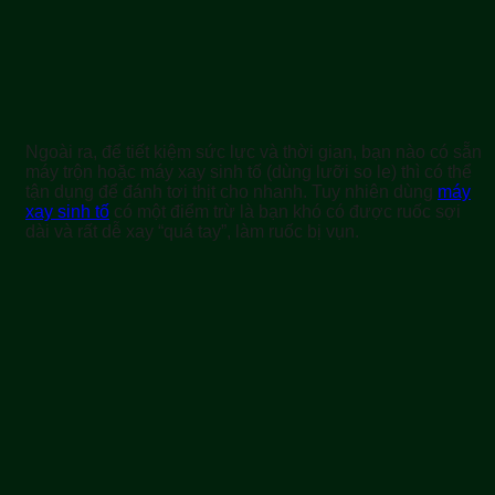
Ngoài ra, để tiết kiệm sức lực và thời gian, bạn nào có sẵn
máy trộn hoặc máy xay sinh tố (dùng lưỡi so le) thì có thể
tận dụng để đánh tơi thịt cho nhanh. Tuy nhiên dùng
máy
xay sinh tố
có một điểm trừ là bạn khó có được ruốc sợi
dài và rất dễ xay “quá tay”, làm ruốc bị vụn.