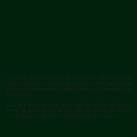
Hoặc bạn giã tơi thịt bằng cối cũng được. Đây được xem
là phương pháp truyền thống của người Hoa. Họ sẽ dùng
những cối đá lớn và dùng búa giã như kiểu làm bánh giầy
ở Việt Nam.
Nếu bạn muốn làm ruốc sợi thì chỉ cần giã dần để thịt vừa
tơi rồi xé. Còn bạn nào hay ăn ruốc với cháo hoặc nhà có
em bé đang ăn dặm thì có thể giã kỹ để làm ruốc hạt.