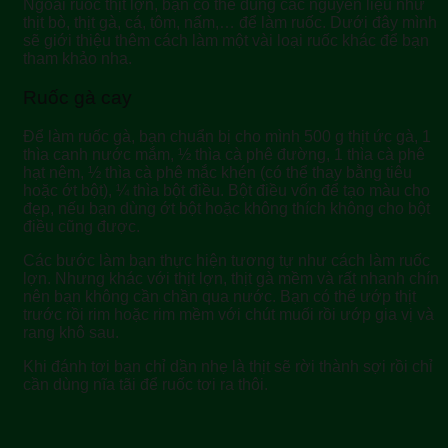
Ngoài ruốc thịt lợn, bạn có thể dùng các nguyên liệu như
thịt bò, thịt gà, cá, tôm, nấm,… để làm ruốc. Dưới đây mình
sẽ giới thiệu thêm cách làm một vài loại ruốc khác để bạn
tham khảo nha.
Ruốc gà cay
Để làm ruốc gà, bạn chuẩn bị cho mình 500 g thịt ức gà, 1
thìa canh nước mắm, ½ thìa cà phê đường, 1 thìa cà phê
hạt nêm, ½ thìa cà phê mắc khén (có thể thay bằng tiêu
hoặc ớt bột), ¼ thìa bột điều. Bột điều vốn để tạo màu cho
đẹp, nếu bạn dùng ớt bột hoặc không thích không cho bột
điều cũng được.
Các bước làm bạn thực hiện tương tự như cách làm ruốc
lợn. Nhưng khác với thịt lợn, thịt gà mềm và rất nhanh chín
nên bạn không cần chần qua nước. Bạn có thể ướp thịt
trước rồi rim hoặc rim mềm với chút muối rồi ướp gia vị và
rang khô sau.
Khi đánh tơi bạn chỉ dần nhẹ là thịt sẽ rời thành sợi rồi chỉ
cần dùng nĩa tãi để ruốc tơi ra thôi.