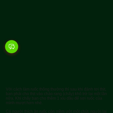
Với cách làm ruốc thông thường thì sau khi đánh tơi thịt,
bạn phải cho thịt vào chảo rang (chấy) khô trở lại một lần
nữa. Khi chấy bạn cho thêm 1 xíu dầu để sợi ruốc của
mình mượt hơn nhé.
Có người thích ăn ruốc còn mềm ướt một chút, người lại