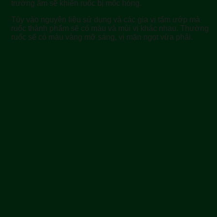
trường ẩm sẽ khiến ruốc bị mốc hỏng.
Tùy vào nguyên liệu sử dụng và các gia vị tẩm ướp mà
ruốc thành phẩm sẽ có màu và mùi vị khác nhau. Thường
ruốc sẽ có màu vàng mỡ sáng, vị mặn ngọt vừa phải.