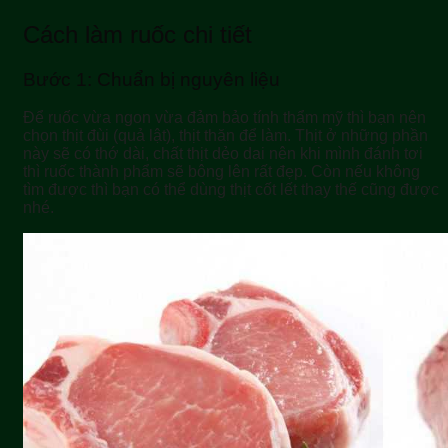
Cách làm ruốc chi tiết
Bước 1: Chuẩn bị nguyên liệu
Để ruốc vừa ngon vừa đảm bảo tính thẩm mỹ thì bạn nên
chọn thịt đùi (quả lật), thịt thăn để làm. Thịt ở những phần
này sẽ có thớ dài, chất thịt dẻo dai nên khi mình đánh tơi
thì ruốc thành phẩm sẽ bông lên rất đẹp. Còn nếu không
tìm được thì bạn có thể dùng thịt cốt lết thay thế cũng được
nhé.