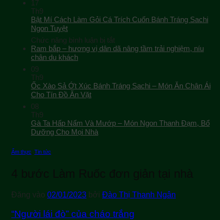
17
Th9
Bật Mí Cách Làm Gỏi Cá Trích Cuốn Bánh Tráng Sachi
Ngon Tuyệt
ở
Chức năng bình luận bị tắt
Bật
Ram bắp – hương vị dân dã nâng tầm trải nghiệm, níu
Mí
chân du khách
Cách
09
Làm
Th9
Gỏi
Ốc Xào Sả Ớt Xúc Bánh Tráng Sachi – Món Ăn Chân Ái
Cá
Cho Tín Đồ Ăn Vặt
Trích
08
Cuốn
Th9
Bánh
Gà Ta Hấp Nấm Và Mướp – Món Ngon Thanh Đạm, Bổ
Tráng
Sachi
Dưỡng Cho Mọi Nhà
Ngon
Tuyệt
Ẩm thực
,
Tin tức
4 bước Làm Ruốc đơn giản tại nhà
Đăng vào
02/01/2023
bởi
Đào Thị Thanh Ngân
“Người lái đò” của cháo trắng