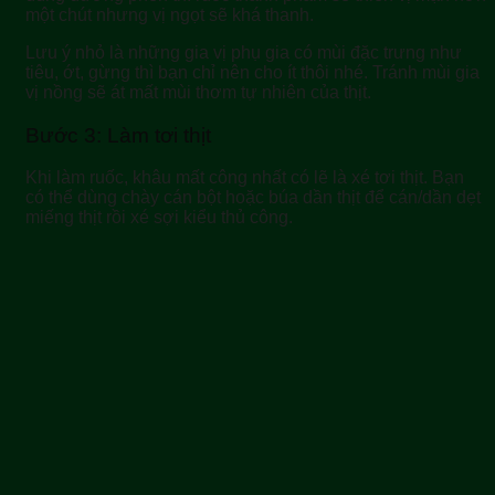
một chút nhưng vị ngọt sẽ khá thanh.
Lưu ý nhỏ là những gia vị phụ gia có mùi đặc trưng như
tiêu, ớt, gừng thì bạn chỉ nên cho ít thôi nhé. Tránh mùi gia
vị nồng sẽ át mất mùi thơm tự nhiên của thịt.
Bước 3: Làm tơi thịt
Khi làm ruốc, khâu mất công nhất có lẽ là xé tơi thịt. Bạn
có thể dùng chày cán bột hoặc búa dần thịt để cán/dần dẹt
miếng thịt rồi xé sợi kiểu thủ công.