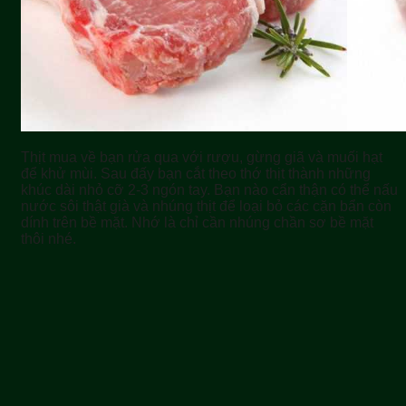
Thịt mua về bạn rửa qua với rượu, gừng giã và muối hạt
để khử mùi. Sau đấy bạn cắt theo thớ thịt thành những
khúc dài nhỏ cỡ 2-3 ngón tay. Bạn nào cẩn thận có thể nấu
nước sôi thật già và nhúng thịt để loại bỏ các cặn bẩn còn
dính trên bề mặt. Nhớ là chỉ cần nhúng chần sơ bề mặt
thôi nhé.