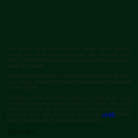
Thịt tôm, cá không có thớ dài như thịt gà, thịt lợn nên sau
khi giã, ruốc sẽ tơi thành miếng, sợi ngắn. Đặc biệt, nếu
nhà có trẻ nhỏ thì bạn giã ruốc tơi vụn thành hạt nhỏ cho
bé dễ ăn càng tốt.
Riêng với ruốc tôm, bạn có thể dùng cả tôm khô lẫn tôm
tươi nhưng nếu dùng tôm tươi thì bao giờ ruốc cũng ngọt
vị đậm đà hơn.
Về phần ruốc cá, thịt cá trắng nên ruốc thành phẩm sẽ có
màu trắng nhợt nhìn rất kém hấp dẫn. Thế nên bạn có thể
thêm xíu dầu gấc để vừa tạo màu vừa khiến món ruốc cá
trông mỡ màng hơn. Hoặc bạn có thể chọn
cá hồi
để làm
ruốc, vừa ngon, bổ, màu sắc lại rất hấp dẫn.
Ruốc nấm