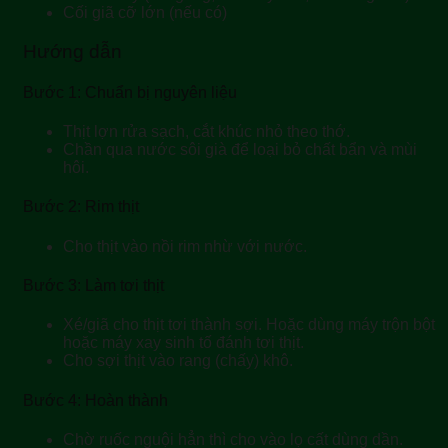
Cối giã cỡ lớn (nếu có)
Hướng dẫn
Bước 1: Chuẩn bị nguyên liệu
Thịt lợn rửa sạch, cắt khúc nhỏ theo thớ.
Chần qua nước sôi già để loại bỏ chất bẩn và mùi
hôi.
Bước 2: Rim thịt
Cho thịt vào nồi rim nhừ với nước.
Bước 3: Làm tơi thịt
Xé/giã cho thịt tơi thành sợi. Hoặc dùng máy trộn bột
hoặc máy xay sinh tố đánh tơi thịt.
Cho sợi thịt vào rang (chấy) khô.
Bước 4: Hoàn thành
Chờ ruốc nguội hẳn thì cho vào lọ cất dùng dần.