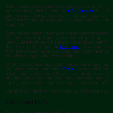
Ruốc là một loại lương khô bổ dưỡng được rất nhiều
người ưa thích, đặc biệt là trẻ con.
Cách làm ruốc
thì lại vô
cùng đơn giản. Chỉ cần bỏ ra một xíu thời gian là bạn có
thể làm được mẻ ruốc vừa ngon vừa an toàn lại hợp khẩu
vị gia đình.
Ruốc hay còn gọi là chà bông, là một món thực phẩm khô
rất giàu dinh dưỡng. Món này có nguồn gốc từ Trung
Quốc, xuất hiện từ bao giờ chưa rõ nhưng rất phổ biến ở
đất nước này. Bộ tứ rau muối,
trứng muối
, lạc rang muối và
ruốc là những món ăn kèm với cháo trắng không thể thiếu
trong bữa sáng của hầu hết người Hoa.
Ở Việt Nam, ngoài dùng ăn kèm, ruốc còn được dùng làm
topping cho các loại bánh như
bông lan
trứng muối, bánh
mỳ sốt phô mai chảy..v.v… Chưa kể, với những nhà có trẻ
nhỏ đang tuổi ăn dặm, nếu dùng ruốc mua ngoài hàng thì
các mẹ chắc ít nhiều cũng hơi lo lắng về chất lượng nhỉ?
Vậy thì chờ gì mà chưa cùng vào bếp với Thật Là Ngon?!!!
Cách Làm Ruốc
Ruốc là một loại thực phẩm khô phổ biến, giàu dinh