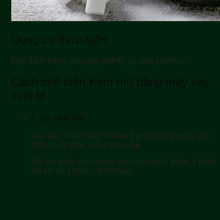
Dụng cụ thực hiện
Máy đánh trứng, máy xay sinh tố, tô, dao, khuôn…
Cách chế biến Kem mít bằng máy xay
sinh tố
1
Sơ chế mít
Đầu tiên, chia 300gr mít làm 3 phần bằng nhau, sau
đó bạn cắt khúc nhỏ 2 phần mít.
Đối với phần mít còn lại, bạn chia làm 2 phần, 1 phần
cắt sợi và 1 phần cắt hạt lựu.