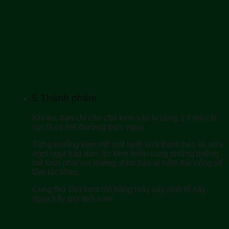
5
Thành phẩm
Khi ăn, bạn chỉ cần cho kem vào ly cùng 1 ít mít cắt
sợi là có thể thưởng thức ngay.
Từng muỗng kem mít mát lạnh vừa thơm béo lại vừa
ngọt ngọt hấp dẫn, ăn kèm thêm cùng những miếng
mít tươi nhai vui miệng, đảm bảo ai nếm thử cũng sẽ
tấm tắc khen.
Cùng thử làm kem mít bằng máy xay sinh tố này
ngay bây giờ thôi nào!