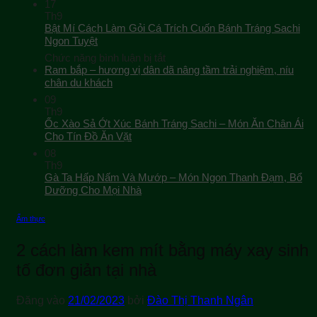
17
Th9
Bật Mí Cách Làm Gỏi Cá Trích Cuốn Bánh Tráng Sachi
Ngon Tuyệt
ở
Chức năng bình luận bị tắt
Bật
Ram bắp – hương vị dân dã nâng tầm trải nghiệm, níu
Mí
chân du khách
Cách
09
Làm
Th9
Gỏi
Ốc Xào Sả Ớt Xúc Bánh Tráng Sachi – Món Ăn Chân Ái
Cá
Cho Tín Đồ Ăn Vặt
Trích
08
Cuốn
Th9
Bánh
Gà Ta Hấp Nấm Và Mướp – Món Ngon Thanh Đạm, Bổ
Tráng
Sachi
Dưỡng Cho Mọi Nhà
Ngon
Tuyệt
Ẩm thực
2 cách làm kem mít bằng máy xay sinh
tố đơn giản tại nhà
Đăng vào
21/02/2023
bởi
Đào Thị Thanh Ngân