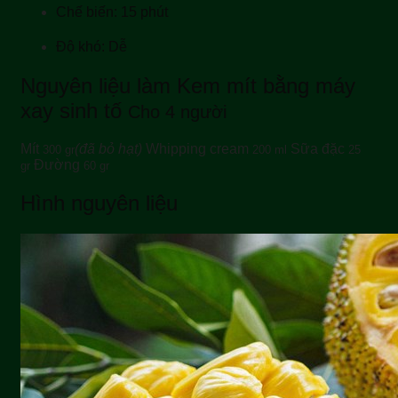
Chế biến: 15 phút
Độ khó: Dễ
Nguyên liệu làm Kem mít bằng máy
xay sinh tố
Cho 4 người
Mít
(đã bỏ hạt)
Whipping cream
Sữa đặc
300 gr
200 ml
25
Đường
gr
60 gr
Hình nguyên liệu