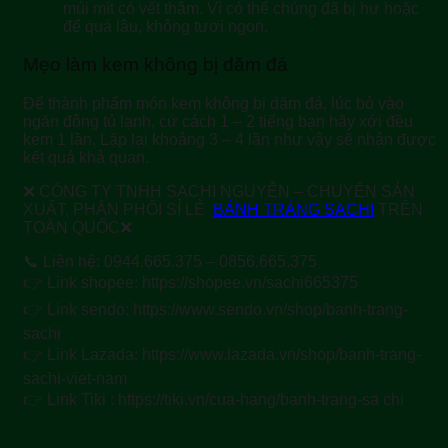
múi mít có vết thâm. Vì có thể chúng đã bị hư hoặc
để quá lâu, không tươi ngon.
Mẹo làm kem không bị dăm đá
Để thành phẩm món kem không bị dăm đá, lúc bỏ vào
ngăn đông tủ lạnh, cứ cách 1 – 2 tiếng bạn hãy xới đều
kem 1 lần. Lặp lại khoảng 3 – 4 lần như vậy sẽ nhận được
kết quả khả quan.
❌ CÔNG TY TNHH SACHI NGUYỄN – CHUYÊN SẢN
XUẤT, PHÂN PHỐI SỈ LẺ
BÁNH TRÁNG SACHI
TRÊN
TOÀN QUỐC❌
📞 Liên hệ: 0944.665.375 – 0856.665.375
👉 Link shopee: https://shopee.vn/sachi665375
👉 Link sendo: https://www.sendo.vn/shop/banh-trang-
sachi
👉 Link Lazada: https://www.lazada.vn/shop/banh-trang-
sachi-viet-nam
👉 Link Tiki : https://tiki.vn/cua-hang/banh-trang-sa chi