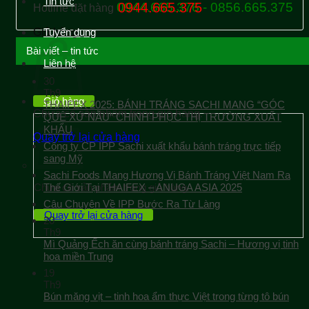
Tin tức
0944.665.376 - 0856.665.375
0944.665.375
Hotline đặt hàng
Giỏ hàng
Tuyển dụng
Bài viết – tin tức
Liên hệ
30
Th9
Giỏ hàng
THAIFEX 2025: BÁNH TRÁNG SACHI MANG “GÓC
Chưa có sản phẩm trong giỏ hàng.
QUÊ XỨ NẪU” CHINH PHỤC THỊ TRƯỜNG XUẤT
KHẨU
Quay trở lại cửa hàng
Công ty CP IPP Sachi xuất khẩu bánh tráng trực tiếp
sang Mỹ
Sachi Foods Mang Hương Vị Bánh Tráng Việt Nam Ra
Chưa có sản phẩm trong giỏ hàng.
Thế Giới Tại THAIFEX – ANUGA ASIA 2025
Câu Chuyện Về IPP Bước Ra Từ Làng
Quay trở lại cửa hàng
20
Th9
Mì Quảng Ếch ăn cùng bánh tráng Sachi – Hương vị tinh
hoa miền Trung
19
Th9
Bún măng vịt – tinh hoa ẩm thực Việt trong từng tô bún