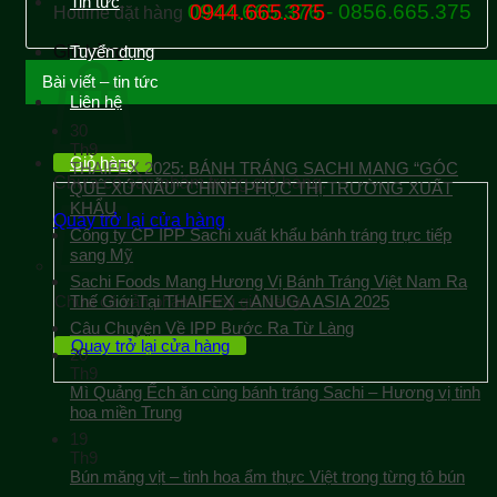
Tin tức
0944.665.376 - 0856.665.375
0944.665.375
Hotline đặt hàng
Giỏ hàng
Tuyển dụng
Bài viết – tin tức
Liên hệ
30
Th9
Giỏ hàng
THAIFEX 2025: BÁNH TRÁNG SACHI MANG “GÓC
Chưa có sản phẩm trong giỏ hàng.
QUÊ XỨ NẪU” CHINH PHỤC THỊ TRƯỜNG XUẤT
KHẨU
Quay trở lại cửa hàng
Công ty CP IPP Sachi xuất khẩu bánh tráng trực tiếp
sang Mỹ
Sachi Foods Mang Hương Vị Bánh Tráng Việt Nam Ra
Chưa có sản phẩm trong giỏ hàng.
Thế Giới Tại THAIFEX – ANUGA ASIA 2025
Câu Chuyện Về IPP Bước Ra Từ Làng
Quay trở lại cửa hàng
20
Th9
Mì Quảng Ếch ăn cùng bánh tráng Sachi – Hương vị tinh
hoa miền Trung
19
Th9
Bún măng vịt – tinh hoa ẩm thực Việt trong từng tô bún