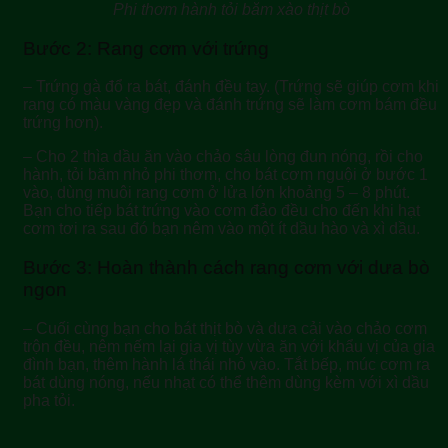
Phi thơm hành tỏi băm xào thịt bò
Bước 2: Rang cơm với trứng
– Trứng gà đổ ra bát, đánh đều tay. (Trứng sẽ giúp cơm khi
rang có màu vàng đẹp và đánh trứng sẽ làm cơm bám đều
trứng hơn).
– Cho 2 thìa dầu ăn vào chảo sâu lòng đun nóng, rồi cho
hành, tỏi băm nhỏ phi thơm, cho bát cơm nguội ở bước 1
vào, dùng muôi rang cơm ở lửa lớn khoảng 5 – 8 phút.
Bạn cho tiếp bát trứng vào cơm đảo đều cho đến khi hạt
cơm tơi ra sau đó bạn nêm vào một ít dầu hào và xì dầu.
Bước 3: Hoàn thành cách rang cơm với dưa bò
ngon
– Cuối cùng bạn cho bát thịt bò và dưa cải vào chảo cơm
trộn đều, nêm nếm lại gia vị tùy vừa ăn với khẩu vị của gia
đình bạn, thêm hành lá thái nhỏ vào. Tắt bếp, múc cơm ra
bát dùng nóng, nếu nhạt có thể thêm dùng kèm với xì dầu
pha tỏi.