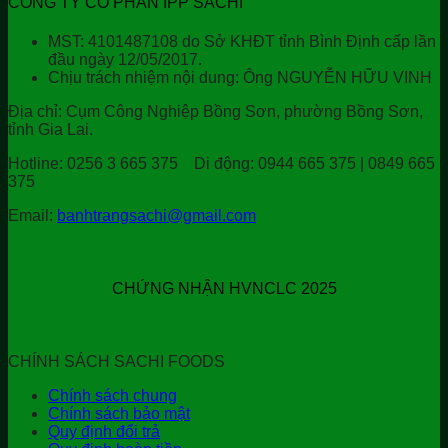
CÔNG TY CỔ PHẦN IPP SACHI
MST: 4101487108 do Sở KHĐT tỉnh Bình Định cấp lần
đầu ngày 12/05/2017.
Chịu trách nhiệm nội dung: Ông NGUYỄN HỮU VINH
Địa chỉ:
Cụm Công Nghiệp Bồng Sơn, phường Bồng Sơn,
tỉnh Gia Lai.
Hotline:
0256 3 665 375
Di động:
0944 665 375 | 0849 665
375
Email:
banhtrangsachi@gmail.com
CHỨNG NHẬN HVNCLC 2025
CHÍNH SÁCH SACHI FOODS
Chính sách chung
Chính sách bảo mật
Quy định đổi trả