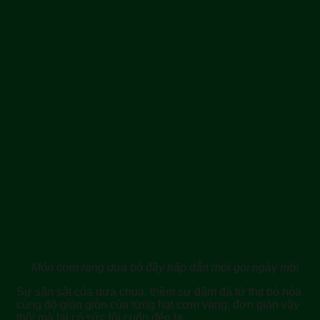
Món cơm rang dưa bò đầy hấp dẫn mời gọi ngày mới
Sự sần sật của dưa chua, thêm sự đậm đà từ thịt bò hòa
cùng độ giòn giòn của từng hạt cơm vàng, đơn giản vậy
thôi mà lại có sức lôi cuốn đến lạ.