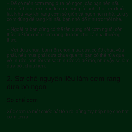
– Để có món cơm rang dưa bò ngon, các bạn nên nấu
cơm từ hôm trước rồi để cơm trong tủ lạnh cho cơm khô
lại. Như vậy khi rang cơm sẽ giòn và ngon hơn nhé. Lưu ý:
cơm dùng để rang khi nấu bạn nhớ đổ ít nước thôi nhé.
– Ngoài ra bạn cũng có thể tận dụng nồi cơm nguội còn
thừa để làm món cơm rang dưa bò cho cả nhà thưởng
thức.
– Với dưa chua, bạn nên chọn mua dưa có độ chua vừa
phải, nếu mua phải dưa chua quá thì bạn có thể rửa qua
với nước lạnh rồi vắt sạch nước và để ráo, như vậy sẽ làm
dưa bớt chua hơn.
2. Sơ chế nguyên liệu làm cơm rang
dưa bò ngon
Sơ chế cơm
Xúc cơm ra một chiếc bát lớn rồi dùng tay bóp nhẹ cho hạt
cơm tơi ra.