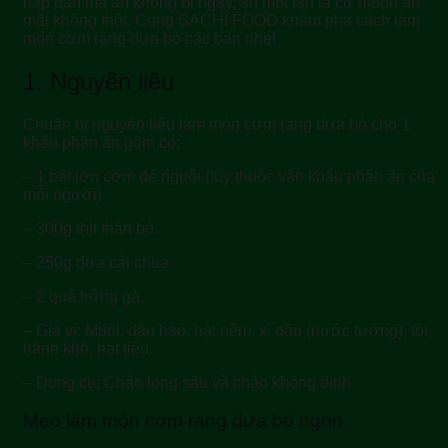
hấp dẫn mà ăn không bị ngấy, ăn một lần là cứ muốn ăn
mãi không thôi. Cùng SACHI FOOD khám phá cách làm
món cơm rang dưa bò các bạn nhé!
1. Nguyên liệu
Chuẩn bị nguyên liệu làm món cơm rang dưa bò cho 1
khẩu phần ăn gồm có:
– 1 bát lớn cơm để nguội (tùy thuộc vào khẩu phần ăn của
mỗi người)
– 300g thịt thăn bò.
– 250g dưa cải chua.
– 2 quả trứng gà.
– Gia vị: Muối, dầu hào, hạt nêm, xì dầu (nước tương), tỏi,
hành khô, hạt tiêu.
– Dụng cụ: Chảo lòng sâu và chảo không dính
Mẹo làm món cơm rang dưa bò ngon.