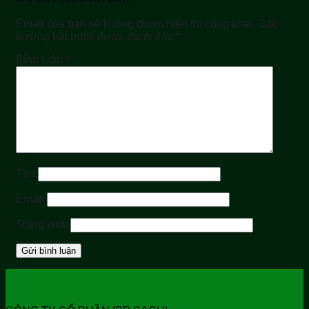
Email của bạn sẽ không được hiển thị công khai.
Các
trường bắt buộc được đánh dấu
*
Bình luận
*
Tên
Email
Trang web