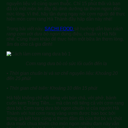
nguyên liệu vô cùng quen thuộc. Chỉ 15 phút thôi và bạn
đã có một món ăn đầy đủ dinh dưỡng lại thơm ngon đến
nức lòng. Vì thế, hãy tận dụng ngay nồi cơm nguội để thực
hiện món cơm rang Hà Thành đầy hấp dẫn này nhé!
Trong bài viết này,
SACHI FOOD
sẽ hướng dẫn bạn
cách
rang cơm với dưa bò ngon
đúng điệu, chuẩn vị Hà Nội
nhé. Cùng tham khảo để thực hiện một bữa ăn thơm lòng,
ấm dạ cho cả gia đình!
Cơm rang dưa bò có sức lôi cuốn đến lạ
• Thời gian chuẩn bị và sơ chế nguyên liệu: Khoảng 20
đến 25 phút
• Thời gian chế biến: Khoảng 10 đến 15 phút
Hà Nội không chỉ nổi tiếng với bún chả, với phở, bánh
cuốn kem Tràng Tiền,… mà còn nổi tiếng cả với cơm rang
dưa bò. Cơm rang dưa bò ngon chuẩn vị của người Hà
Thành với hạt cơm rang vàng ươm được bao bọc bởi
trứng gà kết hợp cùng vị thơm đậm đà của thịt bò và chút
dưa muối chua khiến cho món ngon nhiều đạm này vẫn