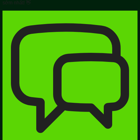
sớm nhất! 👋