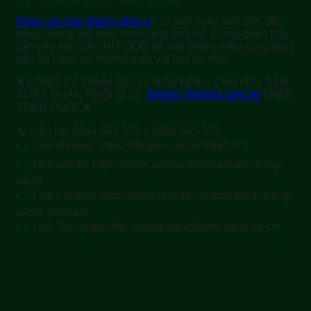
Chúc các bạn thành công v
à có một ngày mới tràn đầy
năng lượng với món cơm rang dưa bò. Đừng quên truy
cập vào trán SACHI FOOD để biết thêm nhiều công thức
nấu ăn ngon và những mẹo vặt hay ho nhé!
❌ CÔNG TY TNHH SACHI NGUYỄN – CHUYÊN SẢN
XUẤT, PHÂN PHỐI SỈ LẺ
BÁNH TRÁNG SACHI
TRÊN
TOÀN QUỐC❌
📞 Liên hệ: 0944.665.375 – 0856.665.375
👉 Link shopee: https://shopee.vn/sachi665375
👉 Link sendo: https://www.sendo.vn/shop/banh-trang-
sachi
👉 Link Lazada: https://www.lazada.vn/shop/banh-trang-
sachi-viet-nam
👉 Link Tiki : https://tiki.vn/cua-hang/banh-trang-sa chi