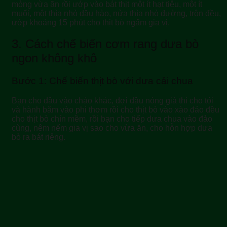
mỏng vừa ăn rồi ướp vào bát thịt một ít hạt tiêu, một ít
muối, một thìa nhỏ dầu hào, nửa thìa nhỏ đường, trộn đều,
ướp khoảng 15 phút cho thịt bò ngấm gia vị.
3. Cách chế biến cơm rang dưa bò
ngon không khô
Bước 1: Chế biến thịt bò với dưa cải chua
Bạn cho dầu vào chảo khác, đợi dầu nóng già thì cho tỏi
và hành băm vào phi thơm rồi cho thịt bò vào xào đảo đều
cho thịt bò chín mềm, rồi bạn cho tiếp dưa chua vào đảo
cùng, nêm nếm gia vị sao cho vừa ăn, cho hỗn hợp dưa
bò ra bát riêng.