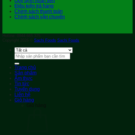
Quy định hoàn tiền
Điều kiện trả hàng
Chính sách thanh toán
Chính sách vận chuyển
Hotline: 0944.665.375
Copyright 2026 ©
Sachi Foods
Sachi Foods
Tìm
kiếm:
Trang chủ
Sản phẩm
Ẩm thực
Tin tức
Tuyển dụng
Liên hệ
Giỏ hàng
Giỏ hàng