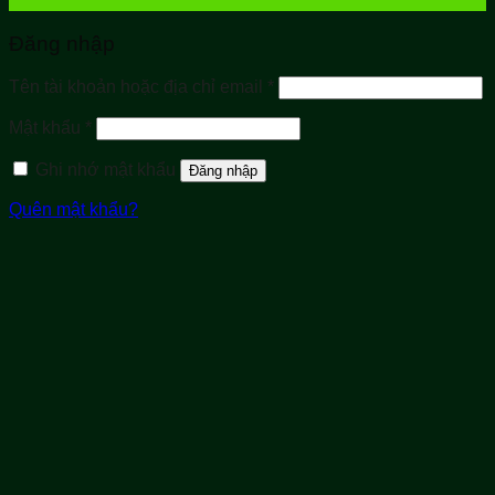
Đăng nhập
Bắt
Tên tài khoản hoặc địa chỉ email
*
buộc
Bắt
Mật khẩu
*
buộc
Ghi nhớ mật khẩu
Đăng nhập
Quên mật khẩu?