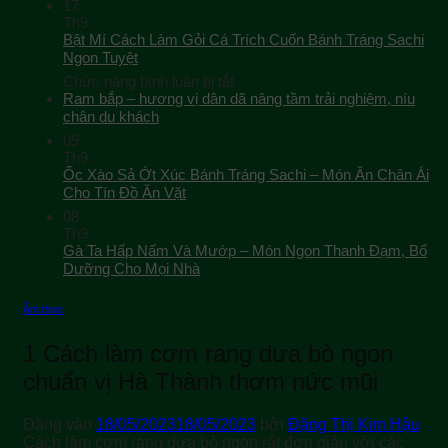
17
Th9
Bật Mí Cách Làm Gỏi Cá Trích Cuốn Bánh Tráng Sachi
Ngon Tuyệt
ở
Chức năng bình luận bị tắt
Bật
Ram bắp – hương vị dân dã nâng tầm trải nghiệm, níu
Mí
chân du khách
Cách
09
Làm
Th9
Gỏi
Ốc Xào Sả Ớt Xúc Bánh Tráng Sachi – Món Ăn Chân Ái
Cá
Cho Tín Đồ Ăn Vặt
Trích
08
Cuốn
Th9
Bánh
Gà Ta Hấp Nấm Và Mướp – Món Ngon Thanh Đạm, Bổ
Tráng
Sachi
Dưỡng Cho Mọi Nhà
Ngon
Tuyệt
Ẩm thực
1 Cách làm cơm rang dưa bò ngon
chuẩn vị Hà Thành thơm nức mũi
Đăng vào
18/05/2023
18/05/2023
bởi
Đặng Thị Kim Hậu
Cách làm cơm rang dưa bò ngon rất đơn giản với các