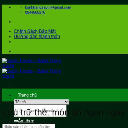
Bỏ
banhtrangsachi@gmail.com
qua
0944665376
nội
dung
Chính Sách Bảo Mật
Hướng dẫn thanh toán
Trang chủ
Tìm
Sản phẩm
Lưu trữ thẻ:
món ăn ngon ngày 
kiếm:
Ẩm thực