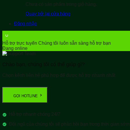
Chưa có sản phẩm trong giỏ hàng.
Quay trở lại cửa hàng
Đăng nhập
Hỗ trợ trực tuyến
Chúng tôi luôn sẵn sàng hỗ trợ bạn
Đang online
Chào bạn, chúng tôi có thể giúp gì?
Chọn kênh liên hệ phù hợp để được hỗ trợ nhanh nhất
GỌI HOTLINE
Hỗ trợ nhanh chóng 24/7
Đội ngũ của chúng tôi sẽ phản hồi bạn trong thời gian sớm