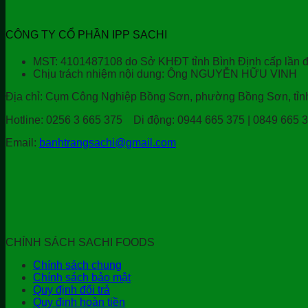
CÔNG TY CỔ PHẦN IPP SACHI
MST: 4101487108 do Sở KHĐT tỉnh Bình Định cấp lần đ
Chịu trách nhiệm nội dung: Ông NGUYỄN HỮU VINH
Địa chỉ:
Cụm Công Nghiệp Bồng Sơn, phường Bồng Sơn, tỉnh 
Hotline:
0256 3 665 375
Di động:
0944 665 375 | 0849 665 
Email:
banhtrangsachi@gmail.com
CHÍNH SÁCH SACHI FOODS
Chính sách chung
Chính sách bảo mật
Quy định đổi trả
Quy định hoàn tiền