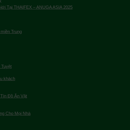
ỹ
Giới Tại THAIFEX – ANUGA ASIA 2025
 miền Trung
 Tuyệt
du khách
Tín Đồ Ăn Vặt
ng Cho Mọi Nhà