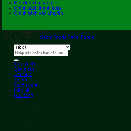
Điều kiện trả hàng
Chính sách thanh toán
Chính sách vận chuyển
Hotline: 0944.665.375
Copyright 2026 ©
Sachi Foods
Sachi Foods
Tìm
kiếm:
Trang chủ
Sản phẩm
Ẩm thực
Tin tức
Tuyển dụng
Liên hệ
Giỏ hàng
Giỏ hàng