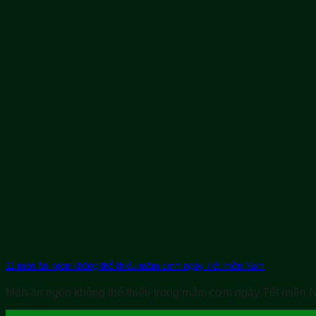
11 món ăn ngon không thể thiếu mâm cơm ngày Tết miền Nam
Món ăn ngon không thể thiếu trong mâm cơm ngày Tết miền N