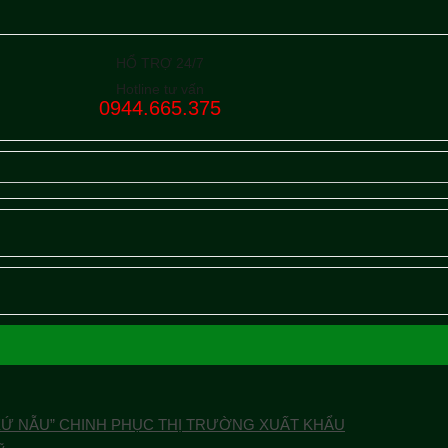
HỔ TRỢ 24/7
Hotline tư vấn
0944.665.375
XỨ NẪU” CHINH PHỤC THỊ TRƯỜNG XUẤT KHẨU