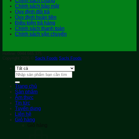
Chính sách chung
Chính sách bảo mật
Quy định đổi trả
Quy định hoàn tiền
Điều kiện trả hàng
Chính sách thanh toán
Chính sách vận chuyển
Hotline: 0944.665.375
Copyright 2026 ©
Sachi Foods
Sachi Foods
Tìm
kiếm:
Trang chủ
Sản phẩm
Ẩm thực
Tin tức
Tuyển dụng
Liên hệ
Giỏ hàng
Giỏ hàng