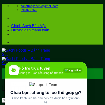
Bỏ
banhtrangsachi@gmail.com
qua
0944665376
nội
dung
Chính Sách Bảo Mật
Hướng dẫn thanh toán
Hỗ trợ trực tuyến
Đang online
Chúng tôi luôn sẵn sàng hỗ trợ bạn
Trang chủ
Sản phẩm
Lưu trữ thẻ:
Công trình
Tìm
Chào bạn, chúng tôi có thể giúp gì?
kiếm:
Ẩm thực
Chọn kênh liên hệ phù hợp để được hỗ trợ nhanh
nhất