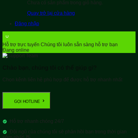
Chưa có sản phẩm trong giỏ hàng.
Quay trở lại cửa hàng
Đăng nhập
Hỗ trợ trực tuyến
Chúng tôi luôn sẵn sàng hỗ trợ bạn
Đang online
Chào bạn, chúng tôi có thể giúp gì?
Chọn kênh liên hệ phù hợp để được hỗ trợ nhanh nhất
GỌI HOTLINE
Hỗ trợ nhanh chóng 24/7
Đội ngũ của chúng tôi sẽ phản hồi bạn trong thời gian
sớm nhất! 👋