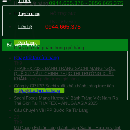
Tin tức
0944.665.376 - 0856.665.375
Hotline đặt hàng
Giỏ hàng
Tuyển dụng
HỔ TRỢ 24/7
Hotline tư vấn
0944.665.375
Liên hệ
Giỏ hàng
Bài viết – tin tức
Chưa có sản phẩm trong giỏ hàng.
Quay trở lại cửa hàng
30
Th9
THAIFEX 2025: BÁNH TRÁNG SACHI MANG “GÓC
QUÊ XỨ NẪU” CHINH PHỤC THỊ TRƯỜNG XUẤT
KHẨU
Chưa có sản phẩm trong giỏ hàng.
Công ty CP IPP Sachi xuất khẩu bánh tráng trực tiếp
Quay trở lại cửa hàng
sang Mỹ
Sachi Foods Mang Hương Vị Bánh Tráng Việt Nam Ra
Thế Giới Tại THAIFEX – ANUGA ASIA 2025
Câu Chuyện Về IPP Bước Ra Từ Làng
20
Th9
Mì Quảng Ếch ăn cùng bánh tráng Sachi – Hương vị tinh