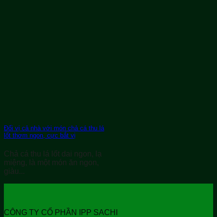
Đổi vị cả nhà với món chả cá thu lá
lốt thơm ngon, cực bắt vị
Chả cá thu lá lốt dai ngon, lạ
miệng, là một món ăn ngon,
giàu...
CÔNG TY CỔ PHẦN IPP SACHI