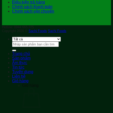
Điều kiện trả hàng
Chính sách thanh toán
Chính sách vận chuyển
Hotline: 0944.665.375
Copyright 2026 ©
Sachi Foods
Sachi Foods
Tìm
kiếm:
Trang chủ
Sản phẩm
Ẩm thực
Tin tức
Tuyển dụng
Liên hệ
Giỏ hàng
Giỏ hàng