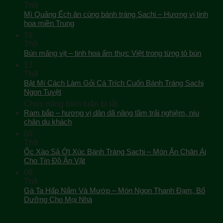
Th9
Mì Quảng Ếch ăn cùng bánh tráng Sachi – Hương vị tinh
hoa miền Trung
19
Th9
Bún măng vịt – tinh hoa ẩm thực Việt trong từng tô bún
17
Th9
Bật Mí Cách Làm Gỏi Cá Trích Cuốn Bánh Tráng Sachi
Ngon Tuyệt
ở
Chức năng bình luận bị tắt
Bật
Ram bắp – hương vị dân dã nâng tầm trải nghiệm, níu
Mí
chân du khách
Cách
09
Làm
Th9
Gỏi
Ốc Xào Sả Ớt Xúc Bánh Tráng Sachi – Món Ăn Chân Ái
Cá
Cho Tín Đồ Ăn Vặt
Trích
08
Cuốn
Th9
Bánh
Gà Ta Hấp Nấm Và Mướp – Món Ngon Thanh Đạm, Bổ
Tráng
Dưỡng Cho Mọi Nhà
Sachi
Ngon
Tuyệt