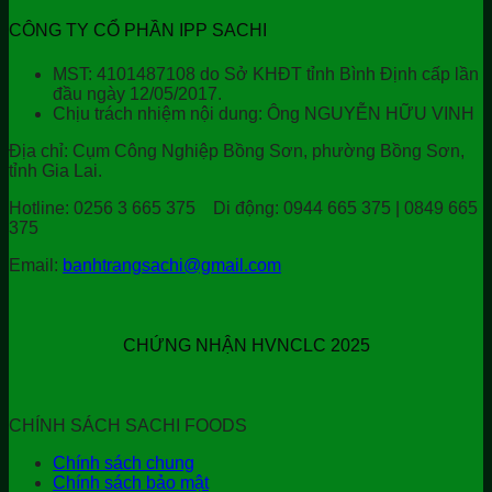
CÔNG TY CỔ PHẦN IPP SACHI
MST: 4101487108 do Sở KHĐT tỉnh Bình Định cấp lần
đầu ngày 12/05/2017.
Chịu trách nhiệm nội dung: Ông NGUYỄN HỮU VINH
Địa chỉ:
Cụm Công Nghiệp Bồng Sơn, phường Bồng Sơn,
tỉnh Gia Lai.
Hotline:
0256 3 665 375
Di động:
0944 665 375 | 0849 665
375
Email:
banhtrangsachi@gmail.com
CHỨNG NHẬN HVNCLC 2025
CHÍNH SÁCH SACHI FOODS
Chính sách chung
Chính sách bảo mật