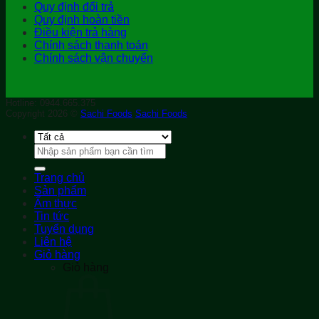
Quy định đổi trả
Quy định hoàn tiền
Điều kiện trả hàng
Chính sách thanh toán
Chính sách vận chuyển
Hotline: 0944.665.375
Copyright 2026 ©
Sachi Foods
Sachi Foods
Tìm
kiếm:
Trang chủ
Sản phẩm
Ẩm thực
Tin tức
Tuyển dụng
Liên hệ
Giỏ hàng
Giỏ hàng