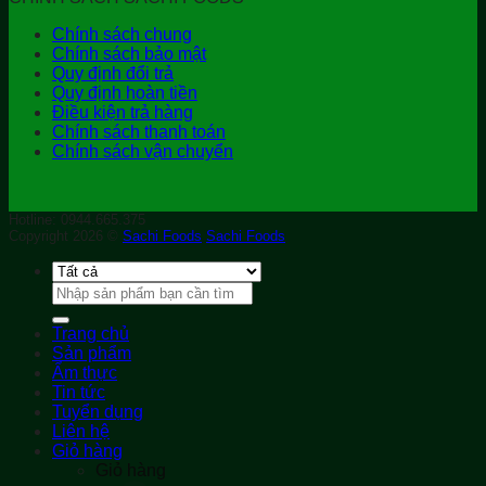
Chính sách chung
Chính sách bảo mật
Quy định đổi trả
Quy định hoàn tiền
Điều kiện trả hàng
Chính sách thanh toán
Chính sách vận chuyển
Hotline: 0944.665.375
Copyright 2026 ©
Sachi Foods
Sachi Foods
Tìm
kiếm:
Trang chủ
Sản phẩm
Ẩm thực
Tin tức
Tuyển dụng
Liên hệ
Giỏ hàng
Giỏ hàng