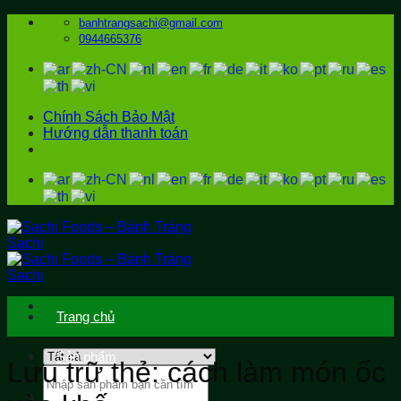
Bỏ
banhtrangsachi@gmail.com
qua
0944665376
nội
dung
Chính Sách Bảo Mật
Hướng dẫn thanh toán
Trang chủ
Sản phẩm
Lưu trữ thẻ:
cách làm món ốc
Tìm
kiếm:
Ẩm thực