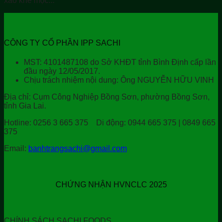
xào khế mộc...
CÔNG TY CỔ PHẦN IPP SACHI
MST: 4101487108 do Sở KHĐT tỉnh Bình Định cấp lần
đầu ngày 12/05/2017.
Chịu trách nhiệm nội dung: Ông NGUYỄN HỮU VINH
Địa chỉ:
Cụm Công Nghiệp Bồng Sơn, phường Bồng Sơn,
tỉnh Gia Lai.
Hotline:
0256 3 665 375
Di động:
0944 665 375 | 0849 665
375
Email:
banhtrangsachi@gmail.com
CHỨNG NHẬN HVNCLC 2025
CHÍNH SÁCH SACHI FOODS