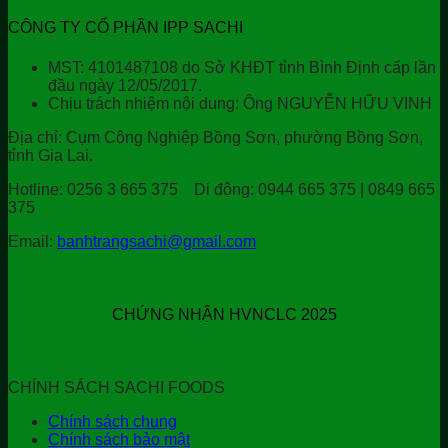
CÔNG TY CỔ PHẦN IPP SACHI
MST: 4101487108 do Sở KHĐT tỉnh Bình Định cấp lần
đầu ngày 12/05/2017.
Chịu trách nhiệm nội dung: Ông NGUYỄN HỮU VINH
Địa chỉ:
Cụm Công Nghiệp Bồng Sơn, phường Bồng Sơn,
tỉnh Gia Lai.
Hotline:
0256 3 665 375
Di động:
0944 665 375 | 0849 665
375
Email:
banhtrangsachi@gmail.com
CHỨNG NHẬN HVNCLC 2025
CHÍNH SÁCH SACHI FOODS
Chính sách chung
Chính sách bảo mật