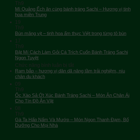
Th9
Mì Quảng Ếch ăn cùng bánh tráng Sachi – Hương vị tinh
hoa miền Trung
19
Th9
Bún măng vịt – tinh hoa ẩm thực Việt trong từng tô bún
17
Th9
Bật Mí Cách Làm Gỏi Cá Trích Cuốn Bánh Tráng Sachi
Ngon Tuyệt
ở
Chức năng bình luận bị tắt
Bật
Ram bắp – hương vị dân dã nâng tầm trải nghiệm, níu
Mí
chân du khách
Cách
09
Làm
Th9
Gỏi
Ốc Xào Sả Ớt Xúc Bánh Tráng Sachi – Món Ăn Chân Ái
Cá
Cho Tín Đồ Ăn Vặt
Trích
08
Cuốn
Th9
Bánh
Gà Ta Hấp Nấm Và Mướp – Món Ngon Thanh Đạm, Bổ
Tráng
Dưỡng Cho Mọi Nhà
Sachi
Ngon
Tuyệt