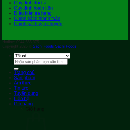
Quy định đổi trả
Quy định hoàn tiền
Điều kiện trả hàng
Chính sách thanh toán
Chính sách vận chuyển
Hotline: 0944.665.375
Copyright 2026 ©
Sachi Foods
Sachi Foods
Tìm
kiếm:
Trang chủ
Sản phẩm
Ẩm thực
Tin tức
Tuyển dụng
Liên hệ
Giỏ hàng
Giỏ hàng