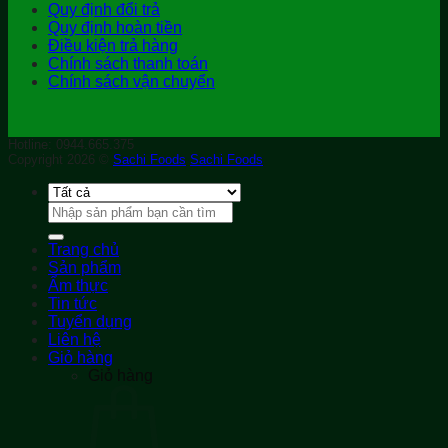
Quy định đổi trả
Quy định hoàn tiền
Điều kiện trả hàng
Chính sách thanh toán
Chính sách vận chuyển
Hotline: 0944.665.375
Copyright 2026 ©
Sachi Foods
Sachi Foods
Tìm
kiếm:
Trang chủ
Sản phẩm
Ẩm thực
Tin tức
Tuyển dụng
Liên hệ
Giỏ hàng
Giỏ hàng