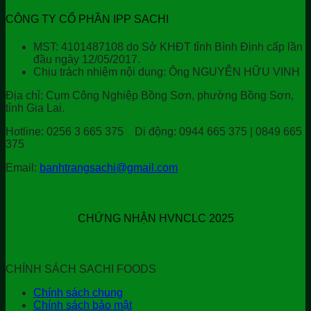
CÔNG TY CỔ PHẦN IPP SACHI
MST: 4101487108 do Sở KHĐT tỉnh Bình Định cấp lần
đầu ngày 12/05/2017.
Chịu trách nhiệm nội dung: Ông NGUYỄN HỮU VINH
Địa chỉ:
Cụm Công Nghiệp Bồng Sơn, phường Bồng Sơn,
tỉnh Gia Lai.
Hotline:
0256 3 665 375
Di động:
0944 665 375 | 0849 665
375
Email:
banhtrangsachi@gmail.com
CHỨNG NHẬN HVNCLC 2025
CHÍNH SÁCH SACHI FOODS
Chính sách chung
Chính sách bảo mật