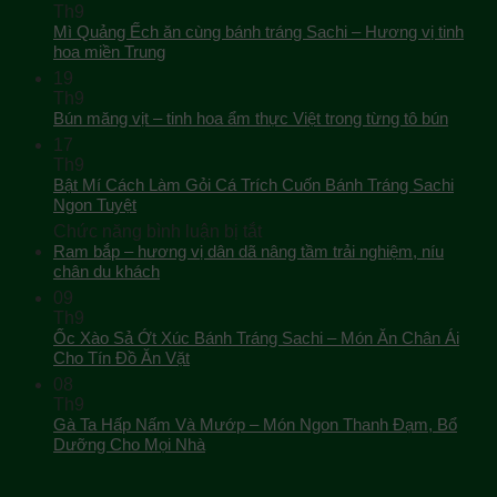
Th9
Mì Quảng Ếch ăn cùng bánh tráng Sachi – Hương vị tinh
hoa miền Trung
19
Th9
Bún măng vịt – tinh hoa ẩm thực Việt trong từng tô bún
17
Th9
Bật Mí Cách Làm Gỏi Cá Trích Cuốn Bánh Tráng Sachi
Ngon Tuyệt
ở
Chức năng bình luận bị tắt
Bật
Ram bắp – hương vị dân dã nâng tầm trải nghiệm, níu
Mí
chân du khách
Cách
09
Làm
Th9
Gỏi
Ốc Xào Sả Ớt Xúc Bánh Tráng Sachi – Món Ăn Chân Ái
Cá
Cho Tín Đồ Ăn Vặt
Trích
08
Cuốn
Th9
Bánh
Gà Ta Hấp Nấm Và Mướp – Món Ngon Thanh Đạm, Bổ
Tráng
Dưỡng Cho Mọi Nhà
Sachi
Ngon
Tuyệt