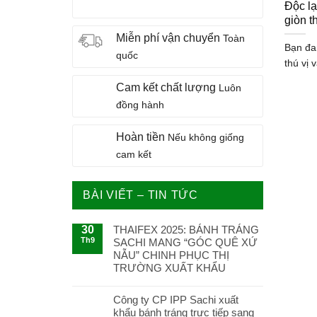
Độc l
giòn 
Miễn phí vận chuyển
Toàn
Bạn đa
quốc
thú vị 
Cam kết chất lượng
Luôn
đồng hành
Hoàn tiền
Nếu không giống
cam kết
BÀI VIẾT – TIN TỨC
30
THAIFEX 2025: BÁNH TRÁNG
Th9
SACHI MANG “GÓC QUÊ XỨ
NẪU” CHINH PHỤC THỊ
TRƯỜNG XUẤT KHẨU
Công ty CP IPP Sachi xuất
khẩu bánh tráng trực tiếp sang