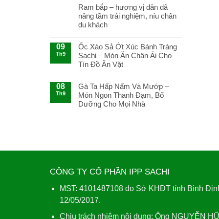
Mí
Ram bắp – hương vị dân dã
Cách
nâng tầm trải nghiệm, níu chân
Làm
du khách
Gỏi
Cá
09
Ốc Xào Sả Ớt Xúc Bánh Tráng
Trích
Th9
Sachi – Món Ăn Chân Ái Cho
Cuốn
Bánh
Tín Đồ Ăn Vặt
Tráng
Sachi
08
Gà Ta Hấp Nấm Và Mướp –
Ngon
Th9
Món Ngon Thanh Đạm, Bổ
Tuyệt
Dưỡng Cho Mọi Nhà
CÔNG TY CỔ PHẦN IPP SACHI
MST: 4101487108 do Sở KHĐT tỉnh Bình Định
12/05/2017.
Chịu trách nhiệm nội dung: Ông NGUYỄN H