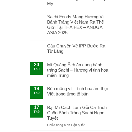
Mỹ
Sachi Foods Mang Hương Vị
Bánh Tráng Việt Nam Ra Thế
Giới Tại THAIFEX – ANUGA
ASIA 2025
Câu Chuyện Về IPP Bước Ra
Từ Làng
20
Mì Quảng Ếch ăn cùng bánh
Th9
tráng Sachi – Hương vị tinh hoa
miền Trung
19
Bún măng vịt – tinh hoa ẩm thực
Th9
Việt trong từng tô bún
17
Bật Mí Cách Làm Gỏi Cá Trích
Th9
Cuốn Bánh Tráng Sachi Ngon
Tuyệt
ở
Chức năng bình luận bị tắt
Bật