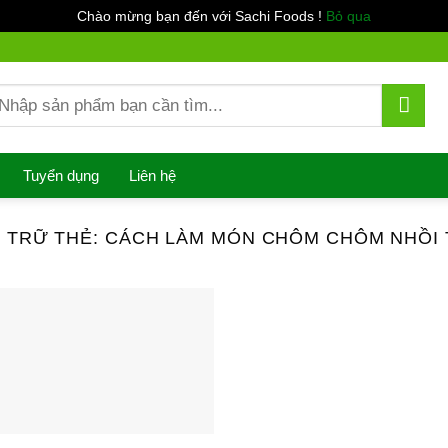
Chào mừng bạn đến với Sachi Foods !
Bỏ qua
ìm
ếm:
Tuyển dụng
Liên hệ
 TRỮ THẺ:
CÁCH LÀM MÓN CHÔM CHÔM NHỒI